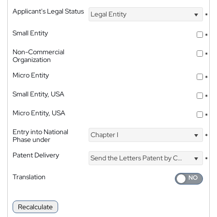
Applicant's Legal Status
Legal Entity
*
Small Entity
*
Non-Commercial
*
Organization
Micro Entity
*
Small Entity, USA
*
Micro Entity, USA
*
Entry into National
Chapter I
*
Phase under
Patent Delivery
Send the Letters Patent by Courier
*
Translation
Recalculate