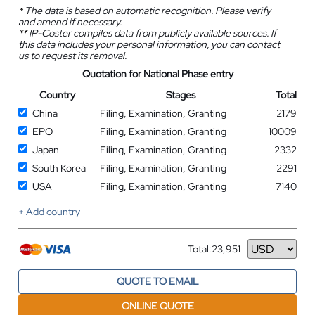
*
The data is based on automatic recognition. Please verify
and amend if necessary.
**
IP-Coster compiles data from publicly available sources. If
this data includes your personal information, you can contact
us to request its removal.
Quotation for National Phase entry
Country
Stages
Total
China
Filing, Examination, Granting
2179
EPO
Filing, Examination, Granting
10009
Japan
Filing, Examination, Granting
2332
South Korea
Filing, Examination, Granting
2291
USA
Filing, Examination, Granting
7140
+ Add country
Total:
23,951
Currency
QUOTE TO EMAIL
ONLINE QUOTE