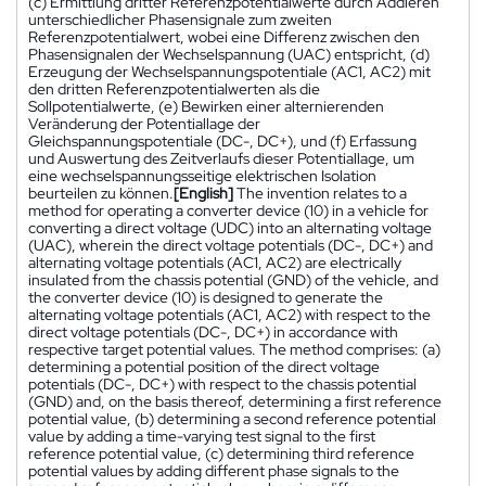
(c) Ermittlung dritter Referenzpotentialwerte durch Addieren
unterschiedlicher Phasensignale zum zweiten
Referenzpotentialwert, wobei eine Differenz zwischen den
Phasensignalen der Wechselspannung (UAC) entspricht, (d)
Erzeugung der Wechselspannungspotentiale (AC1, AC2) mit
den dritten Referenzpotentialwerten als die
Sollpotentialwerte, (e) Bewirken einer alternierenden
Veränderung der Potentiallage der
Gleichspannungspotentiale (DC-, DC+), und (f) Erfassung
und Auswertung des Zeitverlaufs dieser Potentiallage, um
eine wechselspannungsseitige elektrischen Isolation
beurteilen zu können.
[English]
The invention relates to a
method for operating a converter device (10) in a vehicle for
converting a direct voltage (UDC) into an alternating voltage
(UAC), wherein the direct voltage potentials (DC-, DC+) and
alternating voltage potentials (AC1, AC2) are electrically
insulated from the chassis potential (GND) of the vehicle, and
the converter device (10) is designed to generate the
alternating voltage potentials (AC1, AC2) with respect to the
direct voltage potentials (DC-, DC+) in accordance with
respective target potential values. The method comprises: (a)
determining a potential position of the direct voltage
potentials (DC-, DC+) with respect to the chassis potential
(GND) and, on the basis thereof, determining a first reference
potential value, (b) determining a second reference potential
value by adding a time-varying test signal to the first
reference potential value, (c) determining third reference
potential values by adding different phase signals to the