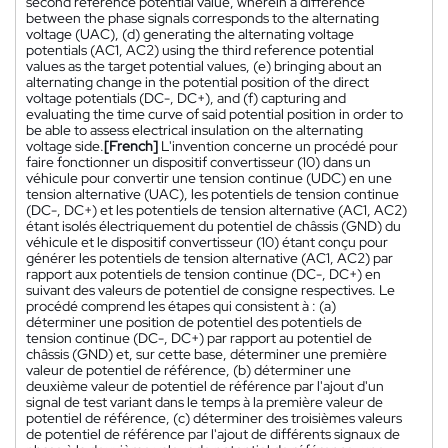
second reference potential value, wherein a difference
between the phase signals corresponds to the alternating
voltage (UAC), (d) generating the alternating voltage
potentials (AC1, AC2) using the third reference potential
values as the target potential values, (e) bringing about an
alternating change in the potential position of the direct
voltage potentials (DC-, DC+), and (f) capturing and
evaluating the time curve of said potential position in order to
be able to assess electrical insulation on the alternating
voltage side.
[French]
L'invention concerne un procédé pour
faire fonctionner un dispositif convertisseur (10) dans un
véhicule pour convertir une tension continue (UDC) en une
tension alternative (UAC), les potentiels de tension continue
(DC-, DC+) et les potentiels de tension alternative (AC1, AC2)
étant isolés électriquement du potentiel de châssis (GND) du
véhicule et le dispositif convertisseur (10) étant conçu pour
générer les potentiels de tension alternative (AC1, AC2) par
rapport aux potentiels de tension continue (DC-, DC+) en
suivant des valeurs de potentiel de consigne respectives. Le
procédé comprend les étapes qui consistent à : (a)
déterminer une position de potentiel des potentiels de
tension continue (DC-, DC+) par rapport au potentiel de
châssis (GND) et, sur cette base, déterminer une première
valeur de potentiel de référence, (b) déterminer une
deuxième valeur de potentiel de référence par l'ajout d'un
signal de test variant dans le temps à la première valeur de
potentiel de référence, (c) déterminer des troisièmes valeurs
de potentiel de référence par l'ajout de différents signaux de