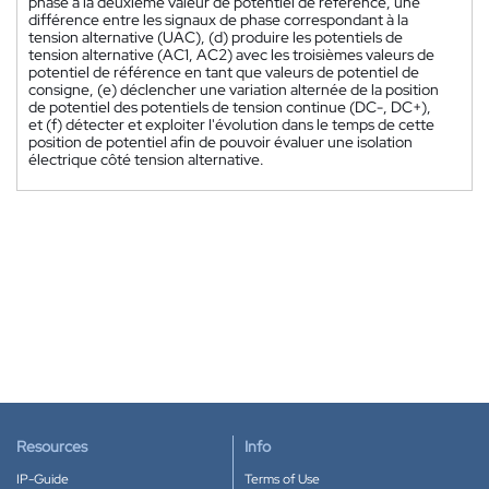
phase à la deuxième valeur de potentiel de référence, une
différence entre les signaux de phase correspondant à la
tension alternative (UAC), (d) produire les potentiels de
tension alternative (AC1, AC2) avec les troisièmes valeurs de
potentiel de référence en tant que valeurs de potentiel de
consigne, (e) déclencher une variation alternée de la position
de potentiel des potentiels de tension continue (DC-, DC+),
et (f) détecter et exploiter l'évolution dans le temps de cette
position de potentiel afin de pouvoir évaluer une isolation
électrique côté tension alternative.
Resources
Info
IP-Guide
Terms of Use