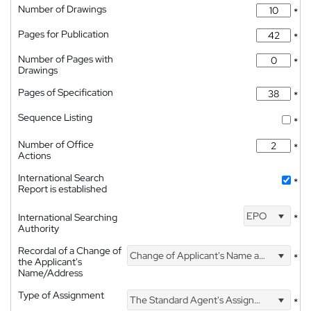
Number of Drawings
*
Pages for Publication
*
Number of Pages with
*
Drawings
Pages of Specification
*
Sequence Listing
*
Number of Office
*
Actions
International Search
*
Report is established
EPO
International Searching
*
Authority
Recordal of a Change of
Change of Applicant's Name and Address
*
the Applicant's
Name/Address
Type of Assignment
The Standard Agent's Assignment
*