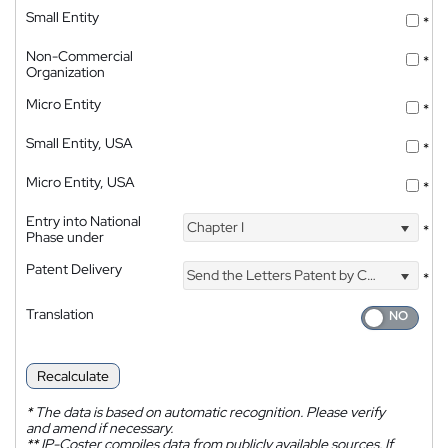
Small Entity
*
Non-Commercial
*
Organization
Micro Entity
*
Small Entity, USA
*
Micro Entity, USA
*
Entry into National
Chapter I
*
Phase under
Patent Delivery
Send the Letters Patent by Courier
*
Translation
Recalculate
*
The data is based on automatic recognition. Please verify
and amend if necessary.
**
IP-Coster compiles data from publicly available sources. If