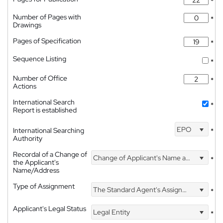
*
Number of Pages with
*
Drawings
Pages of Specification
*
Sequence Listing
*
Number of Office
*
Actions
International Search
*
Report is established
EPO
International Searching
*
Authority
Recordal of a Change of
Change of Applicant's Name and Address
*
the Applicant's
Name/Address
Type of Assignment
The Standard Agent's Assignment
*
Applicant's Legal Status
Legal Entity
*