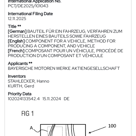
International Application No.
PCT/DE2025/101043
International Filing Date
12.11.2025
Title **
[German]
BAUTEIL FÜR EIN FAHRZEUG, VERFAHREN ZUM
HERSTELLEN EINES BAUTEILS SOWIE FAHRZEUG
[English]
COMPONENT FOR A VEHICLE, METHOD FOR
PRODUCING A COMPONENT, AND VEHICLE
[French]
COMPOSANT POUR UN VÉHICULE, PROCÉDÉ DE
PRODUCTION D'UN COMPOSANT ET VÉHICULE
Applicants **
BAYERISCHE MOTOREN WERKE AKTIENGESELLSCHAFT
Inventors
STAHLECKER, Hanno
KURTH, Gerd
Priority Data
102024133542.4
15.11.2024
DE