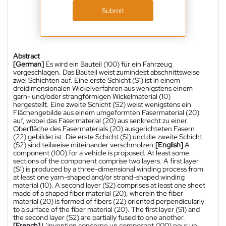
Submit
Abstract
[German]
Es wird ein Bauteil (100) für ein Fahrzeug
vorgeschlagen. Das Bauteil weist zumindest abschnittsweise
zwei Schichten auf. Eine erste Schicht (S1) ist in einem
dreidimensionalen Wickelverfahren aus wenigstens einem
garn- und/oder strangförmigen Wickelmaterial (10)
hergestellt. Eine zweite Schicht (S2) weist wenigstens ein
Flächengebilde aus einem umgeformten Fasermaterial (20)
auf, wobei das Fasermaterial (20) aus senkrecht zu einer
Oberfläche des Fasermaterials (20) ausgerichteten Fasern
(22) gebildet ist. Die erste Schicht (S1) und die zweite Schicht
(S2) sind teilweise miteinander verschmolzen.
[English]
A
component (100) for a vehicle is proposed. At least some
sections of the component comprise two layers. A first layer
(S1) is produced by a three-dimensional winding process from
at least one yarn-shaped and/or strand-shaped winding
material (10). A second layer (S2) comprises at least one sheet
made of a shaped fiber material (20), wherein the fiber
material (20) is formed of fibers (22) oriented perpendicularly
to a surface of the fiber material (20). The first layer (S1) and
the second layer (S2) are partially fused to one another.
[French]
L'invention concerne un composant (100) pour un