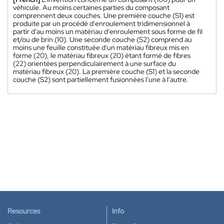
véhicule. Au moins certaines parties du composant
comprennent deux couches. Une première couche (S1) est
produite par un procédé d'enroulement tridimensionnel à
partir d'au moins un matériau d'enroulement sous forme de fil
et/ou de brin (10). Une seconde couche (S2) comprend au
moins une feuille constituée d'un matériau fibreux mis en
forme (20), le matériau fibreux (20) étant formé de fibres
(22) orientées perpendiculairement à une surface du
matériau fibreux (20). La première couche (S1) et la seconde
couche (S2) sont partiellement fusionnées l'une à l'autre.
Resources
Info