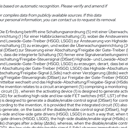
is based on automatic recognition. Please verify and amend if
 compiles data from publicly available sources. If this data
ur personal information, you can contact us to request its removal.
Die Erfindung betrifft eine Schaltungsanordnung (5) mit einer Überwac
richtung (1 ) für einer Halbbrückenschaltung (3), wobei die Ansteuereinri
und Lowside-Gate-Treiber (HSGD, LSGD) zur Ansteuerung von Highside
nschaltung (3) zu erzeugen, und wobei die Überwachungseinrichtung (20
al (DISset) zur Steuerung einer Abschaltung/Freigabe der Gate-Treiber
 dass die integrierte Schaltung (10) ferner eine Signalverarbeitungseinri
schaltung/Freigabe-Steuersignal (DISset) Highside- und Lowside-Abscha
und Lowside-Gate-Treiber (HSGD, LSGD) zu erzeugen, derart, dass bei 
ur Abschaltung der Gate-Treiber (HSGD, LSGD) das Highside-Abschaltung
schaltung/Freigabe-Signal (LSdis) nach einer Verzögerung (Δtdis) wec
g/Freigabe-Steuersignals (DISset) zur Freigabe der Gate-Treiber (HSG
mittelbar wechselt und das Highside-Abschaltung/Freigabe-Signal (HSdis)
he invention relates to a circuit arrangement (5) comprising a monitoring d
 circuit (3) , wherein the activating device (1) is designed to generate act
D) for activating high-side and low-side FET switches (HST, LST) of the h
 is designed to generate a disable/enable control signal (DISset) for cont
rding to the invention, it is provided that the integrated circuit (10) als
 generate, on the basis of the disable/enable control signal (DISset), hig
h-side and low-side gate drivers (HSGD, LSGD) in such a way that, when t
e gate drivers (HSGD, LSGD), the high-side disable/enable signal (HSdis)
dis) changes after a delay (Δtdis), whereas, when the disable/enable contr
D), the low-side disable/enable signal (LSdis) changes immediately and 