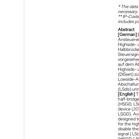
*
The data 
necessary.
**
IP-Coster
includes yo
Abstract
[German]
Ansteuerein
Highside- 
Halbbrücke
Steuersign
vorgesehen,
auf dem Ab
Highside- 
(DISset) z
Lowside-Ab
Abschaltun
(LSdis) un
[English]
T
half-bridge
(HSGD, LSG
device (20)
LSGD). Acco
designed to
for the hig
disable th
signal ( LS
(HSGD, LSG