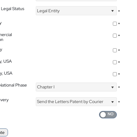
 Legal Status
Legal Entity
*
y
*
ercial
*
on
ty
*
ty, USA
*
ty, USA
*
 National Phase
Chapter I
*
ivery
Send the Letters Patent by Courier
*
ate