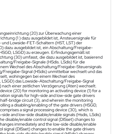
hungseinrichtung (20) zur Überwachung einer
chtung (1 ) dazu ausgebildet ist, Ansteuersignale für
- und Lowside-FET-Schaltern (HST, LST) der
) dazu ausgebildet ist, ein Abschaltung/Freigabe-
 (HSGD, LSGD) zu erzeugen. Erfindungsgemäß ist
chtung (30) umfasst, die dazu ausgebildet ist, basierend
ltung/Freigabe-Signale (HSdis. LSdis) für die
einem Wechsel des Abschaltung/Freigabe-Steuersignals
/Freigabe-Signal (HSdis) unmittelbar wechselt und das
hselt, wohingegen bei einem Wechsel des
D, LSGD) das Lowside-Abschaltung/Freigabe-Signal
 nach einer zeitlichen Verzögerung (Aten) wechselt.
evice (20) for monitoring an activating device (1) for a
ivation signals for high-side and low-side gate drivers
alf-bridge circuit (3), and wherein the monitoring
rolling a disabling/enabling of the gate drivers (HSGD,
o comprises a signal processing device (30), which is
h-side and low-side disable/enable signals (Hsdis, LSdis)
he disable/enable control signal (DISset) changes to
 changes immediately and the low-side disable/enable
ol signal (DISset) changes to enable the gate drivers
the high-side disable/enable signal (HSdis) changes