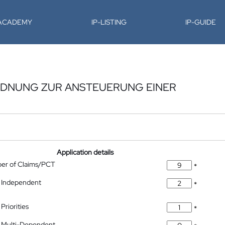
-ACADEMY
IP-LISTING
IP-GUIDE
RDNUNG ZUR ANSTEUERUNG EINER
Application details
ber of Claims/PCT
*
 Independent
*
Priorities
*
 Multi-Dependent