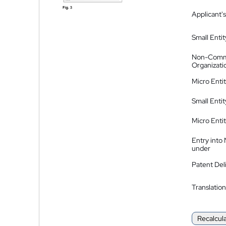
Applicant's
Small Entit
Non-Comm
Organizati
Micro Enti
Small Enti
Micro Enti
Entry into
under
Patent Del
Translation
Recalcul