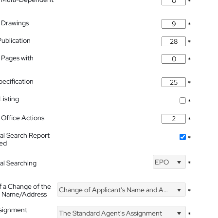
*
 Drawings
*
Publication
*
 Pages with
*
pecification
*
isting
*
Office Actions
*
nal Search Report
*
hed
EPO
nal Searching
*
f a Change of the
Change of Applicant's Name and Address
*
's Name/Address
ssignment
The Standard Agent's Assignment
*