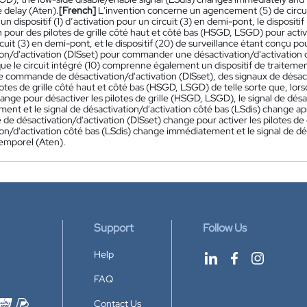
e delay (Aten).
[French]
L'invention concerne un agencement (5) de circui
r un dispositif (1) d’activation pour un circuit (3) en demi-pont, le disposi
on pour des pilotes de grille côté haut et côté bas (HSGD, LSGD) pour ac
cuit (3) en demi-pont, et le dispositif (20) de surveillance étant conçu
on/d'activation (DISset) pour commander une désactivation/d'activation de
ue le circuit intégré (10) comprenne également un dispositif de traitement
e commande de désactivation/d'activation (DISset), des signaux de désacti
lotes de grille côté haut et côté bas (HSGD, LSGD) de telle sorte que, lo
ange pour désactiver les pilotes de grille (HSGD, LSGD), le signal de dés
nt et le signal de désactivation/d'activation côté bas (LSdis) change aprè
 désactivation/d'activation (DISset) change pour activer les pilotes de 
ion/d'activation côté bas (LSdis) change immédiatement et le signal de dé
temporel (Aten).
Support
Follow Us
Help
FAQ
Contact Us