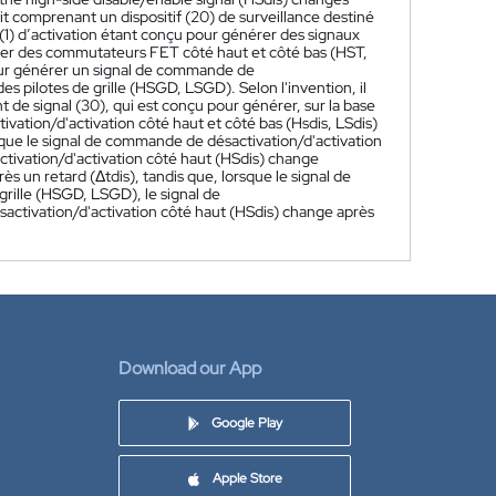
t comprenant un dispositif (20) de surveillance destiné
tif (1) d’activation étant conçu pour générer des signaux
tiver des commutateurs FET côté haut et côté bas (HST,
 pour générer un signal de commande de
s pilotes de grille (HSGD, LSGD). Selon l'invention, il
 de signal (30), qui est conçu pour générer, sur la base
vation/d'activation côté haut et côté bas (Hsdis, LSdis)
rsque le signal de commande de désactivation/d'activation
activation/d'activation côté haut (HSdis) change
s un retard (Δtdis), tandis que, lorsque le signal de
grille (HSGD, LSGD), le signal de
sactivation/d'activation côté haut (HSdis) change après
Download our App
Google Play
Apple Store