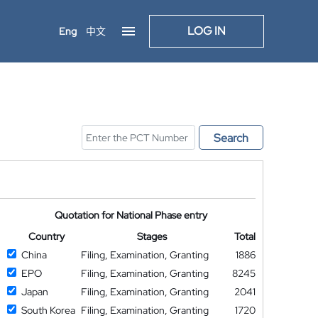
LOG IN
Eng
中文
Search
Quotation for National Phase entry
Country
Stages
Total
China
Filing, Examination, Granting
1886
EPO
Filing, Examination, Granting
8245
Japan
Filing, Examination, Granting
2041
South Korea
Filing, Examination, Granting
1720