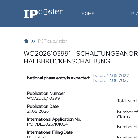
IP-Coster
HOME
IP
PCT calculation
WO2026103991 - SCHALTUNGSANO
HALBBRÜCKENSCHALTUNG
before 12.05.2027
National phase entry is expected:
before 12.06.2027
Publication Number
WO/2026/103991
Total Num
Publication Date
21.05.2026
Number of
Claims
International Application No.
PCT/DE2025/101024
Number of 
International Filing Date
05.11.2025
Number of