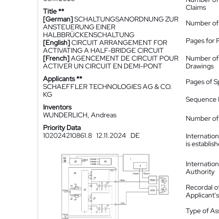
Claims
Title **
[German]
SCHALTUNGSANORDNUNG ZUR
Number of
ANSTEUERUNG EINER
HALBBRÜCKENSCHALTUNG
Pages for 
[English]
CIRCUIT ARRANGEMENT FOR
ACTIVATING A HALF-BRIDGE CIRCUIT
[French]
AGENCEMENT DE CIRCUIT POUR
Number of
ACTIVER UN CIRCUIT EN DEMI-PONT
Drawings
Applicants **
Pages of S
SCHAEFFLER TECHNOLOGIES AG & CO.
KG
Sequence L
Inventors
WUNDERLICH, Andreas
Number of 
Priority Data
102024210861.8
12.11.2024
DE
Internatio
is establis
Internatio
Authority
Recordal o
Applicant
Type of A