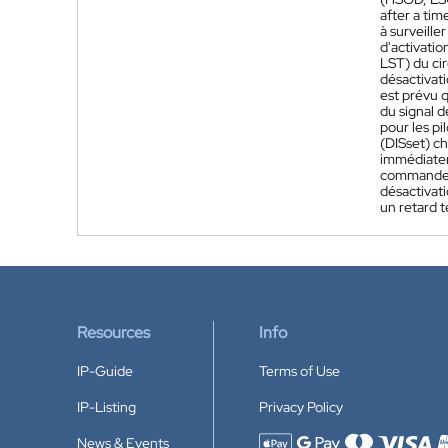
after a tim
à surveille
d'activati
LST) du cir
désactivati
est prévu q
du signal d
pour les pi
(DISset) ch
immédiateme
commande de
désactivat
un retard 
Resources
Info
IP-Guide
Terms of Use
IP-Listing
Privacy Policy
News & Events