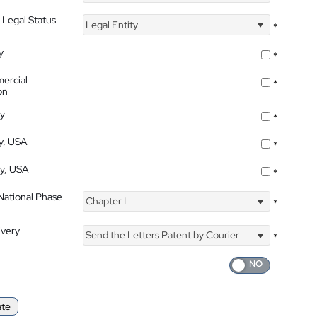
 Legal Status
Legal Entity
*
y
*
ercial
*
on
ty
*
ty, USA
*
ty, USA
*
 National Phase
Chapter I
*
ivery
Send the Letters Patent by Courier
*
ate