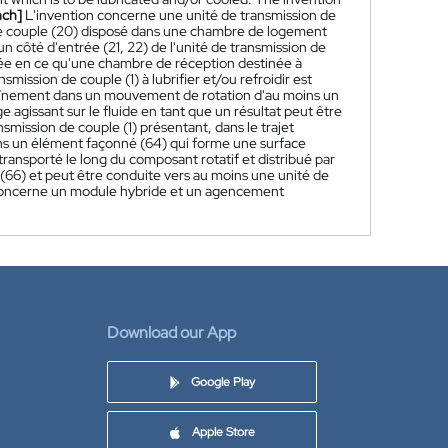
nch]
L'invention concerne une unité de transmission de
 de couple (20) disposé dans une chambre de logement
un côté d'entrée (21, 22) de l'unité de transmission de
risée en ce qu'une chambre de réception destinée à
nsmission de couple (1) à lubrifier et/ou refroidir est
traînement dans un mouvement de rotation d'au moins un
 agissant sur le fluide en tant que un résultat peut être
smission de couple (1) présentant, dans le trajet
oins un élément façonné (64) qui forme une surface
 transporté le long du composant rotatif et distribué par
ce (66) et peut être conduite vers au moins une unité de
ion concerne un module hybride et un agencement
Download our App
Google Play
Apple Store