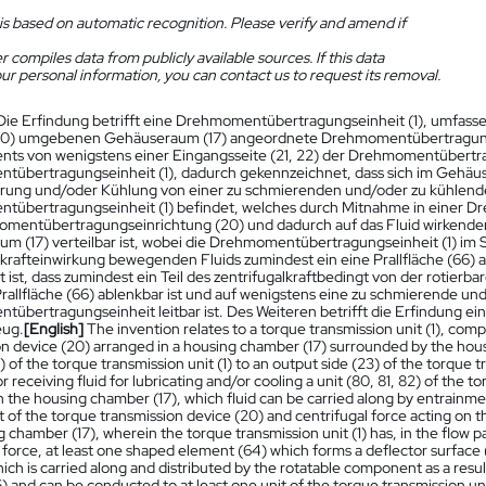
is based on automatic recognition. Please verify and amend if
 compiles data from publicly available sources. If this data
ur personal information, you can contact us to request its removal.
Die Erfindung betrifft eine Drehmomentübertragungseinheit (1), umfass
10) umgebenen Gehäuseraum (17) angeordnete Drehmomentübertragungs
s von wenigstens einer Eingangsseite (21, 22) der Drehmomentübertragu
übertragungseinheit (1), dadurch gekennzeichnet, dass sich im Gehäu
rung und/oder Kühlung von einer zu schmierenden und/oder zu kühlenden
übertragungseinheit (1) befindet, welches durch Mitnahme in einer 
mentübertragungseinrichtung (20) und dadurch auf das Fluid wirkender 
m (17) verteilbar ist, wobei die Drehmomentübertragungseinheit (1) im 
lkrafteinwirkung bewegenden Fluids zumindest ein eine Prallfläche (66) 
 ist, dass zumindest ein Teil des zentrifugalkraftbedingt von der roti
Prallfläche (66) ablenkbar ist und auf wenigstens eine zu schmierende un
übertragungseinheit leitbar ist. Des Weiteren betrifft die Erfindung e
eug.
[English]
The invention relates to a torque transmission unit (1), comp
n device (20) arranged in a housing chamber (17) surrounded by the housin
2) of the torque transmission unit (1) to an output side (23) of the torque t
 receiving fluid for lubricating and/or cooling a unit (80, 81, 82) of the t
in the housing chamber (17), which fluid can be carried along by entrainme
f the torque transmission device (20) and centrifugal force acting on the f
 chamber (17), wherein the torque transmission unit (1) has, in the flow pa
 force, at least one shaped element (64) which forms a deflector surface (
hich is carried along and distributed by the rotatable component as a resul
) and can be conducted to at least one unit of the torque transmission un