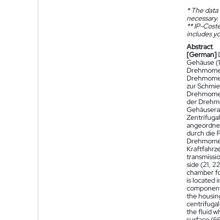
*
The data 
necessary.
**
IP-Coster
includes yo
Abstract
[German]
Gehäuse (
Drehmoment
Drehmoment
zur Schmie
Drehmoment
der Drehmo
Gehäuserau
Zentrifuga
angeordnet
durch die 
Drehmoment
Kraftfahrz
transmissio
side (21, 2
chamber for
is located 
component o
the housing
centrifugal
the fluid w
surface (66