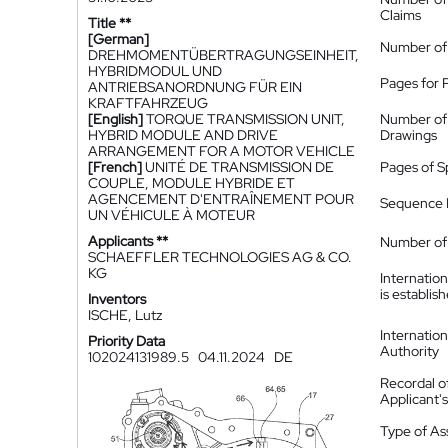
Claims
Title **
[German]
Number of
DREHMOMENTÜBERTRAGUNGSEINHEIT,
HYBRIDMODUL UND
Pages for 
ANTRIEBSANORDNUNG FÜR EIN
KRAFTFAHRZEUG
[English]
TORQUE TRANSMISSION UNIT,
Number of
HYBRID MODULE AND DRIVE
Drawings
ARRANGEMENT FOR A MOTOR VEHICLE
[French]
UNITÉ DE TRANSMISSION DE
Pages of S
COUPLE, MODULE HYBRIDE ET
AGENCEMENT D'ENTRAÎNEMENT POUR
Sequence L
UN VÉHICULE À MOTEUR
Applicants **
Number of 
SCHAEFFLER TECHNOLOGIES AG & CO.
KG
Internatio
is establis
Inventors
ISCHE, Lutz
Internatio
Priority Data
Authority
102024131989.5
04.11.2024
DE
Recordal o
Applicant
Type of A