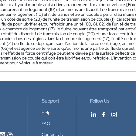
ates to a hybrid module and a drive arrangement for a motor vehicle.
[Fre
, comprenant un logement (10) et au moins un dispositif de transmission
ée par le logement (10) afin de transmettre un couple à partir d'au moins 
à un côté de sortie (23) de l'unité de transmission de couple (1), caracté
 fluide pour lubrifier et/ou refroidir une unité (80, 81, 82) de l'unité de tra
s la chambre de logement (17), le fluide pouvant être transporté par en
otatif du dispositif de transmission de couple (20) et une force centrifuge
u moins dans des régions dans la chambre de logement (17), l'unité de tran
t (71) du fluide se déplaçant sous l'action de la force centrifuge, au m
 (66) et est agencé de telle sorte qu'au moins une partie du fluide qui est
us l'effet de la force centrifuge peut être déviée par la surface déflectri
transmission de couple qui doit être lubrifiée et/ou refroidie. L'invent
ment pour véhicule à moteur.
Support
Follow Us
Help
FAQ
Contact Us