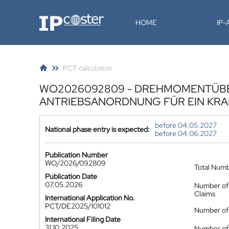
IP-Coster
HOME
IP
PCT calculation
WO2026092809 - DREHMOMENTÜBE
ANTRIEBSANORDNUNG FÜR EIN KR
before 04.05.2027
National phase entry is expected:
before 04.06.2027
Publication Number
WO/2026/092809
Total Num
Publication Date
07.05.2026
Number of
Claims
International Application No.
PCT/DE2025/101012
Number of 
International Filing Date
31.10.2025
Number of