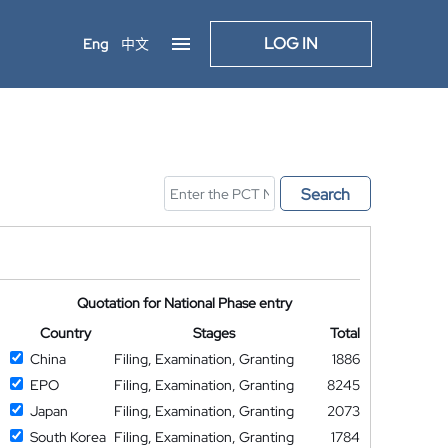
LOG IN
Eng
中文
Search
Quotation for National Phase entry
Country
Stages
Total
China
Filing, Examination, Granting
1886
EPO
Filing, Examination, Granting
8245
Japan
Filing, Examination, Granting
2073
South Korea
Filing, Examination, Granting
1784