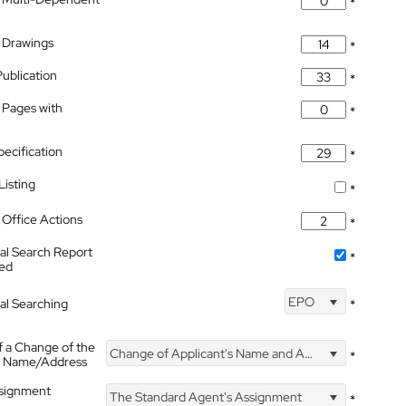
*
 Drawings
*
Publication
*
 Pages with
*
pecification
*
isting
*
Office Actions
*
nal Search Report
*
hed
EPO
nal Searching
*
f a Change of the
Change of Applicant's Name and Address
*
's Name/Address
ssignment
The Standard Agent's Assignment
*