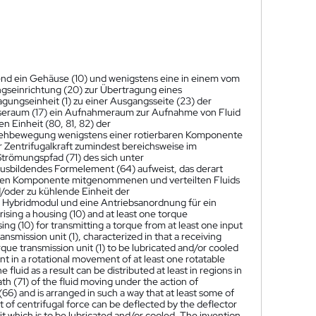
end ein Gehäuse (10) und wenigstens eine in einem vom
einrichtung (20) zur Übertragung eines
ngseinheit (1) zu einer Ausgangsseite (23) der
seraum (17) ein Aufnahmeraum zur Aufnahme von Fluid
 Einheit (80, 81, 82) der
Drehbewegung wenigstens einer rotierbaren Komponente
Zentrifugalkraft zumindest bereichsweise im
Strömungspfad (71) des sich unter
ausbildendes Formelement (64) aufweist, das derart
erbaren Komponente mitgenommenen und verteilten Fluids
d/oder zu kühlende Einheit der
in Hybridmodul und eine Antriebsanordnung für ein
rising a housing (10) and at least one torque
g (10) for transmitting a torque from at least one input
ransmission unit (1), characterized in that a receiving
orque transmission unit (1) to be lubricated and/or cooled
nt in a rotational movement of at least one rotatable
luid as a result can be distributed at least in regions in
th (71) of the fluid moving under the action of
66) and is arranged in such a way that at least some of
t of centrifugal force can be deflected by the deflector
it which is to be lubricated and/or cooled. The invention