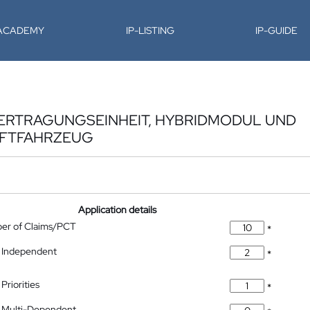
-ACADEMY
IP-LISTING
IP-GUIDE
RTRAGUNGSEINHEIT, HYBRIDMODUL UND
AFTFAHRZEUG
Application details
ber of Claims/PCT
*
 Independent
*
Priorities
*
 Multi-Dependent