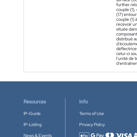
further rel
couple (1)
(17) entour
couple (1) 
recevoir un
située dan
composant r
distribué a
d'écoulemen
déflectrice
celui-ci so
l'unité de 
d'entraîne
Resources
Info
IP-Guide
Terms of Use
IP-Listing
Privacy Policy
News & Events