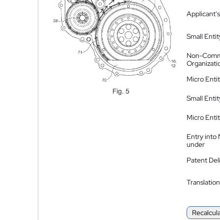
Applicant's
Small Entit
Non-Comm
Organizati
Micro Enti
Small Enti
Micro Enti
Entry into
under
Patent Del
Translation
Recalcul