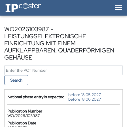
IP-Coster — Home
WO2026103987 -
LEISTUNGSELEKTRONISCHE
EINRICHTUNG MIT EINEM
AUFKLAPPBAREN, QUADERFÖRMIGEN
GEHÄUSE
Search
before 18.05.2027
National phase entry is expected:
before 18.06.2027
Publication Number
WO/2026/103987
Publication Date