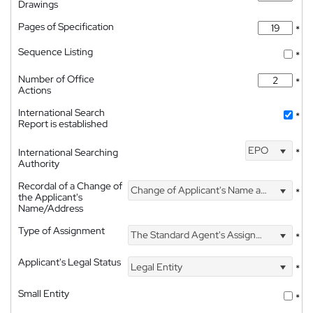
Drawings
Pages of Specification
*
Sequence Listing
*
Number of Office
*
Actions
International Search
*
Report is established
EPO
International Searching
*
Authority
Recordal of a Change of
Change of Applicant's Name and Address
*
the Applicant's
Name/Address
Type of Assignment
The Standard Agent's Assignment
*
Applicant's Legal Status
Legal Entity
*
Small Entity
*