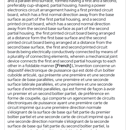
and a parallel end surface, formed having a first and a second,
preferably cup-shaped, partial housing, having a power
electronics circuit arrangement having a first printed circuit
board, which has a first normal direction away from the base
surface as part of the first partial housing, and a second
printed circuit board, which has a second normal direction
away from the second base surface as part of the second
partial housing, the first printed circuit board being arranged
at a distance form the first base surface and the second
printed circuit board being arranged at a distance from the
second base surface, the first and second printed circuit
boards being electrically conductively connected by means of
a plurality of connecting elements, wherein a mechanical joint
device connects the first and second partial housings to each
other in a foldable manner.
[French]
L'invention concerne un
dispositif électronique de puissance qui est doté d'un boîtier
cuboïde articulé, qui présente une première et une seconde
surface de base parallèles, une première et une seconde
surface latérale parallèles, et une première et une seconde
surface d'extrémité parallèles, qui est formé de façon à avoir
un premier et un second boîtier partiel, de préférence en
forme de coupelle, qui comporte un agencement de circuits
électroniques de puissance ayant une première carte de
circuit imprimé qui a une première direction normale
s'éloignant de la surface de base qui fait partie du premier
boîtier partiel et une seconde carte de circuit imprimé qui a
une seconde direction normale s'éloignant de la seconde
surface de base qui fait partie du second boîtier partiel, la