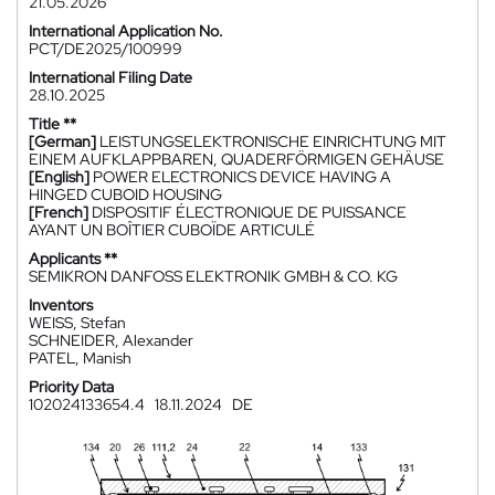
21.05.2026
International Application No.
PCT/DE2025/100999
International Filing Date
28.10.2025
Title **
[German]
LEISTUNGSELEKTRONISCHE EINRICHTUNG MIT
EINEM AUFKLAPPBAREN, QUADERFÖRMIGEN GEHÄUSE
[English]
POWER ELECTRONICS DEVICE HAVING A
HINGED CUBOID HOUSING
[French]
DISPOSITIF ÉLECTRONIQUE DE PUISSANCE
AYANT UN BOÎTIER CUBOÏDE ARTICULÉ
Applicants **
SEMIKRON DANFOSS ELEKTRONIK GMBH & CO. KG
Inventors
WEISS, Stefan
SCHNEIDER, Alexander
PATEL, Manish
Priority Data
102024133654.4
18.11.2024
DE