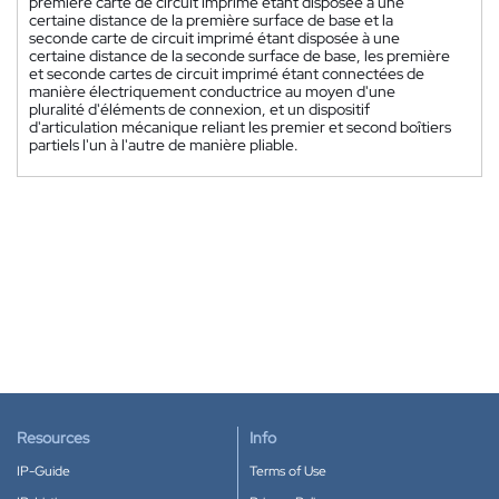
première carte de circuit imprimé étant disposée à une
certaine distance de la première surface de base et la
seconde carte de circuit imprimé étant disposée à une
certaine distance de la seconde surface de base, les première
et seconde cartes de circuit imprimé étant connectées de
manière électriquement conductrice au moyen d'une
pluralité d'éléments de connexion, et un dispositif
d'articulation mécanique reliant les premier et second boîtiers
partiels l'un à l'autre de manière pliable.
Resources
Info
IP-Guide
Terms of Use