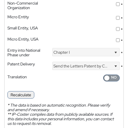
Non-Commercial
*
Organization
Micro Entity
*
Small Entity, USA
*
Micro Entity, USA
*
Entry into National
Chapter I
*
Phase under
Patent Delivery
Send the Letters Patent by Courier
*
Translation
Recalculate
*
The data is based on automatic recognition. Please verify
and amend if necessary.
**
IP-Coster compiles data from publicly available sources. If
this data includes your personal information, you can contact
us to request its removal.