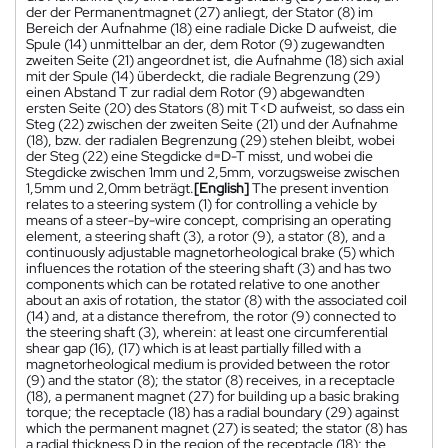
der der Permanentmagnet (27) anliegt, der Stator (8) im
Bereich der Aufnahme (18) eine radiale Dicke D aufweist, die
Spule (14) unmittelbar an der, dem Rotor (9) zugewandten
zweiten Seite (21) angeordnet ist, die Aufnahme (18) sich axial
mit der Spule (14) überdeckt, die radiale Begrenzung (29)
einen Abstand T zur radial dem Rotor (9) abgewandten
ersten Seite (20) des Stators (8) mit T<D aufweist, so dass ein
Steg (22) zwischen der zweiten Seite (21) und der Aufnahme
(18), bzw. der radialen Begrenzung (29) stehen bleibt, wobei
der Steg (22) eine Stegdicke d=D-T misst, und wobei die
Stegdicke zwischen 1mm und 2,5mm, vorzugsweise zwischen
1,5mm und 2,0mm beträgt.
[English]
The present invention
relates to a steering system (1) for controlling a vehicle by
means of a steer-by-wire concept, comprising an operating
element, a steering shaft (3), a rotor (9), a stator (8), and a
continuously adjustable magnetorheological brake (5) which
influences the rotation of the steering shaft (3) and has two
components which can be rotated relative to one another
about an axis of rotation, the stator (8) with the associated coil
(14) and, at a distance therefrom, the rotor (9) connected to
the steering shaft (3), wherein: at least one circumferential
shear gap (16), (17) which is at least partially filled with a
magnetorheological medium is provided between the rotor
(9) and the stator (8); the stator (8) receives, in a receptacle
(18), a permanent magnet (27) for building up a basic braking
torque; the receptacle (18) has a radial boundary (29) against
which the permanent magnet (27) is seated; the stator (8) has
a radial thickness D in the region of the receptacle (18); the