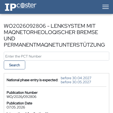
IP-Coster — Home
WO2026092806 - LENKSYSTEM MIT
MAQNETORHEOLOQISCHER BREMSE
UND
PERMANENTMAQNETUNTERSTÜTZUNG
Search
before 30.04.2027
National phase entry is expected:
before 30.05.2027
Publication Number
WO/2026/092806
Publication Date
07.05.2026