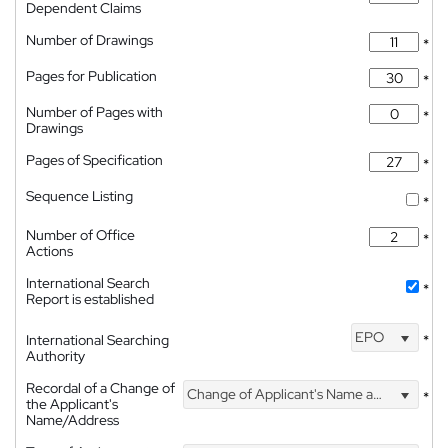
Dependent Claims
Number of Drawings
*
Pages for Publication
*
Number of Pages with
*
Drawings
Pages of Specification
*
Sequence Listing
*
Number of Office
*
Actions
International Search
*
Report is established
EPO
International Searching
*
Authority
Recordal of a Change of
Change of Applicant's Name and Address
*
the Applicant's
Name/Address