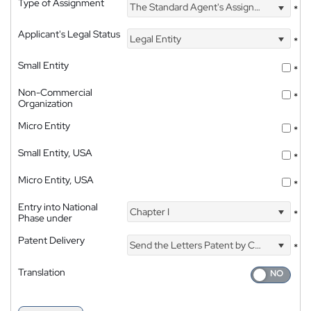
Type of Assignment
The Standard Agent's Assignment
*
Applicant's Legal Status
Legal Entity
*
Small Entity
*
Non-Commercial
*
Organization
Micro Entity
*
Small Entity, USA
*
Micro Entity, USA
*
Entry into National
Chapter I
*
Phase under
Patent Delivery
Send the Letters Patent by Courier
*
Translation