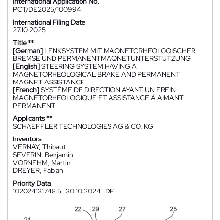
International Application No.
PCT/DE2025/100994
International Filing Date
27.10.2025
Title **
[German]
LENKSYSTEM MIT MAQNETORHEOLOQISCHER
BREMSE UND PERMANENTMAQNETUNTERSTÜTZUNG
[English]
STEERING SYSTEM HAVING A
MAGNETORHEOLOGICAL BRAKE AND PERMANENT
MAGNET ASSISTANCE
[French]
SYSTÈME DE DIRECTION AYANT UN FREIN
MAGNÉTORHÉOLOGIQUE ET ASSISTANCE À AIMANT
PERMANENT
Applicants **
SCHAEFFLER TECHNOLOGIES AG & CO. KG
Inventors
VERNAY, Thibaut
SEVERIN, Benjamin
VORNEHM, Martin
DREYER, Fabian
Priority Data
102024131748.5
30.10.2024
DE