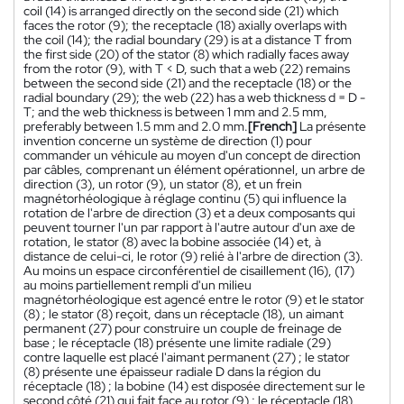
coil (14) is arranged directly on the second side (21) which
faces the rotor (9); the receptacle (18) axially overlaps with
the coil (14); the radial boundary (29) is at a distance T from
the first side (20) of the stator (8) which radially faces away
from the rotor (9), with T < D, such that a web (22) remains
between the second side (21) and the receptacle (18) or the
radial boundary (29); the web (22) has a web thickness d = D -
T; and the web thickness is between 1 mm and 2.5 mm,
preferably between 1.5 mm and 2.0 mm.
[French]
La présente
invention concerne un système de direction (1) pour
commander un véhicule au moyen d'un concept de direction
par câbles, comprenant un élément opérationnel, un arbre de
direction (3), un rotor (9), un stator (8), et un frein
magnétorhéologique à réglage continu (5) qui influence la
rotation de l'arbre de direction (3) et a deux composants qui
peuvent tourner l'un par rapport à l'autre autour d'un axe de
rotation, le stator (8) avec la bobine associée (14) et, à
distance de celui-ci, le rotor (9) relié à l'arbre de direction (3).
Au moins un espace circonférentiel de cisaillement (16), (17)
au moins partiellement rempli d'un milieu
magnétorhéologique est agencé entre le rotor (9) et le stator
(8) ; le stator (8) reçoit, dans un réceptacle (18), un aimant
permanent (27) pour construire un couple de freinage de
base ; le réceptacle (18) présente une limite radiale (29)
contre laquelle est placé l'aimant permanent (27) ; le stator
(8) présente une épaisseur radiale D dans la région du
réceptacle (18) ; la bobine (14) est disposée directement sur le
second côté (21) qui fait face au rotor (9) ; le réceptacle (18)