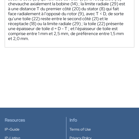
chevauche axialement la bobine (14) ; la limite radiale (29) est
à une distance T du premier côté (20) du stator (8) qui fait
face radialement à l'opposé du rotor (9), avec T < D, de sorte
qu'une toile (22) reste entre le second côté (21) et le
réceptacle (18) ou la limite radiale (29) ; la toile (22) présente
une épaisseur de toile d = D - T ; et l'épaisseur de toile est
comprise entre 1 mm et 2,5 mm, de préférence entre 1,5 mm
et 2,0 mm.
Resources
Info
IP-Guide
Terms of Use
IP-Listing
Privacy Policy