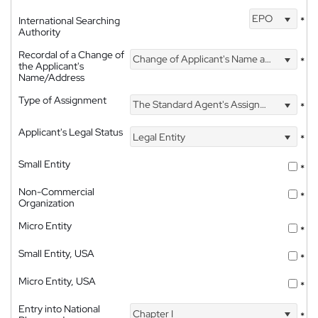
EPO
International Searching
*
Authority
Recordal of a Change of
Change of Applicant's Name and Address
*
the Applicant's
Name/Address
Type of Assignment
The Standard Agent's Assignment
*
Applicant's Legal Status
Legal Entity
*
Small Entity
*
Non-Commercial
*
Organization
Micro Entity
*
Small Entity, USA
*
Micro Entity, USA
*
Entry into National
Chapter I
*