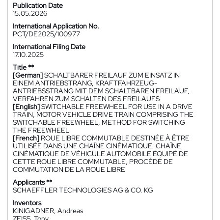
Publication Date
15.05.2026
International Application No.
PCT/DE2025/100977
International Filing Date
17.10.2025
Title **
[German]
SCHALTBARER FREILAUF ZUM EINSATZ IN
EINEM ANTRIEBSTRANG, KRAFTFAHRZEUG-
ANTRIEBSSTRANG MIT DEM SCHALTBAREN FREILAUF,
VERFAHREN ZUM SCHALTEN DES FREILAUFS
[English]
SWITCHABLE FREEWHEEL FOR USE IN A DRIVE
TRAIN, MOTOR VEHICLE DRIVE TRAIN COMPRISING THE
SWITCHABLE FREEWHEEL, METHOD FOR SWITCHING
THE FREEWHEEL
[French]
ROUE LIBRE COMMUTABLE DESTINÉE À ÊTRE
UTILISÉE DANS UNE CHAÎNE CINÉMATIQUE, CHAÎNE
CINÉMATIQUE DE VÉHICULE AUTOMOBILE ÉQUIPÉ DE
CETTE ROUE LIBRE COMMUTABLE, PROCÉDÉ DE
COMMUTATION DE LA ROUE LIBRE
Applicants **
SCHAEFFLER TECHNOLOGIES AG & CO. KG
Inventors
KINIGADNER, Andreas
ZEISS, Tony