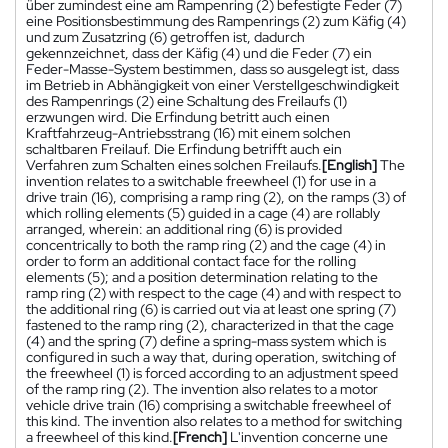
über zumindest eine am Rampenring (2) befestigte Feder (7)
eine Positionsbestimmung des Rampenrings (2) zum Käfig (4)
und zum Zusatzring (6) getroffen ist, dadurch
gekennzeichnet, dass der Käfig (4) und die Feder (7) ein
Feder-Masse-System bestimmen, dass so ausgelegt ist, dass
im Betrieb in Abhängigkeit von einer Verstellgeschwindigkeit
des Rampenrings (2) eine Schaltung des Freilaufs (1)
erzwungen wird. Die Erfindung betritt auch einen
Kraftfahrzeug-Antriebsstrang (16) mit einem solchen
schaltbaren Freilauf. Die Erfindung betrifft auch ein
Verfahren zum Schalten eines solchen Freilaufs.
[English]
The
invention relates to a switchable freewheel (1) for use in a
drive train (16), comprising a ramp ring (2), on the ramps (3) of
which rolling elements (5) guided in a cage (4) are rollably
arranged, wherein: an additional ring (6) is provided
concentrically to both the ramp ring (2) and the cage (4) in
order to form an additional contact face for the rolling
elements (5); and a position determination relating to the
ramp ring (2) with respect to the cage (4) and with respect to
the additional ring (6) is carried out via at least one spring (7)
fastened to the ramp ring (2), characterized in that the cage
(4) and the spring (7) define a spring-mass system which is
configured in such a way that, during operation, switching of
the freewheel (1) is forced according to an adjustment speed
of the ramp ring (2). The invention also relates to a motor
vehicle drive train (16) comprising a switchable freewheel of
this kind. The invention also relates to a method for switching
a freewheel of this kind.
[French]
L'invention concerne une