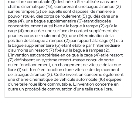
roue libre commutable (1) destinée à être utilisée dans une
chaîne cinématique (16), comprenant une bague à rampe (2)
sur les rampes (3) de laquelle sont disposés, de manière à
pouvoir rouler, des corps de roulement (5) guidés dans une
cage (4), une bague supplémentaire (6) étant disposée
concentriquement aussi bien à la bague à rampe (2) qu'à la
cage (4) pour créer une surface de contact supplémentaire
pour les corps de roulement (5), une détermination de la
position de la bague à rampes (2) par rapport à la cage (4) et à
la bague supplémentaire (6) étant établie par l'intermédiaire
d'au moins un ressort (7) fixé sur la bague à rampes (2).
L'invention est caractérisée en ce que la cage (4) et le ressort
(7) définissent un système ressort-masse conçu de sorte
qu'en fonctionnement, un changement de vitesse de la roue
libre (1) soit forcé en fonction d'une vitesse de déplacement
de la bague à rampe (2). Cette invention concerne également
une chaîne cinématique de véhicule automobile (16) équipée
d'une telle roue libre commutable. L'invention concerne en
outre un procédé de commutation d'une telle roue libre.