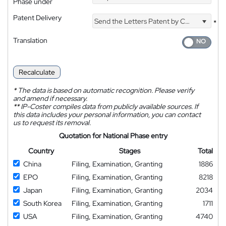
Phase under
Patent Delivery
Send the Letters Patent by Courier
*
Translation
Recalculate
*
The data is based on automatic recognition. Please verify
and amend if necessary.
**
IP-Coster compiles data from publicly available sources. If
this data includes your personal information, you can contact
us to request its removal.
Quotation for National Phase entry
Country
Stages
Total
China
Filing, Examination, Granting
1886
EPO
Filing, Examination, Granting
8218
Japan
Filing, Examination, Granting
2034
South Korea
Filing, Examination, Granting
1711
USA
Filing, Examination, Granting
4740