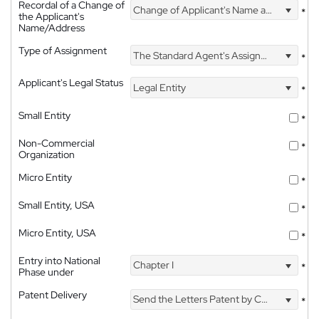
Recordal of a Change of
Change of Applicant's Name and Address
*
the Applicant's
Name/Address
Type of Assignment
The Standard Agent's Assignment
*
Applicant's Legal Status
Legal Entity
*
Small Entity
*
Non-Commercial
*
Organization
Micro Entity
*
Small Entity, USA
*
Micro Entity, USA
*
Entry into National
Chapter I
*
Phase under
Patent Delivery
Send the Letters Patent by Courier
*