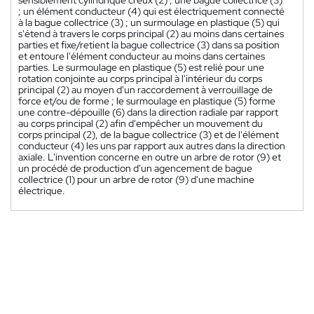
; un élément conducteur (4) qui est électriquement connecté
à la bague collectrice (3) ; un surmoulage en plastique (5) qui
s'étend à travers le corps principal (2) au moins dans certaines
parties et fixe/retient la bague collectrice (3) dans sa position
et entoure l'élément conducteur au moins dans certaines
parties. Le surmoulage en plastique (5) est relié pour une
rotation conjointe au corps principal à l'intérieur du corps
principal (2) au moyen d'un raccordement à verrouillage de
force et/ou de forme ; le surmoulage en plastique (5) forme
une contre-dépouille (6) dans la direction radiale par rapport
au corps principal (2) afin d'empêcher un mouvement du
corps principal (2), de la bague collectrice (3) et de l'élément
conducteur (4) les uns par rapport aux autres dans la direction
axiale. L'invention concerne en outre un arbre de rotor (9) et
un procédé de production d'un agencement de bague
collectrice (1) pour un arbre de rotor (9) d'une machine
électrique.