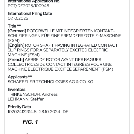
International Application No.
PCT/DE2025/100948
International Filing Date
07.10.2025
Title **
[German]
ROTORWELLE MIT INTEGRIERTEN KONTAKT-
SCHLEIFRINGEN FÜR EINE FREMDERREGTE E-MASCHINE
(FSM)
[English]
ROTOR SHAFT HAVING INTEGRATED CONTACT
SLIP RINGS FOR A SEPARATELY EXCITED ELECTRIC
MACHINE (FSM)
[French]
ARBRE DE ROTOR AYANT DES BAGUES
COLLECTRICES DE CONTACT INTÉGRÉES POUR UNE
MACHINE ÉLECTRIQUE EXCITÉE SÉPARÉMENT (FSM)
Applicants **
SCHAEFFLER TECHNOLOGIES AG & CO. KG
Inventors
TRINKENSCHUH, Andreas
LEHMANN, Steffen
Priority Data
102024131314.5
28.10.2024
DE