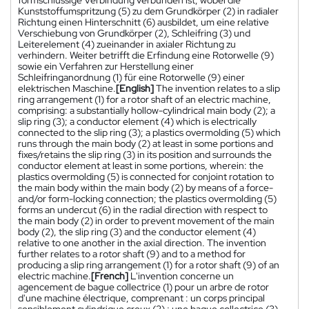
Kunststoffumspritzung (5) zu dem Grundkörper (2) in radialer
Richtung einen Hinterschnitt (6) ausbildet, um eine relative
Verschiebung von Grundkörper (2), Schleifring (3) und
Leiterelement (4) zueinander in axialer Richtung zu
verhindern. Weiter betrifft die Erfindung eine Rotorwelle (9)
sowie ein Verfahren zur Herstellung einer
Schleifringanordnung (1) für eine Rotorwelle (9) einer
elektrischen Maschine.
[English]
The invention relates to a slip
ring arrangement (1) for a rotor shaft of an electric machine,
comprising: a substantially hollow-cylindrical main body (2); a
slip ring (3); a conductor element (4) which is electrically
connected to the slip ring (3); a plastics overmolding (5) which
runs through the main body (2) at least in some portions and
fixes/retains the slip ring (3) in its position and surrounds the
conductor element at least in some portions, wherein: the
plastics overmolding (5) is connected for conjoint rotation to
the main body within the main body (2) by means of a force-
and/or form-locking connection; the plastics overmolding (5)
forms an undercut (6) in the radial direction with respect to
the main body (2) in order to prevent movement of the main
body (2), the slip ring (3) and the conductor element (4)
relative to one another in the axial direction. The invention
further relates to a rotor shaft (9) and to a method for
producing a slip ring arrangement (1) for a rotor shaft (9) of an
electric machine.
[French]
L'invention concerne un
agencement de bague collectrice (1) pour un arbre de rotor
d'une machine électrique, comprenant : un corps principal
sensiblement cylindrique creux (2) ; une bague collectrice (3)