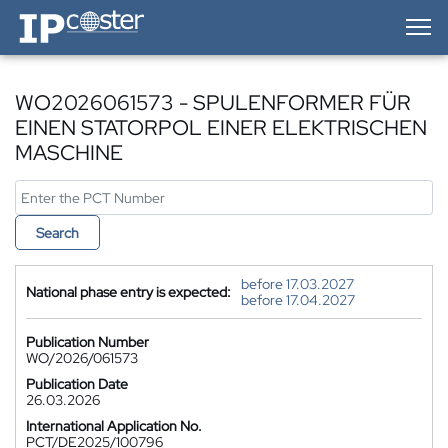
IP-Coster — Home
WO2026061573 - SPULENFORMER FÜR
EINEN STATORPOL EINER ELEKTRISCHEN
MASCHINE
Search
before 17.03.2027
National phase entry is expected:
before 17.04.2027
Publication Number
WO/2026/061573
Publication Date
26.03.2026
International Application No.
PCT/DE2025/100796