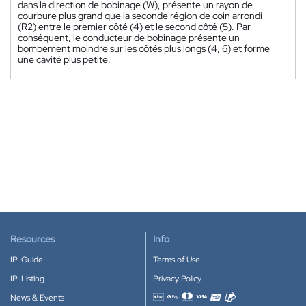
dans la direction de bobinage (W), présente un rayon de
courbure plus grand que la seconde région de coin arrondi
(R2) entre le premier côté (4) et le second côté (5). Par
conséquent, le conducteur de bobinage présente un
bombement moindre sur les côtés plus longs (4, 6) et forme
une cavité plus petite.
Resources
Info
IP-Guide
Terms of Use
IP-Listing
Privacy Policy
News & Events
Accepted payment methods