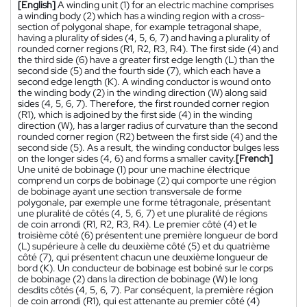
[English]
A winding unit (1) for an electric machine comprises
a winding body (2) which has a winding region with a cross-
section of polygonal shape, for example tetragonal shape,
having a plurality of sides (4, 5, 6, 7) and having a plurality of
rounded corner regions (R1, R2, R3, R4). The first side (4) and
the third side (6) have a greater first edge length (L) than the
second side (5) and the fourth side (7), which each have a
second edge length (K). A winding conductor is wound onto
the winding body (2) in the winding direction (W) along said
sides (4, 5, 6, 7). Therefore, the first rounded corner region
(R1), which is adjoined by the first side (4) in the winding
direction (W), has a larger radius of curvature than the second
rounded corner region (R2) between the first side (4) and the
second side (5). As a result, the winding conductor bulges less
on the longer sides (4, 6) and forms a smaller cavity.
[French]
Une unité de bobinage (1) pour une machine électrique
comprend un corps de bobinage (2) qui comporte une région
de bobinage ayant une section transversale de forme
polygonale, par exemple une forme tétragonale, présentant
une pluralité de côtés (4, 5, 6, 7) et une pluralité de régions
de coin arrondi (R1, R2, R3, R4). Le premier côté (4) et le
troisième côté (6) présentent une première longueur de bord
(L) supérieure à celle du deuxième côté (5) et du quatrième
côté (7), qui présentent chacun une deuxième longueur de
bord (K). Un conducteur de bobinage est bobiné sur le corps
de bobinage (2) dans la direction de bobinage (W) le long
desdits côtés (4, 5, 6, 7). Par conséquent, la première région
de coin arrondi (R1), qui est attenante au premier côté (4)