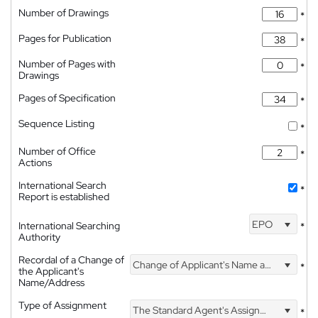
Number of Drawings
*
Pages for Publication
*
Number of Pages with
*
Drawings
Pages of Specification
*
Sequence Listing
*
Number of Office
*
Actions
International Search
*
Report is established
EPO
International Searching
*
Authority
Recordal of a Change of
Change of Applicant's Name and Address
*
the Applicant's
Name/Address
Type of Assignment
The Standard Agent's Assignment
*