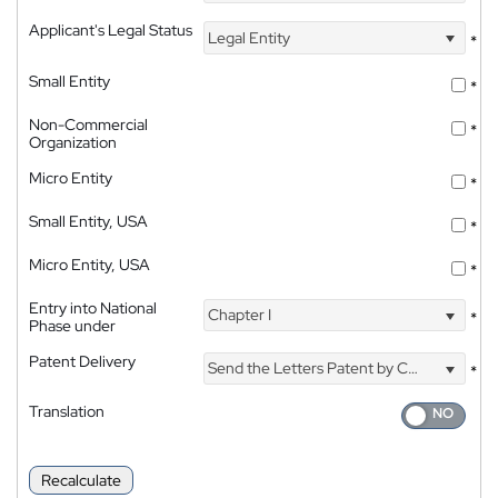
Applicant's Legal Status
Legal Entity
*
Small Entity
*
Non-Commercial
*
Organization
Micro Entity
*
Small Entity, USA
*
Micro Entity, USA
*
Entry into National
Chapter I
*
Phase under
Patent Delivery
Send the Letters Patent by Courier
*
Translation
Recalculate