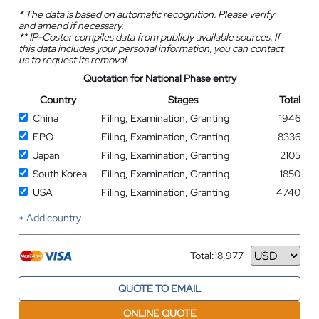
*
The data is based on automatic recognition. Please verify
and amend if necessary.
**
IP-Coster compiles data from publicly available sources. If
this data includes your personal information, you can contact
us to request its removal.
Quotation for National Phase entry
Country
Stages
Total
China
Filing, Examination, Granting
1946
EPO
Filing, Examination, Granting
8336
Japan
Filing, Examination, Granting
2105
South Korea
Filing, Examination, Granting
1850
USA
Filing, Examination, Granting
4740
+ Add country
Total:
18,977
Currency
QUOTE TO EMAIL
ONLINE QUOTE