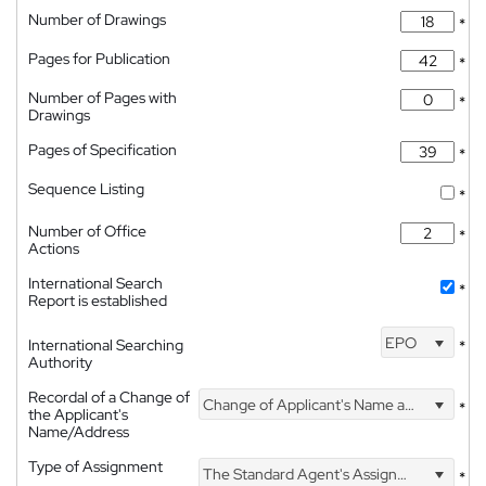
Number of Drawings
*
Pages for Publication
*
Number of Pages with
*
Drawings
Pages of Specification
*
Sequence Listing
*
Number of Office
*
Actions
International Search
*
Report is established
EPO
International Searching
*
Authority
Recordal of a Change of
Change of Applicant's Name and Address
*
the Applicant's
Name/Address
Type of Assignment
The Standard Agent's Assignment
*