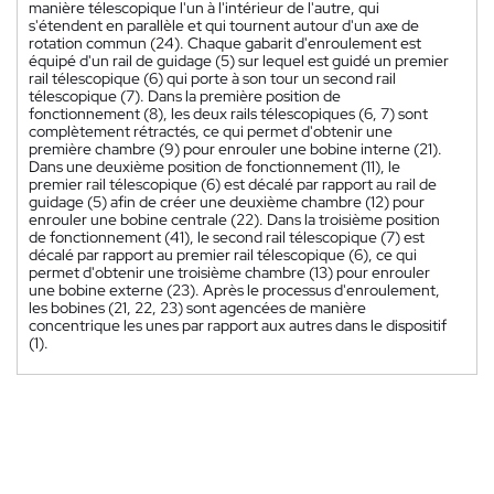
manière télescopique l'un à l'intérieur de l'autre, qui
s'étendent en parallèle et qui tournent autour d'un axe de
rotation commun (24). Chaque gabarit d'enroulement est
équipé d'un rail de guidage (5) sur lequel est guidé un premier
rail télescopique (6) qui porte à son tour un second rail
télescopique (7). Dans la première position de
fonctionnement (8), les deux rails télescopiques (6, 7) sont
complètement rétractés, ce qui permet d'obtenir une
première chambre (9) pour enrouler une bobine interne (21).
Dans une deuxième position de fonctionnement (11), le
premier rail télescopique (6) est décalé par rapport au rail de
guidage (5) afin de créer une deuxième chambre (12) pour
enrouler une bobine centrale (22). Dans la troisième position
de fonctionnement (41), le second rail télescopique (7) est
décalé par rapport au premier rail télescopique (6), ce qui
permet d'obtenir une troisième chambre (13) pour enrouler
une bobine externe (23). Après le processus d'enroulement,
les bobines (21, 22, 23) sont agencées de manière
concentrique les unes par rapport aux autres dans le dispositif
(1).