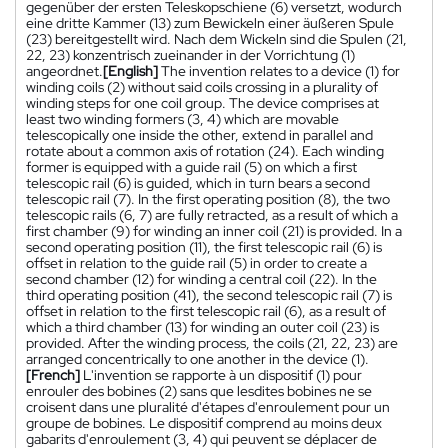
gegenüber der ersten Teleskopschiene (6) versetzt, wodurch
eine dritte Kammer (13) zum Bewickeln einer äußeren Spule
(23) bereitgestellt wird. Nach dem Wickeln sind die Spulen (21,
22, 23) konzentrisch zueinander in der Vorrichtung (1)
angeordnet.
[English]
The invention relates to a device (1) for
winding coils (2) without said coils crossing in a plurality of
winding steps for one coil group. The device comprises at
least two winding formers (3, 4) which are movable
telescopically one inside the other, extend in parallel and
rotate about a common axis of rotation (24). Each winding
former is equipped with a guide rail (5) on which a first
telescopic rail (6) is guided, which in turn bears a second
telescopic rail (7). In the first operating position (8), the two
telescopic rails (6, 7) are fully retracted, as a result of which a
first chamber (9) for winding an inner coil (21) is provided. In a
second operating position (11), the first telescopic rail (6) is
offset in relation to the guide rail (5) in order to create a
second chamber (12) for winding a central coil (22). In the
third operating position (41), the second telescopic rail (7) is
offset in relation to the first telescopic rail (6), as a result of
which a third chamber (13) for winding an outer coil (23) is
provided. After the winding process, the coils (21, 22, 23) are
arranged concentrically to one another in the device (1).
[French]
L'invention se rapporte à un dispositif (1) pour
enrouler des bobines (2) sans que lesdites bobines ne se
croisent dans une pluralité d'étapes d'enroulement pour un
groupe de bobines. Le dispositif comprend au moins deux
gabarits d'enroulement (3, 4) qui peuvent se déplacer de