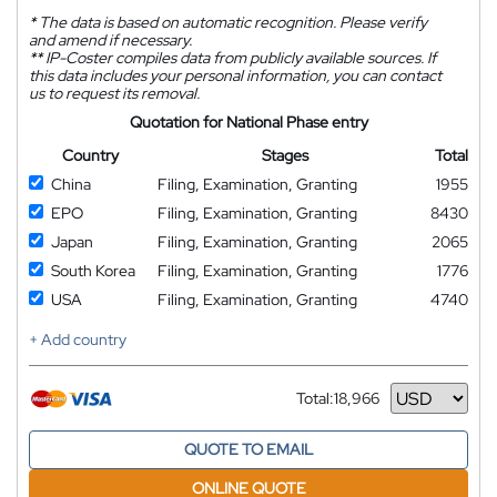
*
The data is based on automatic recognition. Please verify
and amend if necessary.
**
IP-Coster compiles data from publicly available sources. If
this data includes your personal information, you can contact
us to request its removal.
Quotation for National Phase entry
Country
Stages
Total
China
Filing, Examination, Granting
1955
EPO
Filing, Examination, Granting
8430
Japan
Filing, Examination, Granting
2065
South Korea
Filing, Examination, Granting
1776
USA
Filing, Examination, Granting
4740
+ Add country
Total:
18,966
Currency
QUOTE TO EMAIL
ONLINE QUOTE