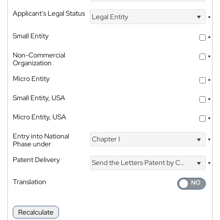
Applicant's Legal Status
Legal Entity
*
Small Entity
*
Non-Commercial
*
Organization
Micro Entity
*
Small Entity, USA
*
Micro Entity, USA
*
Entry into National
Chapter I
*
Phase under
Patent Delivery
Send the Letters Patent by Courier
*
Translation
Recalculate