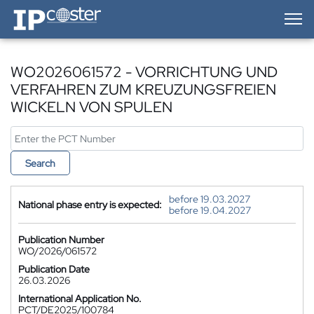
IP-Coster — Home
WO2026061572 - VORRICHTUNG UND
VERFAHREN ZUM KREUZUNGSFREIEN
WICKELN VON SPULEN
Search
before 19.03.2027
National phase entry is expected:
before 19.04.2027
Publication Number
WO/2026/061572
Publication Date
26.03.2026
International Application No.
PCT/DE2025/100784