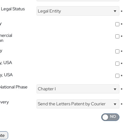
 Legal Status
Legal Entity
*
y
*
ercial
*
on
ty
*
ty, USA
*
ty, USA
*
 National Phase
Chapter I
*
ivery
Send the Letters Patent by Courier
*
ate