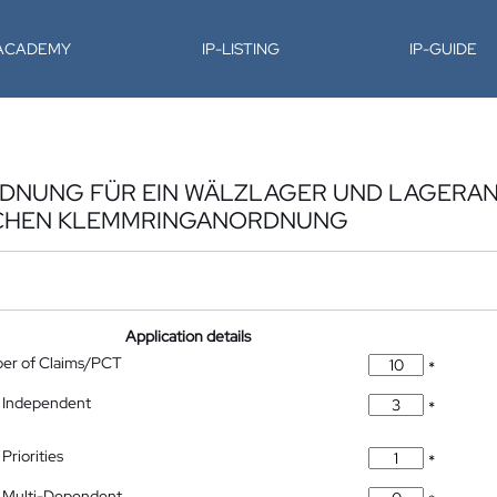
-ACADEMY
IP-LISTING
IP-GUIDE
DNUNG FÜR EIN WÄLZLAGER UND LAGERA
LCHEN KLEMMRINGANORDNUNG
Application details
ber of Claims/PCT
*
 Independent
*
Priorities
*
 Multi-Dependent