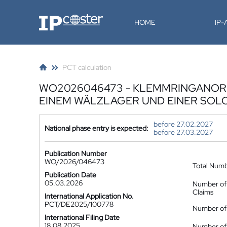
IP-Coster
HOME
IP
PCT calculation
WO2026046473 - KLEMMRINGANOR
EINEM WÄLZLAGER UND EINER SO
before 27.02.2027
National phase entry is expected:
before 27.03.2027
Publication Number
WO/2026/046473
Total Num
Publication Date
05.03.2026
Number of
Claims
International Application No.
PCT/DE2025/100778
Number of 
International Filing Date
18.08.2025
Number of