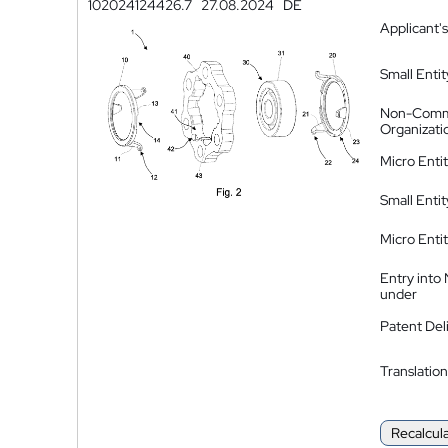
102024124426.7
27.08.2024
DE
Applicant's
Small Entit
Non-Comm
Organizati
Micro Enti
Small Enti
Micro Enti
Entry into
under
Patent Del
Translation
Recalcul