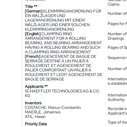
Claims
Title **
[German]
KLEMMRINGANORDNUNG FÜR
Number of
EIN WÄLZLAGER UND
LAGERANORDNUNG MIT EINEM
Pages for 
WÄLZLAGER UND EINER SOLCHEN
KLEMMRINGANORDNUNG
[English]
CLAMPING RING
Number of
ARRANGEMENT FOR A ROLLING
Drawings
BEARING, AND BEARING ARRANGEMENT
HAVING A ROLLING BEARING AND SUCH
Pages of S
A CLAMPING RING ARRANGEMENT
[French]
AGENCEMENT DE BAGUE DE
Sequence L
SERRAGE DESTINÉ À UN PALIER À
ROULEMENT, ET AGENCEMENT DE
Number of 
PALIER COMPORTANT UN PALIER À
ROULEMENT ET LEDIT AGENCEMENT DE
Internatio
BAGUE DE SERRAGE
is establis
Applicants **
SCHAEFFLER TECHNOLOGIES AG & CO.
Internatio
KG
Authority
Inventors
COSTACHE, Marius-Constantin
Recordal o
MAERLE, Johannes
Applicant
ATIL, Hasan
Type of A
Priority Data