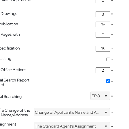
*
 Drawings
*
Publication
*
 Pages with
*
pecification
*
isting
*
Office Actions
*
nal Search Report
*
hed
EPO
nal Searching
*
f a Change of the
Change of Applicant's Name and Address
*
's Name/Address
ssignment
The Standard Agent's Assignment
*