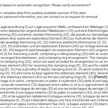
is based on automatic recognition. Please verify and amend if
 compiles data from publicly available sources. If this data
ur personal information, you can contact us to request its removal.
Lageranordnung (1) zur Lagerung einer Welle, umfassend ein Wälzlager (3
reren dazwischen angeordneten Wälzkörpern (33) und eine Klemmringa
mmring (10) und einen zweiten Klemmring (20), die jeweils zur stirnseit
sehen sind, sowie ein stationäres Element (40) zur Aufnahme der Klemm
 der jeweilige Klemmring (10, 20) mehrere elastische Klemmarme (11, 21), 
(20, 10) erstrecken und am stationären Element (40) zur Anlage kommen,
 (10, 20) begrenzt axial beweglich am stationären Element (40) angeordn
 (1) for mounting a shaft, comprising a rolling bearing (30) with an outer ri
) arranged therebetween, and a clamping ring arrangement. The clamping 
d clamping ring (20), which are each provided for arrangement on an end f
onary element (40) for receiving the clamping rings (10, 20) and for radial
ng (10, 20) has a plurality of elastic clamping arms (11, 21) which extend 
ng (20, 10) and come to bear against the stationary element (40), wherein t
 the stationary element (40) via the two clamping rings (10, 20).
[French]
ntage d'un arbre, comprenant un palier à roulement (30) doté d'une bagu
de corps de roulement (33) disposés entre celles-ci, et à un agencement
ne première bague de serrage (10) et une seconde bague de serrage (20
'extrémité d'une bague externe (31) du palier à roulement (30), et un él
, 20) et de supporter radialement la bague externe (31), la bague de serr
élastiques (11, 21) qui s'étendent depuis une face d'extrémité vers l'intér
 viennent en appui contre l'élément fixe (40), la bague externe (31) étan
ixe (40) par l'intermédiaire des deux bagues de serrage (10, 20).