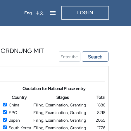
LOG IN
Eng
中文
NORDNUNG MIT
Search
Quotation for National Phase entry
Country
Stages
Total
China
Filing, Examination, Granting
1886
EPO
Filing, Examination, Granting
8218
Japan
Filing, Examination, Granting
2065
South Korea
Filing, Examination, Granting
1776