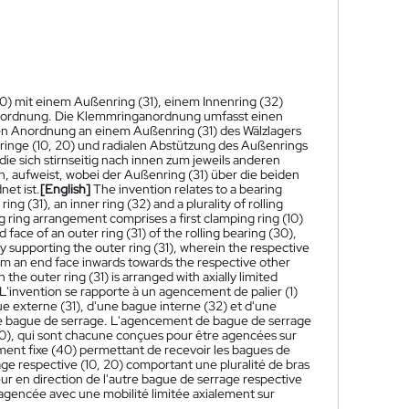
0) mit einem Außenring (31), einem Innenring (32)
nordnung. Die Klemmringanordnung umfasst einen
igen Anordnung an einem Außenring (31) des Wälzlagers
ringe (10, 20) und radialen Abstützung des Außenrings
die sich stirnseitig nach innen zum jeweils anderen
 aufweist, wobei der Außenring (31) über die beiden
et ist.
[English]
The invention relates to a bearing
ng (31), an inner ring (32) and a plurality of rolling
ring arrangement comprises a first clamping ring (10)
ace of an outer ring (31) of the rolling bearing (30),
ly supporting the outer ring (31), wherein the respective
from an end face inwards towards the respective other
he outer ring (31) is arranged with axially limited
L'invention se rapporte à un agencement de palier (1)
e externe (31), d'une bague interne (32) et d'une
 de bague de serrage. L'agencement de bague de serrage
), qui sont chacune conçues pour être agencées sur
ément fixe (40) permettant de recevoir les bagues de
age respective (10, 20) comportant une pluralité de bras
ieur en direction de l'autre bague de serrage respective
t agencée avec une mobilité limitée axialement sur