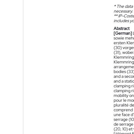
*
The data 
necessary.
**
IP-Coster
includes yo
Abstract
[German]
sowie meh
ersten Kle
(30) vorge
(31), wobei
Klemmring 
Klemmringe
arrangement
bodies (33
and a secon
and a stati
clamping ri
clamping ri
mobility on
pour le mo
pluralité 
comprend u
une face d
serrage (10
de serrage 
(20, 10) et
l'élément f