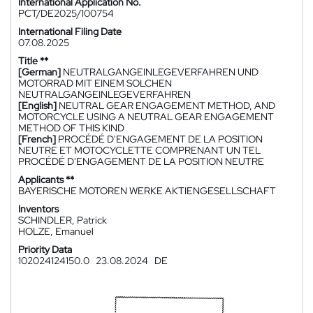
International Application No.
PCT/DE2025/100754
International Filing Date
07.08.2025
Title **
[German]
NEUTRALGANGEINLEGEVERFAHREN UND
MOTORRAD MIT EINEM SOLCHEN
NEUTRALGANGEINLEGEVERFAHREN
[English]
NEUTRAL GEAR ENGAGEMENT METHOD, AND
MOTORCYCLE USING A NEUTRAL GEAR ENGAGEMENT
METHOD OF THIS KIND
[French]
PROCÉDÉ D'ENGAGEMENT DE LA POSITION
NEUTRE ET MOTOCYCLETTE COMPRENANT UN TEL
PROCÉDÉ D'ENGAGEMENT DE LA POSITION NEUTRE
Applicants **
BAYERISCHE MOTOREN WERKE AKTIENGESELLSCHAFT
Inventors
SCHINDLER, Patrick
HOLZE, Emanuel
Priority Data
102024124150.0
23.08.2024
DE