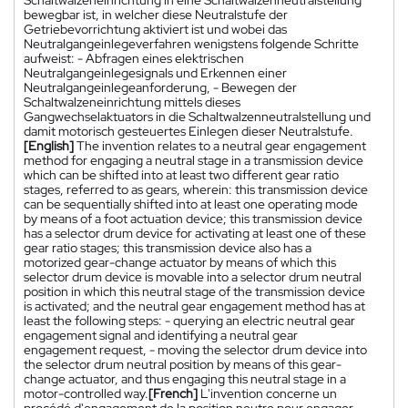
bewegbar ist, in welcher diese Neutralstufe der
Getriebevorrichtung aktiviert ist und wobei das
Neutralgangeinlegeverfahren wenigstens folgende Schritte
aufweist: - Abfragen eines elektrischen
Neutralgangeinlegesignals und Erkennen einer
Neutralgangeinlegeanforderung, - Bewegen der
Schaltwalzeneinrichtung mittels dieses
Gangwechselaktuators in die Schaltwalzenneutralstellung und
damit motorisch gesteuertes Einlegen dieser Neutralstufe.
[English]
The invention relates to a neutral gear engagement
method for engaging a neutral stage in a transmission device
which can be shifted into at least two different gear ratio
stages, referred to as gears, wherein: this transmission device
can be sequentially shifted into at least one operating mode
by means of a foot actuation device; this transmission device
has a selector drum device for activating at least one of these
gear ratio stages; this transmission device also has a
motorized gear-change actuator by means of which this
selector drum device is movable into a selector drum neutral
position in which this neutral stage of the transmission device
is activated; and the neutral gear engagement method has at
least the following steps: - querying an electric neutral gear
engagement signal and identifying a neutral gear
engagement request, - moving the selector drum device into
the selector drum neutral position by means of this gear-
change actuator, and thus engaging this neutral stage in a
motor-controlled way.
[French]
L'invention concerne un
procédé d'engagement de la position neutre pour engager