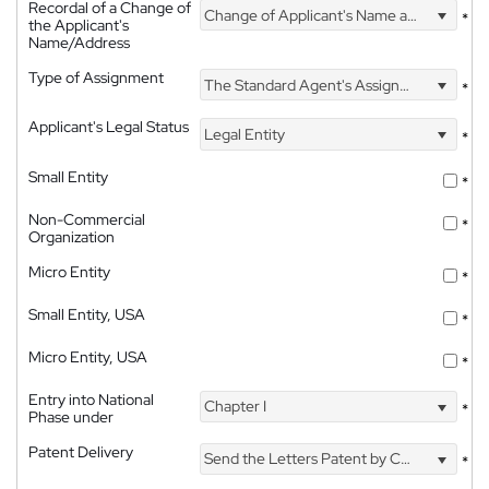
Recordal of a Change of
Change of Applicant's Name and Address
*
the Applicant's
Name/Address
Type of Assignment
The Standard Agent's Assignment
*
Applicant's Legal Status
Legal Entity
*
Small Entity
*
Non-Commercial
*
Organization
Micro Entity
*
Small Entity, USA
*
Micro Entity, USA
*
Entry into National
Chapter I
*
Phase under
Patent Delivery
Send the Letters Patent by Courier
*