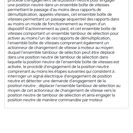
une position neutre dans un ensemble boîte de vitesses
permettant le passage d'au moins deux rapports de
démultiplication, appelés vitesses, cet ensemble boîte de
vitesses permettant un passage séquentiel des rapports dans
au moins un mode de fonctionnement au moyen d'un
dispositif d'actionnement au pied, et cet ensemble boîte de
vitesses comportant un ensemble tambour de sélection pour
activer au moins l'un de ces rapports de démultiplication,
l'ensemble boîte de vitesses comprenant également un
actionneur de changement de vitesse à moteur au moyen
duquel l'ensemble tambour de sélection peut être déplacé
dans une position neutre de tambour de sélection dans
laquelle la position neutre de l'ensemble boîte de vitesses est
activée, le procédé d'engagement de la position neutre
comprenant au moins les étapes suivantes qui consistent à :
interroger un signal électrique d'engagement de position
neutre et détecter une demande d'engagement de la
position neutre ; déplacer l'ensemble tambour de sélection au
moyen de cet actionneur de changement de vitesse vers la
position neutre de tambour de sélection et ainsi engager la
position neutre de manière commandée par moteur.