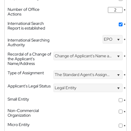
Number of Office
*
Actions
International Search
*
Report is established
EPO
International Searching
*
Authority
Recordal of a Change of
Change of Applicant's Name and Address
*
the Applicant's
Name/Address
Type of Assignment
The Standard Agent's Assignment
*
Applicant's Legal Status
Legal Entity
*
Small Entity
*
Non-Commercial
*
Organization
Micro Entity
*