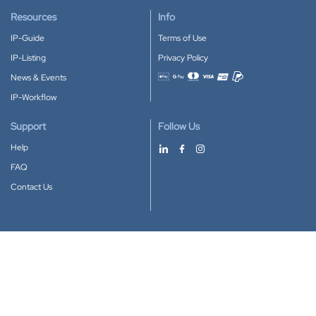
Resources
Info
IP-Guide
Terms of Use
IP-Listing
Privacy Policy
News & Events
Accepted payment methods
IP-Workflow
Support
Follow Us
Help
FAQ
Contact Us
Download our App
Google Play
Apple Store
IP-Coster © 2010-2026
All rights reserved.