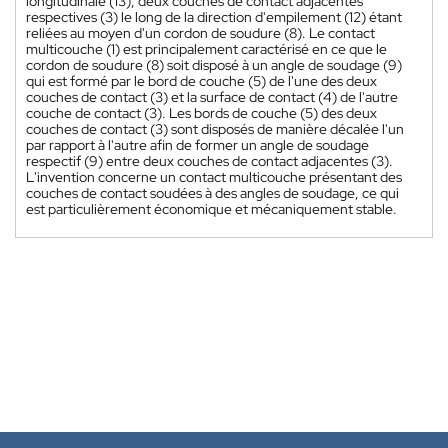
longitudinale (13), deux couches de contact adjacentes
respectives (3) le long de la direction d'empilement (12) étant
reliées au moyen d'un cordon de soudure (8). Le contact
multicouche (1) est principalement caractérisé en ce que le
cordon de soudure (8) soit disposé à un angle de soudage (9)
qui est formé par le bord de couche (5) de l'une des deux
couches de contact (3) et la surface de contact (4) de l'autre
couche de contact (3). Les bords de couche (5) des deux
couches de contact (3) sont disposés de manière décalée l'un
par rapport à l'autre afin de former un angle de soudage
respectif (9) entre deux couches de contact adjacentes (3).
L'invention concerne un contact multicouche présentant des
couches de contact soudées à des angles de soudage, ce qui
est particulièrement économique et mécaniquement stable.