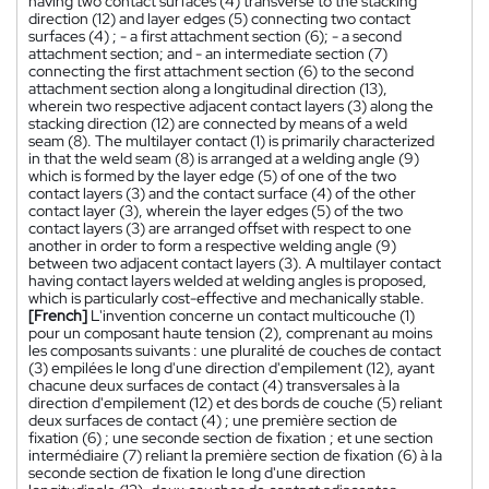
having two contact surfaces (4) transverse to the stacking
direction (12) and layer edges (5) connecting two contact
surfaces (4) ; - a first attachment section (6); - a second
attachment section; and - an intermediate section (7)
connecting the first attachment section (6) to the second
attachment section along a longitudinal direction (13),
wherein two respective adjacent contact layers (3) along the
stacking direction (12) are connected by means of a weld
seam (8). The multilayer contact (1) is primarily characterized
in that the weld seam (8) is arranged at a welding angle (9)
which is formed by the layer edge (5) of one of the two
contact layers (3) and the contact surface (4) of the other
contact layer (3), wherein the layer edges (5) of the two
contact layers (3) are arranged offset with respect to one
another in order to form a respective welding angle (9)
between two adjacent contact layers (3). A multilayer contact
having contact layers welded at welding angles is proposed,
which is particularly cost-effective and mechanically stable.
[French]
L'invention concerne un contact multicouche (1)
pour un composant haute tension (2), comprenant au moins
les composants suivants : une pluralité de couches de contact
(3) empilées le long d'une direction d'empilement (12), ayant
chacune deux surfaces de contact (4) transversales à la
direction d'empilement (12) et des bords de couche (5) reliant
deux surfaces de contact (4) ; une première section de
fixation (6) ; une seconde section de fixation ; et une section
intermédiaire (7) reliant la première section de fixation (6) à la
seconde section de fixation le long d'une direction