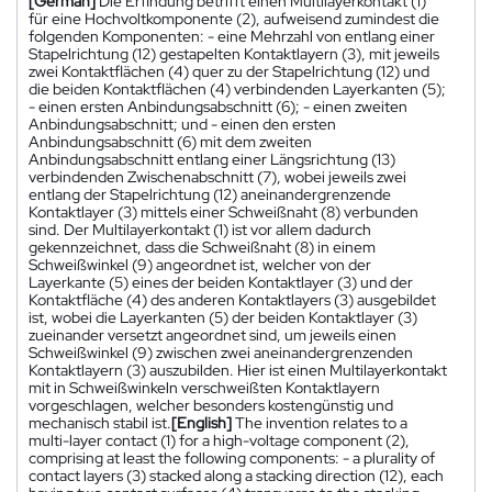
[German]
Die Erfindung betrifft einen Multilayerkontakt (1)
für eine Hochvoltkomponente (2), aufweisend zumindest die
folgenden Komponenten: - eine Mehrzahl von entlang einer
Stapelrichtung (12) gestapelten Kontaktlayern (3), mit jeweils
zwei Kontaktflächen (4) quer zu der Stapelrichtung (12) und
die beiden Kontaktflächen (4) verbindenden Layerkanten (5);
- einen ersten Anbindungsabschnitt (6); - einen zweiten
Anbindungsabschnitt; und - einen den ersten
Anbindungsabschnitt (6) mit dem zweiten
Anbindungsabschnitt entlang einer Längsrichtung (13)
verbindenden Zwischenabschnitt (7), wobei jeweils zwei
entlang der Stapelrichtung (12) aneinandergrenzende
Kontaktlayer (3) mittels einer Schweißnaht (8) verbunden
sind. Der Multilayerkontakt (1) ist vor allem dadurch
gekennzeichnet, dass die Schweißnaht (8) in einem
Schweißwinkel (9) angeordnet ist, welcher von der
Layerkante (5) eines der beiden Kontaktlayer (3) und der
Kontaktfläche (4) des anderen Kontaktlayers (3) ausgebildet
ist, wobei die Layerkanten (5) der beiden Kontaktlayer (3)
zueinander versetzt angeordnet sind, um jeweils einen
Schweißwinkel (9) zwischen zwei aneinandergrenzenden
Kontaktlayern (3) auszubilden. Hier ist einen Multilayerkontakt
mit in Schweißwinkeln verschweißten Kontaktlayern
vorgeschlagen, welcher besonders kostengünstig und
mechanisch stabil ist.
[English]
The invention relates to a
multi-layer contact (1) for a high-voltage component (2),
comprising at least the following components: - a plurality of
contact layers (3) stacked along a stacking direction (12), each