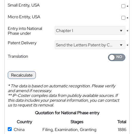
Small Entity, USA
*
Micro Entity, USA
*
Entry into National
Chapter I
*
Phase under
Patent Delivery
Send the Letters Patent by Courier
*
Translation
Recalculate
*
The data is based on automatic recognition. Please verify
and amend if necessary.
**
IP-Coster compiles data from publicly available sources. If
this data includes your personal information, you can contact
us to request its removal.
Quotation for National Phase entry
Country
Stages
Total
China
Filing, Examination, Granting
1886