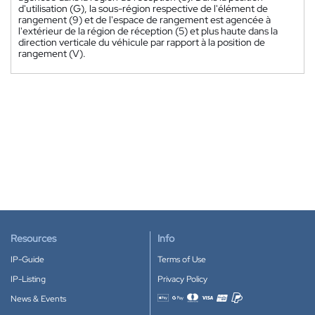
d'utilisation (G), la sous-région respective de l'élément de
rangement (9) et de l'espace de rangement est agencée à
l'extérieur de la région de réception (5) et plus haute dans la
direction verticale du véhicule par rapport à la position de
rangement (V).
Resources
Info
IP-Guide
Terms of Use
IP-Listing
Privacy Policy
News & Events
Accepted payment methods