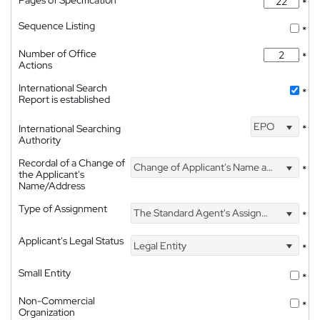
*
Sequence Listing
*
Number of Office
*
Actions
International Search
*
Report is established
EPO
International Searching
*
Authority
Recordal of a Change of
Change of Applicant's Name and Address
*
the Applicant's
Name/Address
Type of Assignment
The Standard Agent's Assignment
*
Applicant's Legal Status
Legal Entity
*
Small Entity
*
Non-Commercial
*
Organization