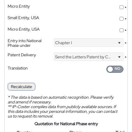
Micro Entity
*
Small Entity, USA
*
Micro Entity, USA
*
Entry into National
Chapter I
*
Phase under
Patent Delivery
Send the Letters Patent by Courier
*
Translation
Recalculate
*
The data is based on automatic recognition. Please verify
and amend if necessary.
**
IP-Coster compiles data from publicly available sources. If
this data includes your personal information, you can contact
us to request its removal.
Quotation for National Phase entry