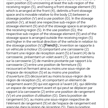
open position (O) uncovering at least the sub-region of the
receiving region (5), and having a front stowage element (9)
which is arranged at the front (4), delimits a front stowage
space and is movable relative to the body (2) between a
stowage position (V) and a use position (G). In the stowage
position (V), at least one respective sub-region of the
stowage element (9) and of the stowage space is arranged in
the receiving region (5). In the use position (G), the
respective sub-region of the stowage element (9) and of the
stowage space is arranged outside the receiving region (5)
and higher in the vertical direction of the vehicle in relation to
the stowage position (V).
[French]
L'invention se rapporte à
un véhicule à moteur (1) comportant une carrosserie (2)
formant une région de réception avant (5) à l'avant (4) de la
carrosserie, présentant un volet avant (7), qui est maintenu
sur la carrosserie (2) de manière pivotante par rapport à la
carrosserie (2) entre une position de fermeture (S)
recouvrant et fermant ainsi au moins une sous-région de
l'espace de réception (5) et au moins une position
d'ouverture (O) découvrant au moins la sous-région de la
région de réception (5), et comportant un élément de
rangement avant (9) qui est agencé à l'avant (4), qui délimite
un espace de rangement avant et qui peut se déplacer par
rapport à la carrosserie (2) entre une position de rangement
(V) et une position d'utilisation (G). Dans la position de
rangement (V), au moins une sous-région respective de
l'élément de rangement (9) et de l'espace de rangement est
agencée dans la région de réception (5). Dans la position