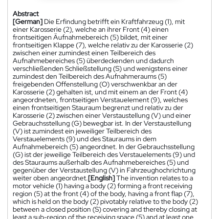
Abstract
[German]
Die Erfindung betrifft ein Kraftfahrzeug (1), mit
einer Karosserie (2), welche an ihrer Front (4) einen
frontseitigen Äufnahmebereich (5) bildet, mit einer
frontseitigen Klappe (7), welche relativ zu der Karosserie (2)
zwischen einer zumindest einen Teilbereich des
Aufnahmebereiches (5) überdeckenden und dadurch
verschließenden Schließstellung (S) und wenigstens einer
zumindest den Teilbereich des Aufnahmeraums (5)
freigebenden Offenstellung (O) verschwenkbar an der
Karosserie (2) gehalten ist, und mit einem an der Front (4)
angeordneten, frontseitigen Verstauelement (9), welches
einen frontseitigen Stauraum begrenzt und relativ zu der
Karosserie (2) zwischen einer Verstaustellung (V) und einer
Gebrauchsstellung (G) bewegbar ist. In der Verstaustellung
(V) ist zumindest ein jeweiliger Teilbereich des
Verstauelements (9) und des Stauraums in dem
Aufnahmebereich (5) angeordnet. In der Gebrauchsstellung
(G) ist der jeweilige Teilbereich des Verstauelements (9) und
des Stauraums außerhalb des Aufnahmebereiches (5) und
gegenüber der Verstaustellung (V) in Fahrzeughochrichtung
weiter oben angeordnet.
[English]
The invention relates to a
motor vehicle (1) having a body (2) forming a front receiving
region (5) at the front (4) of the body, having a front flap (7),
which is held on the body (2) pivotably relative to the body (2)
between a closed position (S) covering and thereby closing at
least a sub-region of the receiving space (5) and at least one