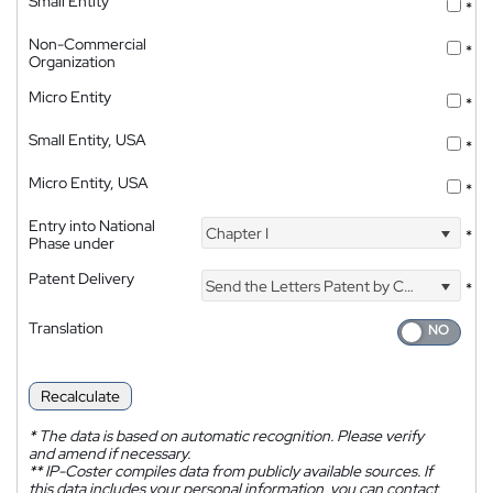
Small Entity
*
Non-Commercial
*
Organization
Micro Entity
*
Small Entity, USA
*
Micro Entity, USA
*
Entry into National
Chapter I
*
Phase under
Patent Delivery
Send the Letters Patent by Courier
*
Translation
Recalculate
*
The data is based on automatic recognition. Please verify
and amend if necessary.
**
IP-Coster compiles data from publicly available sources. If
this data includes your personal information, you can contact