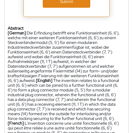
Submit
Abstract
[German]
Die Erfindung betrifft eine Funktionseinheit (6, 6'),
welche mit einer weiteren Funktionseinheit (6, 6') zu einem
Steckverbindermodul (5, 5') für einen modularen
Industriesteckverbinder zusammenfügbar ist, wobei die
Funktionseinheit (6, 6') einen Datensteckverbinder (7, 7')
aufweist und wobei die Funktionseinheit (6, 6') einen
Aufnahmekörper (11, 1 T) aufweist, in welcher der
Datensteckverbinder (7, 7') aufgenommen ist und welcher
außenseitig angeformte Fixiermittel (14) zur form- und/oder
kraftschlüssigen Fixierung mit der weiteren Funktionseinheit
(6, 6') aufweist.
[English]
The invention relates to a functional
unit (6, 6') which can be joined to a further functional unit (6,
6') to form a plug connector module (5, 5') for a modular
industrial plug connector, wherein the functional unit (6, 6')
has a data plug connector (7, 7') and wherein the functional
unit (6, 6') has a receiving element (11, 1 T) in which the data
plug connector (7, 7') is received and which has securing
means (14) formed on the outside for interlocking and/or
force-locking securing to the further functional unit (6, 6').
[French]
L'invention concerne une unité fonctionnelle (6, 6')
qui peut être reliée à une autre unité fonctionnelle (6, 6')
pour former un module (5, 5’) de connecteur mâle pour un