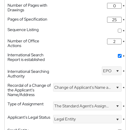
Number of Pages with
*
Drawings
Pages of Specification
*
Sequence Listing
*
Number of Office
*
Actions
International Search
*
Report is established
EPO
International Searching
*
Authority
Recordal of a Change of
Change of Applicant's Name and Address
*
the Applicant's
Name/Address
Type of Assignment
The Standard Agent's Assignment
*
Applicant's Legal Status
Legal Entity
*