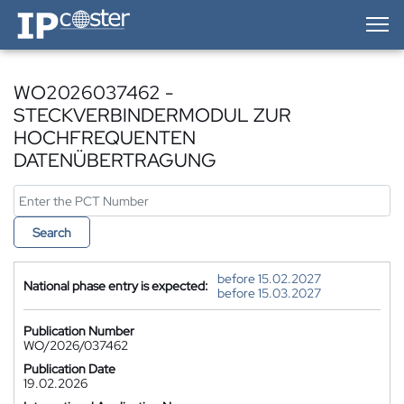
IP-Coster — Home
WO2026037462 -
STECKVERBINDERMODUL ZUR
HOCHFREQUENTEN
DATENÜBERTRAGUNG
Search
before 15.02.2027
National phase entry is expected:
before 15.03.2027
Publication Number
WO/2026/037462
Publication Date
19.02.2026