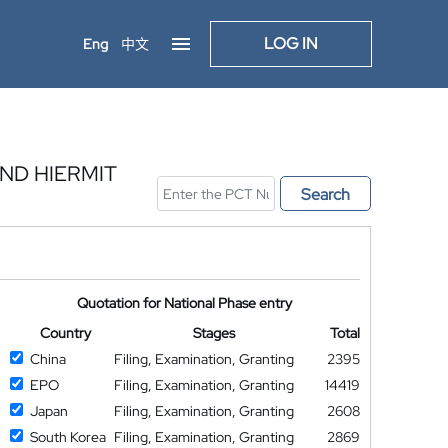
LOG IN
Eng
中文
ND HIERMIT
Search
Quotation for National Phase entry
Country
Stages
Total
China
Filing, Examination, Granting
2395
EPO
Filing, Examination, Granting
14419
Japan
Filing, Examination, Granting
2608
South Korea
Filing, Examination, Granting
2869