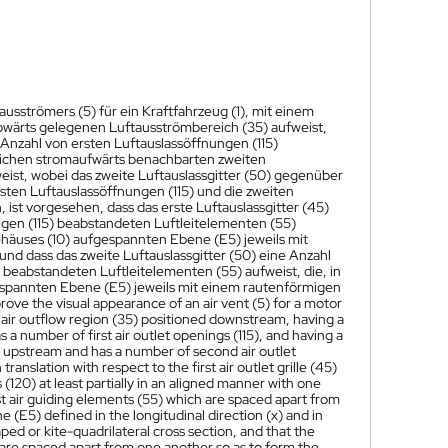
sströmers (5) für ein Kraftfahrzeug (1), mit einem
bwärts gelegenen Luftausströmbereich (35) aufweist,
Anzahl von ersten Luftauslassöffnungen (115)
lichen stromaufwärts benachbarten zweiten
weist, wobei das zweite Luftauslassgitter (50) gegenüber
rsten Luftauslassöffnungen (115) und die zweiten
ist vorgesehen, dass das erste Luftauslassgitter (45)
ngen (115) beabstandeten Luftleitelementen (55)
 Gehäuses (10) aufgespannten Ebene (E5) jeweils mit
d dass das zweite Luftauslassgitter (50) eine Anzahl
beabstandeten Luftleitelementen (55) aufweist, die, in
fgespannten Ebene (E5) jeweils mit einem rautenförmigen
prove the visual appearance of an air vent (5) for a motor
n air outflow region (35) positioned downstream, having a
as a number of first air outlet openings (115), and having a
ent upstream and has a number of second air outlet
ranslation with respect to the first air outlet grille (45)
s (120) at least partially in an aligned manner with one
irst air guiding elements (55) which are spaced apart from
ne (E5) defined in the longitudinal direction (x) and in
ed or kite-quadrilateral cross section, and that the
 are spaced apart from one another so as to form the