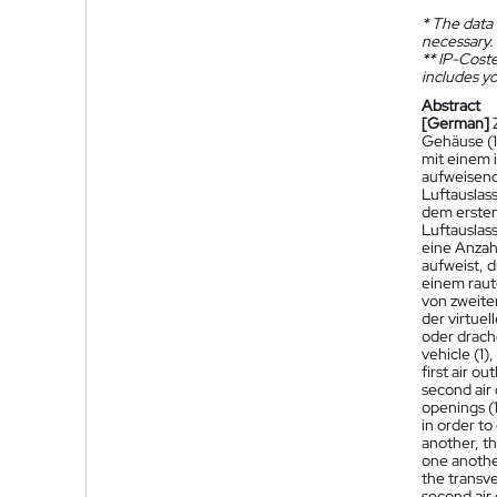
*
The data 
necessary.
**
IP-Coster
includes yo
Abstract
[German]
Gehäuse (1
mit einem 
aufweisend
Luftauslas
dem ersten 
Luftauslas
eine Anzah
aufweist, d
einem raut
von zweite
der virtue
oder drach
vehicle (1)
first air o
second air 
openings (1
in order to
another, th
one another
the transve
second air 