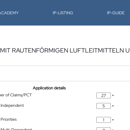
-ACADEMY
IP-LISTING
IP-GUIDE
MIT RAUTENFÖRMIGEN LUFTLEITMITTELN U
Application details
ber of Claims/PCT
*
 Independent
*
Priorities
*
 Multi-Dependent