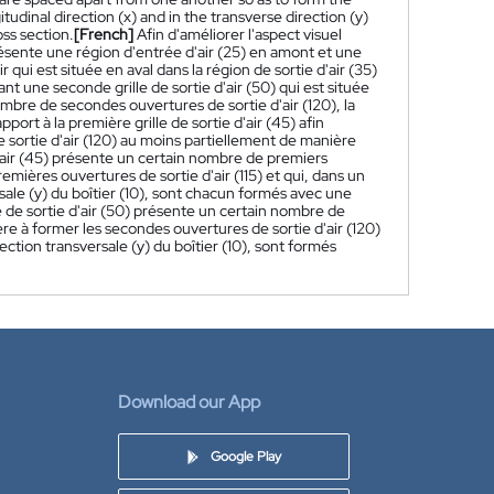
tudinal direction (x) and in the transverse direction (y)
ss section.
[French]
Afin d'améliorer l'aspect visuel
résente une région d'entrée d'air (25) en amont et une
r qui est située en aval dans la région de sortie d'air (35)
t une seconde grille de sortie d'air (50) qui est située
ombre de secondes ouvertures de sortie d'air (120), la
port à la première grille de sortie d'air (45) afin
e sortie d'air (120) au moins partiellement de manière
 d'air (45) présente un certain nombre de premiers
mières ouvertures de sortie d'air (115) et qui, dans un
ersale (y) du boîtier (10), sont chacun formés avec une
e de sortie d'air (50) présente un certain nombre de
re à former les secondes ouvertures de sortie d'air (120)
irection transversale (y) du boîtier (10), sont formés
Download our App
Google Play