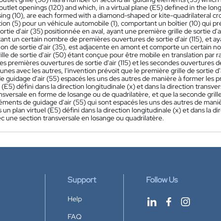
outlet openings (120) and which, in a virtual plane (E5) defined in the longi
ing (10), are each formed with a diamond-shaped or kite-quadrilateral cro
ion (5) pour un véhicule automobile (1), comportant un boîtier (10) qui p
ortie d'air (35) positionnée en aval, ayant une première grille de sortie d'ai
nt un certain nombre de premières ouvertures de sortie d'air (115), et ayan
ion de sortie d'air (35), est adjacente en amont et comporte un certain n
lle de sortie d'air (50) étant conçue pour être mobile en translation par rap
les premières ouvertures de sortie d'air (115) et les secondes ouvertures d
 unes avec les autres, l'invention prévoit que le première grille de sortie
 guidage d'air (55) espacés les uns des autres de manière à former les pre
l (E5) défini dans la direction longitudinale (x) et dans la direction transv
nsversale en forme de losange ou de quadrilatère, et que la seconde grill
ments de guidage d'air (55) qui sont espacés les uns des autres de maniè
s un plan virtuel (E5) défini dans la direction longitudinale (x) et dans la d
c une section transversale en losange ou quadrilatère.
Support
Follow Us
Help
FAQ