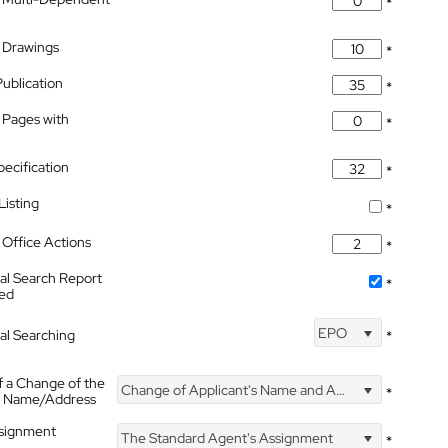
*
 Drawings
*
Publication
*
 Pages with
*
pecification
*
isting
*
Office Actions
*
nal Search Report
*
hed
EPO
nal Searching
*
f a Change of the
Change of Applicant's Name and Address
*
's Name/Address
ssignment
The Standard Agent's Assignment
*