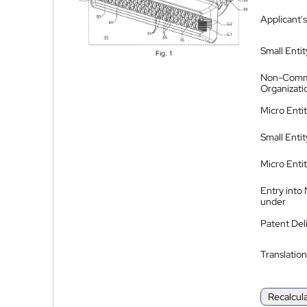
Applicant's
Small Entit
Non-Comm
Organizati
Micro Enti
Small Enti
Micro Enti
Entry into
under
Patent Del
Translation
Recalcul