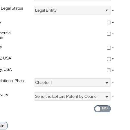
 Legal Status
Legal Entity
*
y
*
ercial
*
on
ty
*
ty, USA
*
ty, USA
*
 National Phase
Chapter I
*
ivery
Send the Letters Patent by Courier
*
ate