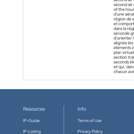
second air 
of the hous
d'une aérat
région de s
et comporta
dans la rég
seconde gri
d'orienter 
alignée les
éléments de
plan virtue
section tra
seconds élé
et qui, dan
chacun ave
Resources
Info
IP-Guide
Terms of Use
IP-Listing
Privacy Policy