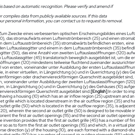
is based on automatic recognition. Please verify and amend if
 compiles data from publicly available sources. If this data
ur personal information, you can contact us to request its removal.
Zum Zwecke eines verbesserten optischen Erscheinungsbildes eines Luftau
0), das stromaufwärts einen Lufteinströmbereich (25) und einen stroma
in dem Luftausströmbereich (35) stromabwärts befindlichen ersten, eine 
en Luftauslassgitter und einem in dem Luftausströmbereich (35) befind
sgitter (50), das eine Anzahl von zweiten Luftauslassöffnungen (120) auf
Luftauslassgitter (45) translatorisch beweglich ausgebildet ist, um die e
söffnungen (120) mindestens teilweise fluchtend zueinander auszurichten, 
l von ersten, voneinander unter Ausbildung der ersten Luftauslassöffnu
ie, in einer virtuellen, in Längsrichtung (x) und in Querrichtung (y) des
enförmigen oder drachenviereckförmigen Querschnitt ausgebildet sind, un
n, voneinander unter Ausbildung der zweiten Luftauslassöffnungen (120) 
llen, in Längsrichtung (x) und in Querrichtung (y) des Gehäuses (10) au
enviereckförmigen Querschnitt ausgebildet sind.
[English]
In order to im
, having a housing (10) which has an air inflow region (25) upstream and a
utlet grille which is located downstream in the air outflow region (35) and h
outlet grille (50) which is located in the air outflow region (35), is adjac
20), wherein the second air outlet grille (50) is designed to be movable in t
 orient the first air outlet openings (115) and the second air outlet opening
e invention provides that the first air outlet grille (45) has a number of f
 so as to form the first air outlet openings (115) and which, in a virtual pla
rse direction (y) of the housing (10), are each formed with a diamond-shap
outlet grille (50) has a number of second air guiding elements (55) which