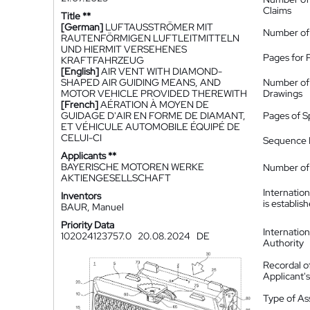
Claims
Title **
[German]
LUFTAUSSTRÖMER MIT
Number of
RAUTENFÖRMIGEN LUFTLEITMITTELN
UND HIERMIT VERSEHENES
Pages for 
KRAFTFAHRZEUG
[English]
AIR VENT WITH DIAMOND-
SHAPED AIR GUIDING MEANS, AND
Number of
MOTOR VEHICLE PROVIDED THEREWITH
Drawings
[French]
AÉRATION À MOYEN DE
GUIDAGE D'AIR EN FORME DE DIAMANT,
Pages of S
ET VÉHICULE AUTOMOBILE ÉQUIPÉ DE
CELUI-CI
Sequence L
Applicants **
BAYERISCHE MOTOREN WERKE
Number of 
AKTIENGESELLSCHAFT
Internatio
Inventors
is establis
BAUR, Manuel
Priority Data
Internatio
102024123757.0
20.08.2024
DE
Authority
Recordal o
Applicant
Type of A