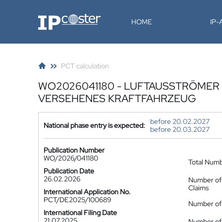
IP-Coster
HOME
IP
PCT calculation
WO2026041180 - LUFTAUSSTRÖMER 
VERSEHENES KRAFTFAHRZEUG
before 20.02.2027
National phase entry is expected:
before 20.03.2027
Publication Number
WO/2026/041180
Total Num
Publication Date
26.02.2026
Number of
Claims
International Application No.
PCT/DE2025/100689
Number of 
International Filing Date
21.07.2025
Number of