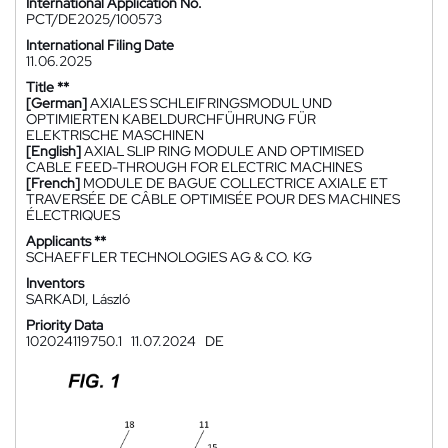
International Application No.
PCT/DE2025/100573
International Filing Date
11.06.2025
Title **
[German]
AXIALES SCHLEIFRINGSMODUL UND
OPTIMIERTEN KABELDURCHFÜHRUNG FÜR
ELEKTRISCHE MASCHINEN
[English]
AXIAL SLIP RING MODULE AND OPTIMISED
CABLE FEED-THROUGH FOR ELECTRIC MACHINES
[French]
MODULE DE BAGUE COLLECTRICE AXIALE ET
TRAVERSÉE DE CÂBLE OPTIMISÉE POUR DES MACHINES
ÉLECTRIQUES
Applicants **
SCHAEFFLER TECHNOLOGIES AG & CO. KG
Inventors
SARKADI, László
Priority Data
102024119750.1
11.07.2024
DE