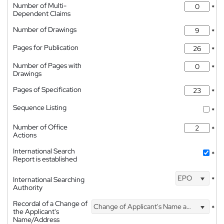
Number of Multi-
*
Dependent Claims
Number of Drawings
*
Pages for Publication
*
Number of Pages with
*
Drawings
Pages of Specification
*
Sequence Listing
*
Number of Office
*
Actions
International Search
*
Report is established
EPO
International Searching
*
Authority
Recordal of a Change of
Change of Applicant's Name and Address
*
the Applicant's
Name/Address