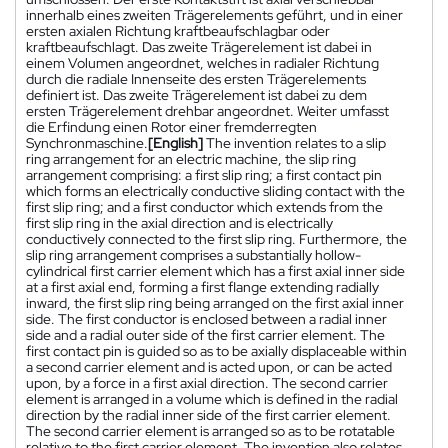
innerhalb eines zweiten Trägerelements geführt, und in einer
ersten axialen Richtung kraftbeaufschlagbar oder
kraftbeaufschlagt. Das zweite Trägerelement ist dabei in
einem Volumen angeordnet, welches in radialer Richtung
durch die radiale Innenseite des ersten Trägerelements
definiert ist. Das zweite Trägerelement ist dabei zu dem
ersten Trägerelement drehbar angeordnet. Weiter umfasst
die Erfindung einen Rotor einer fremderregten
Synchronmaschine.
[English]
The invention relates to a slip
ring arrangement for an electric machine, the slip ring
arrangement comprising: a first slip ring; a first contact pin
which forms an electrically conductive sliding contact with the
first slip ring; and a first conductor which extends from the
first slip ring in the axial direction and is electrically
conductively connected to the first slip ring. Furthermore, the
slip ring arrangement comprises a substantially hollow-
cylindrical first carrier element which has a first axial inner side
at a first axial end, forming a first flange extending radially
inward, the first slip ring being arranged on the first axial inner
side. The first conductor is enclosed between a radial inner
side and a radial outer side of the first carrier element. The
first contact pin is guided so as to be axially displaceable within
a second carrier element and is acted upon, or can be acted
upon, by a force in a first axial direction. The second carrier
element is arranged in a volume which is defined in the radial
direction by the radial inner side of the first carrier element.
The second carrier element is arranged so as to be rotatable
relative to the first carrier element. The invention also relates