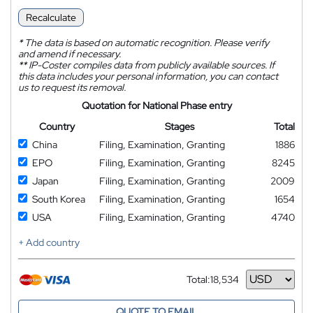
Recalculate
*
The data is based on automatic recognition. Please verify
and amend if necessary.
**
IP-Coster compiles data from publicly available sources. If
this data includes your personal information, you can contact
us to request its removal.
Quotation for National Phase entry
Country
Stages
Total
China
Filing, Examination, Granting
1886
EPO
Filing, Examination, Granting
8245
Japan
Filing, Examination, Granting
2009
South Korea
Filing, Examination, Granting
1654
USA
Filing, Examination, Granting
4740
+ Add country
Total:
18,534
Currency
QUOTE TO EMAIL