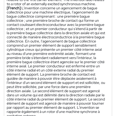
to a rotor of an externally excited synchronous machine.
[French]
L'invention concerne un agencement de bague
collectrice pour une machine électrique, l'agencement de
bague collectrice comprenant : une première bague
collectrice ; une première broche de contact qui forme un
contact coulissant électroconducteur avec la première bague
collectrice ; et un premier conducteur qui s'étend à partir de
la première bague collectrice dans la direction axiale et qui est
connecté de manière électroconductrice à la première bague
collectrice. En outre, l'agencement de bague collectrice
comprend un premier élément de support sensiblement
cylindrique creux qui présente un premier côté interne axial
au niveau d'une première extrémité axiale, formant une
première bride s'étendant radialement vers l'intérieur, la
première bague collectrice étant agencée sur le premier côté
interne axial. Le premier conducteur est enfermé entre un
côté interne radial et un côté externe radial du premier
élément de support. La première broche de contact est
guidée de manière à pouvoir être déplacée axialement à
l'intérieur d'un second élément de support et est sollicitée, ou
peut être sollicitée, par une force dans une première
direction axiale. Le second élément de support est agencé
dans un volume qui est délimité dans la direction radiale par le
côté interne radial du premier élément de support. Le second
élément de support est agencé de manière à pouvoir tourner
par rapport au premier élément de support. L'invention se
rapporte également à un rotor d'une machine synchrone à
excitation externe.