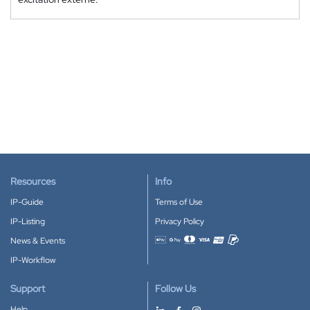
Resources
Info
IP-Guide
Terms of Use
IP-Listing
Privacy Policy
News & Events
Accepted payment methods
IP-Workflow
Support
Follow Us
Help