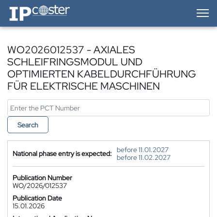
IP-Coster — Home
WO2026012537 - AXIALES
SCHLEIFRINGSMODUL UND
OPTIMIERTEN KABELDURCHFÜHRUNG
FÜR ELEKTRISCHE MASCHINEN
Search
before 11.01.2027
National phase entry is expected:
before 11.02.2027
Publication Number
WO/2026/012537
Publication Date
15.01.2026