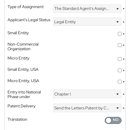
Type of Assignment
The Standard Agent's Assignment
*
Applicant's Legal Status
Legal Entity
*
Small Entity
*
Non-Commercial
*
Organization
Micro Entity
*
Small Entity, USA
*
Micro Entity, USA
*
Entry into National
Chapter I
*
Phase under
Patent Delivery
Send the Letters Patent by Courier
*
Translation