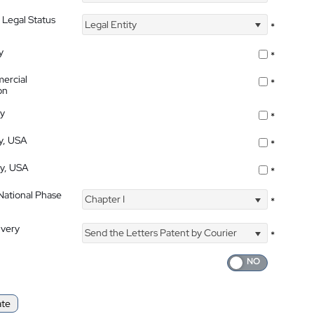
 Legal Status
Legal Entity
*
y
*
ercial
*
on
ty
*
ty, USA
*
ty, USA
*
 National Phase
Chapter I
*
ivery
Send the Letters Patent by Courier
*
ate