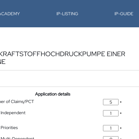
-ACADEMY
IP-LISTING
IP-GUIDE
E KRAFTSTOFFHOCHDRUCKPUMPE EINER
NE
Application details
ber of Claims/PCT
*
 Independent
*
Priorities
*
 Multi-Dependent