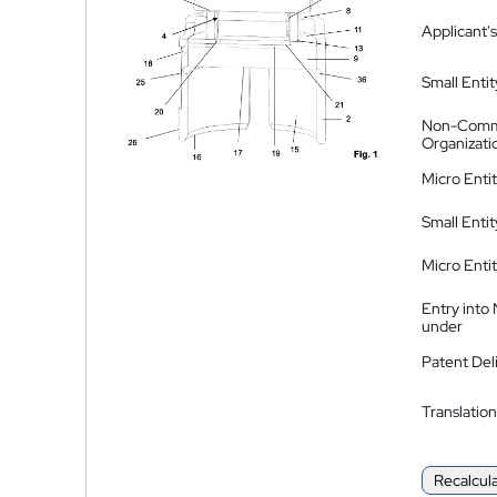
Applicant's
Small Entit
Non-Comm
Organizati
Micro Enti
Small Enti
Micro Enti
Entry into
under
Patent Del
Translation
Recalcul