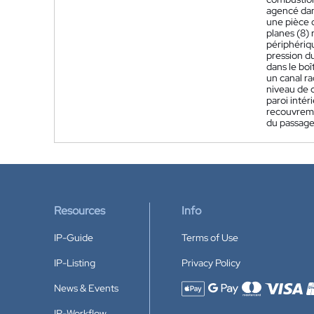
agencé dans
une pièce d
planes (8) 
périphériqu
pression du
dans le boî
un canal ra
niveau de c
paroi intér
recouvreme
du passage
Resources
Info
IP-Guide
Terms of Use
IP-Listing
Privacy Policy
News & Events
Accepted payment methods
IP-Workflow