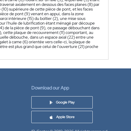
 traversé axialement en dessous des faces planes (8) par
(10) supérieure de cette pièce de pont, et les faces
 pièce de pont (9) venant en appui, dans la zone
roi intérieure (15) du boîtier (2), une mise sous
 pour l'huile de lubrification étant ménagé par découpe
(14) de la pièce de pont (9), ce passage débouchant dans
11), cette plaque de recouvrement (11) comportant, au
aquelle débouche, dans un espace axial (22) entre une
galet à came (6) orientée vers celle-ci, la plaque de
re est plus grand que celui de l'ouverture (21) proche
Download our App
Google Play
Apple Store