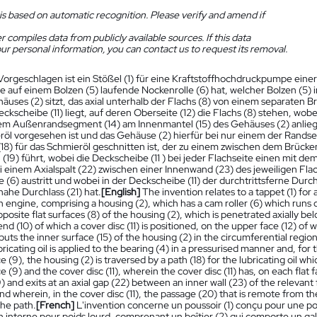
is based on automatic recognition. Please verify and amend if
 compiles data from publicly available sources. If this data
ur personal information, you can contact us to request its removal.
Vorgeschlagen ist ein Stößel (1) für eine Kraftstoffhochdruckpumpe ei
ine auf einem Bolzen (5) laufende Nockenrolle (6) hat, welcher Bolzen (
äuses (2) sitzt, das axial unterhalb der Flachs (8) von einem separaten B
eckscheibe (11) liegt, auf deren Oberseite (12) die Flachs (8) stehen, w
nem Außenrandsegment (14) am Innenmantel (15) des Gehäuses (2) anlie
röl vorgesehen ist und das Gehäuse (2) hierfür bei nur einem der Rands
 (18) für das Schmieröl geschnitten ist, der zu einem zwischen dem Brücke
 (19) führt, wobei die Deckscheibe (11 ) bei jeder Flachseite einen mit de
i einem Axialspalt (22) zwischen einer Innenwand (23) des jeweiligen Fla
e (6) austritt und wobei in der Deckscheibe (11) der durchtrittsferne Dur
nahe Durchlass (21) hat.
[English]
The invention relates to a tappet (1) fo
engine, comprising a housing (2), which has a cam roller (6) which runs on 
posite flat surfaces (8) of the housing (2), which is penetrated axially bel
nd (10) of which a cover disc (11) is positioned, on the upper face (12) of 
buts the inner surface (15) of the housing (2) in the circumferential regio
ricating oil is applied to the bearing (4) in a pressurised manner and, for
e (9), the housing (2) is traversed by a path (18) for the lubricating oil w
e (9) and the cover disc (11), wherein the cover disc (11) has, on each flat 
) and exits at an axial gap (22) between an inner wall (23) of the relevant
 and wherein, in the cover disc (11), the passage (20) that is remote from 
the path.
[French]
L'invention concerne un poussoir (1) conçu pour une p
interne pour poids lourd, comprenant un boîtier (2) qui comporte un galet