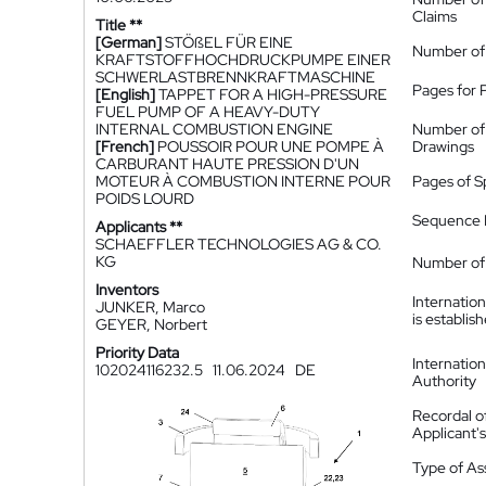
Claims
Title **
[German]
STÖßEL FÜR EINE
Number of
KRAFTSTOFFHOCHDRUCKPUMPE EINER
SCHWERLASTBRENNKRAFTMASCHINE
Pages for 
[English]
TAPPET FOR A HIGH-PRESSURE
FUEL PUMP OF A HEAVY-DUTY
INTERNAL COMBUSTION ENGINE
Number of
[French]
POUSSOIR POUR UNE POMPE À
Drawings
CARBURANT HAUTE PRESSION D'UN
MOTEUR À COMBUSTION INTERNE POUR
Pages of S
POIDS LOURD
Sequence L
Applicants **
SCHAEFFLER TECHNOLOGIES AG & CO.
KG
Number of 
Inventors
Internatio
JUNKER, Marco
is establis
GEYER, Norbert
Priority Data
Internatio
102024116232.5
11.06.2024
DE
Authority
Recordal o
Applicant
Type of A