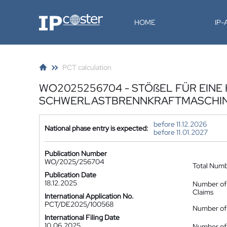
IP-Coster
HOME
IP
PCT calculation
WO2025256704 - STÖßEL FÜR EIN
SCHWERLASTBRENNKRAFTMASCHI
before 11.12.2026
National phase entry is expected:
before 11.01.2027
Publication Number
WO/2025/256704
Total Num
Publication Date
18.12.2025
Number of
Claims
International Application No.
PCT/DE2025/100568
Number of 
International Filing Date
10.06.2025
Number of