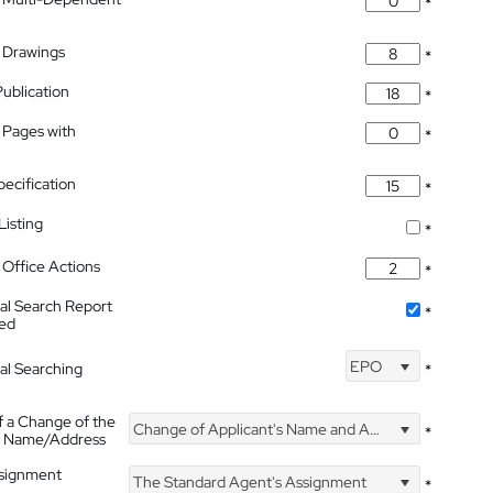
*
 Drawings
*
Publication
*
 Pages with
*
pecification
*
isting
*
Office Actions
*
nal Search Report
*
hed
EPO
nal Searching
*
f a Change of the
Change of Applicant's Name and Address
*
's Name/Address
ssignment
The Standard Agent's Assignment
*