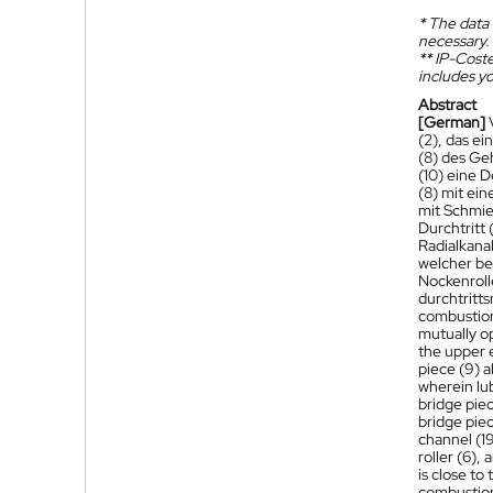
*
The data 
necessary.
**
IP-Coster
includes yo
Abstract
[German]
(2), das e
(8) des Geh
(10) eine D
(8) mit ei
mit Schmie
Durchtritt
Radialkanal
welcher be
Nockenroll
durchtritts
combustion 
mutually op
the upper e
piece (9) a
wherein lub
bridge piec
bridge piec
channel (19
roller (6),
is close to 
combustion 