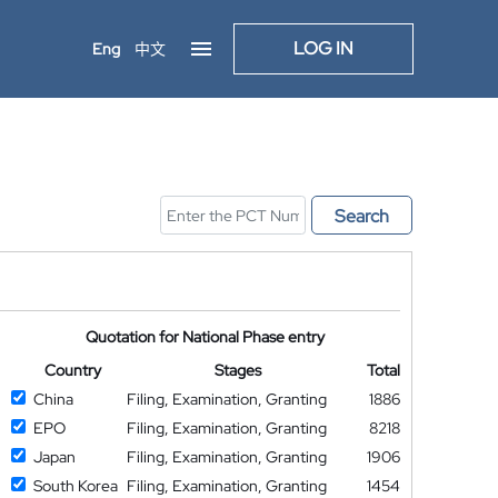
LOG IN
Eng
中文
Search
Quotation for National Phase entry
Country
Stages
Total
China
Filing, Examination, Granting
1886
EPO
Filing, Examination, Granting
8218
Japan
Filing, Examination, Granting
1906
South Korea
Filing, Examination, Granting
1454