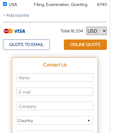
USA
Filing, Examination, Granting
4740
+ Add country
Total:
18,204
Currency
QUOTE TO EMAIL
ONLINE QUOTE
Contact Us
Country