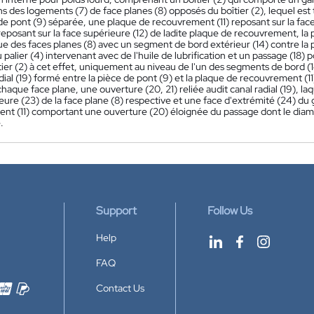
 des logements (7) de face planes (8) opposés du boîtier (2), lequel est
e pont (9) séparée, une plaque de recouvrement (11) reposant sur la face 
reposant sur la face supérieure (12) de ladite plaque de recouvrement, la
e des faces planes (8) avec un segment de bord extérieur (14) contre la pa
 palier (4) intervenant avec de l'huile de lubrification et un passage (18)
tier (2) à cet effet, uniquement au niveau de l'un des segments de bord 
dial (19) formé entre la pièce de pont (9) et la plaque de recouvrement (
haque face plane, une ouverture (20, 21) reliée audit canal radial (19), l
ieure (23) de la face plane (8) respective et une face d'extrémité (24) du 
nt (11) comportant une ouverture (20) éloignée du passage dont le diamèt
.
Support
Follow Us
Help
FAQ
Contact Us