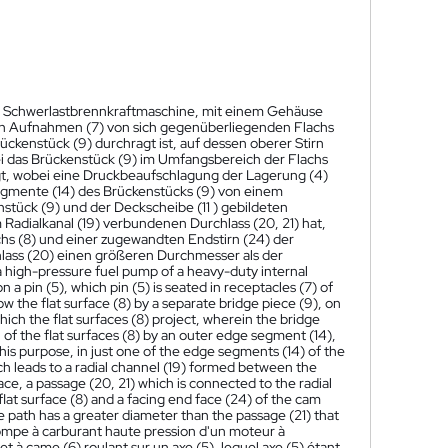
ner Schwerlastbrennkraftmaschine, mit einem Gehäuse
5) in Aufnahmen (7) von sich gegenüberliegenden Flachs
rückenstück (9) durchragt ist, auf dessen oberer Stirn
obei das Brückenstück (9) im Umfangsbereich der Flachs
gt, wobei eine Druckbeaufschlagung der Lagerung (4)
egmente (14) des Brückenstücks (9) von einem
nstück (9) und der Deckscheibe (11 ) gebildeten
m Radialkanal (19) verbundenen Durchlass (20, 21) hat,
chs (8) und einer zugewandten Endstirn (24) der
chlass (20) einen größeren Durchmesser als der
r a high-pressure fuel pump of a heavy-duty internal
a pin (5), which pin (5) is seated in receptacles (7) of
ow the flat surface (8) by a separate bridge piece (9), on
which the flat surfaces (8) project, wherein the bridge
n of the flat surfaces (8) by an outer edge segment (14),
 this purpose, in just one of the edge segments (14) of the
hich leads to a radial channel (19) formed between the
face, a passage (20, 21) which is connected to the radial
 flat surface (8) and a facing end face (24) of the cam
the path has a greater diameter than the passage (21) that
ompe à carburant haute pression d'un moteur à
 à came (6) roulant sur un axe (5), lequel axe (5) étant