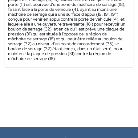
porte (11) est pourvue d'une zone de mâchoire de serrage (18),
faisant face à la porte de véhicule (4), ayant au moins une
mâchoire de serrage qui a une surface d'appui (19, 19', 19'')
conçue pour venir en appui contre la porte de véhicule (4), et
laquelle aile a une ouverture traversante (18') pour recevoir un
boulon de serrage (32), et en ce qu'il est prévu une plaque de
pression (31) qui est située à l'opposé de la région de
mâchoire de serrage (18) et qui peut être reliée au boulon de
serrage (32) au niveau d'un point de raccordement (35), le
boulon de serrage (32) étant conçu, dans un état serré, pour
maintenir la plaque de pression (31) contre la région de
mâchoire de serrage (18).