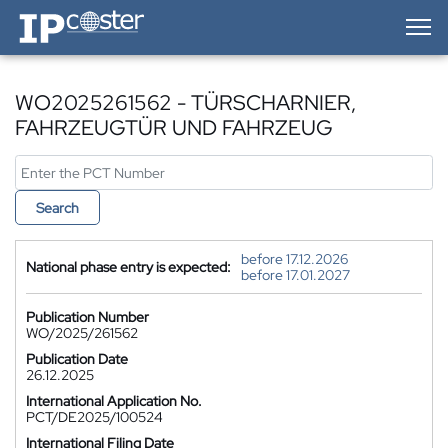
IP-Coster — Home
WO2025261562 - TÜRSCHARNIER,
FAHRZEUGTÜR UND FAHRZEUG
Search
before 17.12.2026
National phase entry is expected:
before 17.01.2027
Publication Number
WO/2025/261562
Publication Date
26.12.2025
International Application No.
PCT/DE2025/100524
International Filing Date