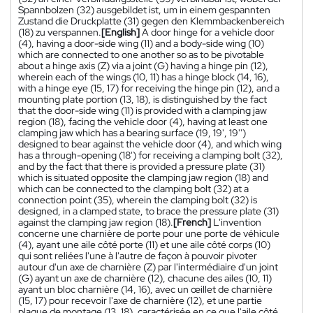
Spannbolzen (32) ausgebildet ist, um in einem gespannten
Zustand die Druckplatte (31) gegen den Klemmbackenbereich
(18) zu verspannen.
[English]
A door hinge for a vehicle door
(4), having a door-side wing (11) and a body-side wing (10)
which are connected to one another so as to be pivotable
about a hinge axis (Z) via a joint (G) having a hinge pin (12),
wherein each of the wings (10, 11) has a hinge block (14, 16),
with a hinge eye (15, 17) for receiving the hinge pin (12), and a
mounting plate portion (13, 18), is distinguished by the fact
that the door-side wing (11) is provided with a clamping jaw
region (18), facing the vehicle door (4), having at least one
clamping jaw which has a bearing surface (19, 19', 19'')
designed to bear against the vehicle door (4), and which wing
has a through-opening (18') for receiving a clamping bolt (32),
and by the fact that there is provided a pressure plate (31)
which is situated opposite the clamping jaw region (18) and
which can be connected to the clamping bolt (32) at a
connection point (35), wherein the clamping bolt (32) is
designed, in a clamped state, to brace the pressure plate (31)
against the clamping jaw region (18).
[French]
L'invention
concerne une charnière de porte pour une porte de véhicule
(4), ayant une aile côté porte (11) et une aile côté corps (10)
qui sont reliées l'une à l'autre de façon à pouvoir pivoter
autour d'un axe de charnière (Z) par l'intermédiaire d'un joint
(G) ayant un axe de charnière (12), chacune des ailes (10, 11)
ayant un bloc charnière (14, 16), avec un œillet de charnière
(15, 17) pour recevoir l'axe de charnière (12), et une partie
plaque de montage (13, 18), caractérisée en ce que l'aile côté