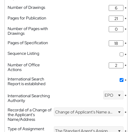
Number of Drawings
*
Pages for Publication
*
Number of Pages with
*
Drawings
Pages of Specification
*
Sequence Listing
*
Number of Office
*
Actions
International Search
*
Report is established
EPO
International Searching
*
Authority
Recordal of a Change of
Change of Applicant's Name and Address
*
the Applicant's
Name/Address
Type of Assignment
The Standard Agent's Assignment
*