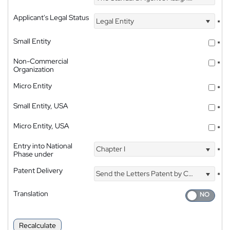
Applicant's Legal Status
Legal Entity
*
Small Entity
*
Non-Commercial
*
Organization
Micro Entity
*
Small Entity, USA
*
Micro Entity, USA
*
Entry into National
Chapter I
*
Phase under
Patent Delivery
Send the Letters Patent by Courier
*
Translation
Recalculate