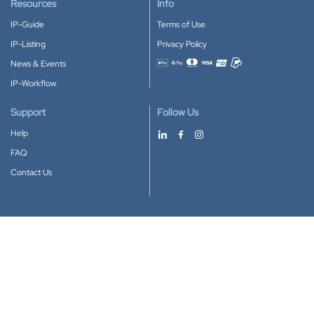
Resources
Info
IP-Guide
Terms of Use
IP-Listing
Privacy Policy
News & Events
Accepted payment methods
IP-Workflow
Support
Follow Us
Help
FAQ
Contact Us
Download our App
Google Play
Apple Store
IP-Coster © 2010-2026
All rights reserved.