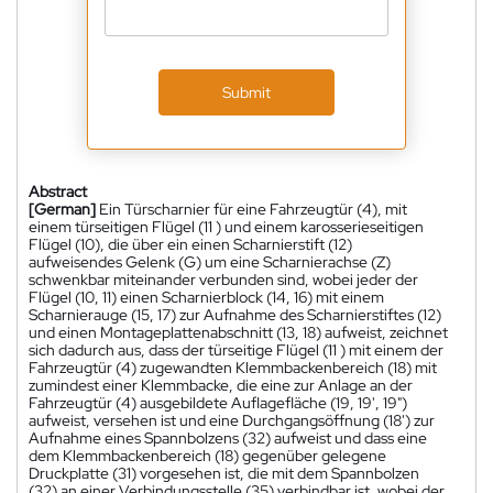
Submit
Abstract
[German]
Ein Türscharnier für eine Fahrzeugtür (4), mit
einem türseitigen Flügel (11 ) und einem karosserieseitigen
Flügel (10), die über ein einen Scharnierstift (12)
aufweisendes Gelenk (G) um eine Scharnierachse (Z)
schwenkbar miteinander verbunden sind, wobei jeder der
Flügel (10, 11) einen Scharnierblock (14, 16) mit einem
Scharnierauge (15, 17) zur Aufnahme des Scharnierstiftes (12)
und einen Montageplattenabschnitt (13, 18) aufweist, zeichnet
sich dadurch aus, dass der türseitige Flügel (11 ) mit einem der
Fahrzeugtür (4) zugewandten Klemmbackenbereich (18) mit
zumindest einer Klemmbacke, die eine zur Anlage an der
Fahrzeugtür (4) ausgebildete Auflagefläche (19, 19', 19")
aufweist, versehen ist und eine Durchgangsöffnung (18') zur
Aufnahme eines Spannbolzens (32) aufweist und dass eine
dem Klemmbackenbereich (18) gegenüber gelegene
Druckplatte (31) vorgesehen ist, die mit dem Spannbolzen
(32) an einer Verbindungsstelle (35) verbindbar ist, wobei der