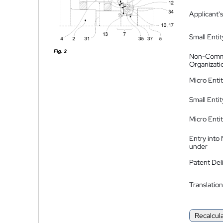
Applicant's
Small Entit
Non-Comm
Organizati
Micro Enti
Small Enti
Micro Enti
Entry into
under
Patent Del
Translation
Recalcul