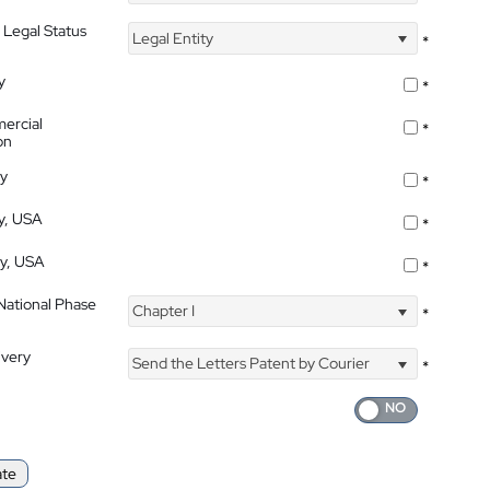
 Legal Status
Legal Entity
*
y
*
ercial
*
on
ty
*
ty, USA
*
ty, USA
*
 National Phase
Chapter I
*
ivery
Send the Letters Patent by Courier
*
ate