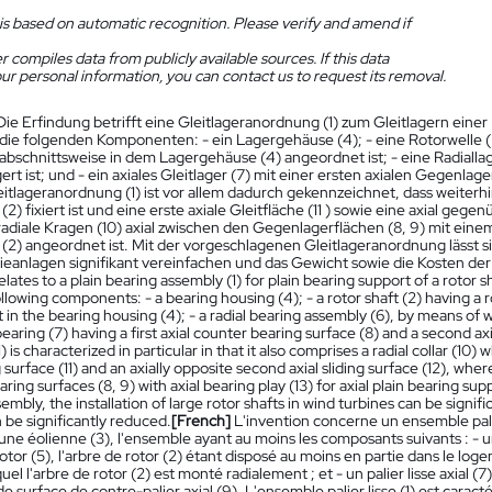
is based on automatic recognition. Please verify and amend if
 compiles data from publicly available sources. If this data
ur personal information, you can contact us to request its removal.
Die Erfindung betrifft eine Gleitlageranordnung (1) zum Gleitlagern eine
die folgenden Komponenten: - ein Lagergehäuse (4); - eine Rotorwelle (2
abschnittsweise in dem Lagergehäuse (4) angeordnet ist; - eine Radiallag
gert ist; und - ein axiales Gleitlager (7) mit einer ersten axialen Gegenl
eitlageranordnung (1) ist vor allem dadurch gekennzeichnet, dass weiterhin
(2) fixiert ist und eine erste axiale Gleitfläche (11 ) sowie eine axial gege
adiale Kragen (10) axial zwischen den Gegenlagerflächen (8, 9) mit einem a
 (2) angeordnet ist. Mit der vorgeschlagenen Gleitlageranordnung lässt 
eanlagen signifikant vereinfachen und das Gewicht sowie die Kosten der
elates to a plain bearing assembly (1) for plain bearing support of a rotor s
ollowing components: - a bearing housing (4); - a rotor shaft (2) having a ro
rt in the bearing housing (4); - a radial bearing assembly (6), by means of w
 bearing (7) having a first axial counter bearing surface (8) and a second a
 is characterized in particular in that it also comprises a radial collar (10) 
ng surface (11) and an axially opposite second axial sliding surface (12), wher
ring surfaces (8, 9) with axial bearing play (13) for axial plain bearing sup
embly, the installation of large rotor shafts in wind turbines can be signif
 be significantly reduced.
[French]
L'invention concerne un ensemble palier
'une éolienne (3), l'ensemble ayant au moins les composants suivants : - un
otor (5), l'arbre de rotor (2) étant disposé au moins en partie dans le logem
l l'arbre de rotor (2) est monté radialement ; et - un palier lisse axial (7
 surface de contre-palier axial (9). L'ensemble palier lisse (1) est carac