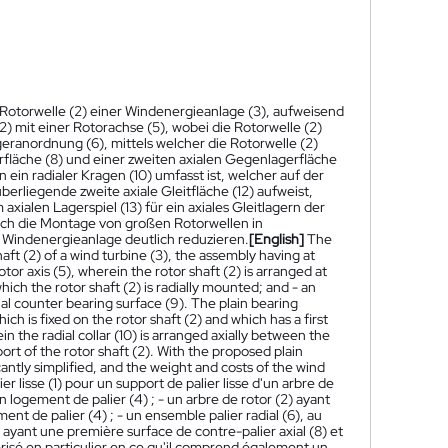
r Rotorwelle (2) einer Windenergieanlage (3), aufweisend
) mit einer Rotorachse (5), wobei die Rotorwelle (2)
eranordnung (6), mittels welcher die Rotorwelle (2)
agerfläche (8) und einer zweiten axialen Gegenlagerfläche
 ein radialer Kragen (10) umfasst ist, welcher auf der
nüberliegende zweite axiale Gleitfläche (12) aufweist,
xialen Lagerspiel (13) für ein axiales Gleitlagern der
sich die Montage von großen Rotorwellen in
 Windenergieanlage deutlich reduzieren.
[English]
The
haft (2) of a wind turbine (3), the assembly having at
tor axis (5), wherein the rotor shaft (2) is arranged at
hich the rotor shaft (2) is radially mounted; and - an
xial counter bearing surface (9). The plain bearing
which is fixed on the rotor shaft (2) and which has a first
ein the radial collar (10) is arranged axially between the
port of the rotor shaft (2). With the proposed plain
icantly simplified, and the weight and costs of the wind
 lisse (1) pour un support de palier lisse d'un arbre de
 logement de palier (4) ; - un arbre de rotor (2) ayant
ent de palier (4) ; - un ensemble palier radial (6), au
) ayant une première surface de contre-palier axial (8) et
térisé en particulier en ce qu'il comprend également un