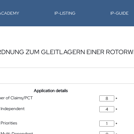
-ACADEMY
IP-LISTING
IP-GUIDE
RDNUNG ZUM GLEITLAGERN EINER ROTORWE
Application details
ber of Claims/PCT
*
 Independent
*
Priorities
*
 Multi-Dependent