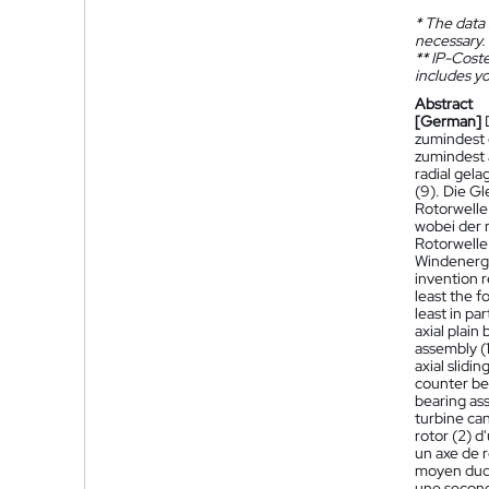
*
The data 
necessary.
**
IP-Coster
includes yo
Abstract
[German]
zumindest 
zumindest 
radial gela
(9). Die Gl
Rotorwelle 
wobei der r
Rotorwelle
Windenergi
invention r
least the f
least in pa
axial plain
assembly (1)
axial slidi
counter bea
bearing ass
turbine can
rotor (2) d
un axe de r
moyen duque
une seconde