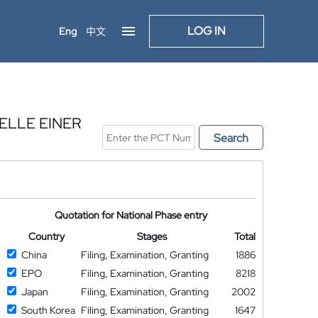
LOG IN
Eng
中文
LLE EINER
Search
Quotation for National Phase entry
Country
Stages
Total
China
Filing, Examination, Granting
1886
EPO
Filing, Examination, Granting
8218
Japan
Filing, Examination, Granting
2002
South Korea
Filing, Examination, Granting
1647