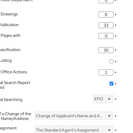
*
 Drawings
*
Publication
*
 Pages with
*
pecification
*
isting
*
Office Actions
*
nal Search Report
*
hed
EPO
nal Searching
*
f a Change of the
Change of Applicant's Name and Address
*
's Name/Address
ssignment
The Standard Agent's Assignment
*