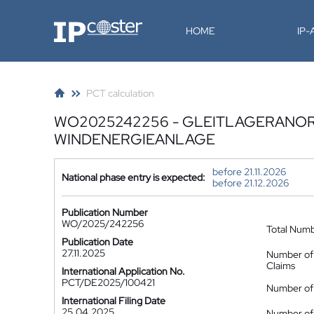
IP-Coster
HOME
IP
PCT calculation
WO2025242256 - GLEITLAGERANO
WINDENERGIEANLAGE
before 21.11.2026
National phase entry is expected:
before 21.12.2026
Publication Number
WO/2025/242256
Total Num
Publication Date
27.11.2025
Number of
Claims
International Application No.
PCT/DE2025/100421
Number of 
International Filing Date
25.04.2025
Number of