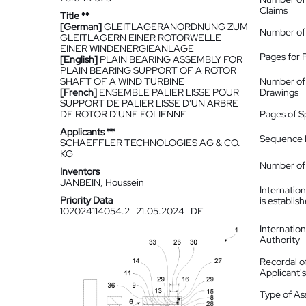
Claims
Title **
[German]
GLEITLAGERANORDNUNG ZUM
Number of
GLEITLAGERN EINER ROTORWELLE
EINER WINDENERGIEANLAGE
Pages for 
[English]
PLAIN BEARING ASSEMBLY FOR
PLAIN BEARING SUPPORT OF A ROTOR
SHAFT OF A WIND TURBINE
Number of
[French]
ENSEMBLE PALIER LISSE POUR
Drawings
SUPPORT DE PALIER LISSE D'UN ARBRE
DE ROTOR D'UNE ÉOLIENNE
Pages of S
Applicants **
Sequence L
SCHAEFFLER TECHNOLOGIES AG & CO.
KG
Number of 
Inventors
JANBEIN, Houssein
Internatio
Priority Data
is establis
102024114054.2
21.05.2024
DE
Internatio
Authority
Recordal o
Applicant
Type of A