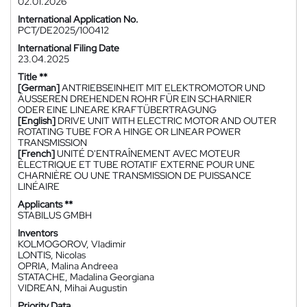
02.01.2026
International Application No.
PCT/DE2025/100412
International Filing Date
23.04.2025
Title **
[German]
ANTRIEBSEINHEIT MIT ELEKTROMOTOR UND
ÄUSSEREN DREHENDEN ROHR FÜR EIN SCHARNIER
ODER EINE LINEARE KRAFTÜBERTRAGUNG
[English]
DRIVE UNIT WITH ELECTRIC MOTOR AND OUTER
ROTATING TUBE FOR A HINGE OR LINEAR POWER
TRANSMISSION
[French]
UNITÉ D'ENTRAÎNEMENT AVEC MOTEUR
ÉLECTRIQUE ET TUBE ROTATIF EXTERNE POUR UNE
CHARNIÈRE OU UNE TRANSMISSION DE PUISSANCE
LINÉAIRE
Applicants **
STABILUS GMBH
Inventors
KOLMOGOROV, Vladimir
LONTIS, Nicolas
OPRIA, Malina Andreea
STATACHE, Madalina Georgiana
VIDREAN, Mihai Augustin
Priority Data