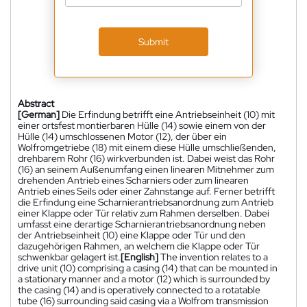
Submit
Abstract
[German]
Die Erfindung betrifft eine Antriebseinheit (10) mit
einer ortsfest montierbaren Hülle (14) sowie einem von der
Hülle (14) umschlossenen Motor (12), der über ein
Wolfromgetriebe (18) mit einem diese Hülle umschließenden,
drehbarem Rohr (16) wirkverbunden ist. Dabei weist das Rohr
(16) an seinem Außenumfang einen linearen Mitnehmer zum
drehenden Antrieb eines Scharniers oder zum linearen
Antrieb eines Seils oder einer Zahnstange auf. Ferner betrifft
die Erfindung eine Scharnierantriebsanordnung zum Antrieb
einer Klappe oder Tür relativ zum Rahmen derselben. Dabei
umfasst eine derartige Scharnierantriebsanordnung neben
der Antriebseinheit (10) eine Klappe oder Tür und den
dazugehörigen Rahmen, an welchem die Klappe oder Tür
schwenkbar gelagert ist.
[English]
The invention relates to a
drive unit (10) comprising a casing (14) that can be mounted in
a stationary manner and a motor (12) which is surrounded by
the casing (14) and is operatively connected to a rotatable
tube (16) surrounding said casing via a Wolfrom transmission