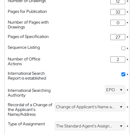
Number of Drawings
*
Pages for Publication
*
Number of Pages with
*
Drawings
Pages of Specification
*
Sequence Listing
*
Number of Office
*
Actions
International Search
*
Report is established
EPO
International Searching
*
Authority
Recordal of a Change of
Change of Applicant's Name and Address
*
the Applicant's
Name/Address
Type of Assignment
The Standard Agent's Assignment
*