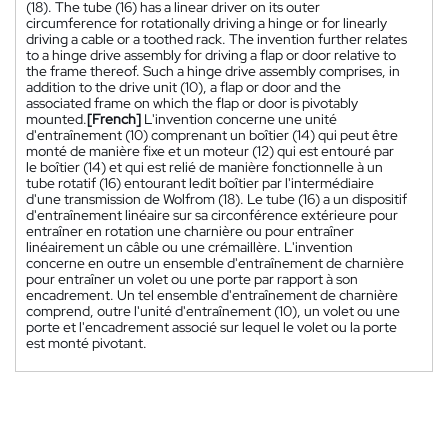
(18). The tube (16) has a linear driver on its outer
circumference for rotationally driving a hinge or for linearly
driving a cable or a toothed rack. The invention further relates
to a hinge drive assembly for driving a flap or door relative to
the frame thereof. Such a hinge drive assembly comprises, in
addition to the drive unit (10), a flap or door and the
associated frame on which the flap or door is pivotably
mounted.
[French]
L'invention concerne une unité
d'entraînement (10) comprenant un boîtier (14) qui peut être
monté de manière fixe et un moteur (12) qui est entouré par
le boîtier (14) et qui est relié de manière fonctionnelle à un
tube rotatif (16) entourant ledit boîtier par l'intermédiaire
d'une transmission de Wolfrom (18). Le tube (16) a un dispositif
d'entraînement linéaire sur sa circonférence extérieure pour
entraîner en rotation une charnière ou pour entraîner
linéairement un câble ou une crémaillère. L'invention
concerne en outre un ensemble d'entraînement de charnière
pour entraîner un volet ou une porte par rapport à son
encadrement. Un tel ensemble d'entraînement de charnière
comprend, outre l'unité d'entraînement (10), un volet ou une
porte et l'encadrement associé sur lequel le volet ou la porte
est monté pivotant.