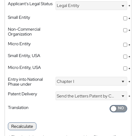
Applicant's Legal Status
Legal Entity
*
Small Entity
*
Non-Commercial
*
Organization
Micro Entity
*
Small Entity, USA
*
Micro Entity, USA
*
Entry into National
Chapter I
*
Phase under
Patent Delivery
Send the Letters Patent by Courier
*
Translation
Recalculate