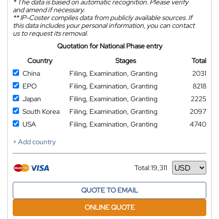
*
The data is based on automatic recognition. Please verify
and amend if necessary.
**
IP-Coster compiles data from publicly available sources. If
this data includes your personal information, you can contact
us to request its removal.
Quotation for National Phase entry
Country
Stages
Total
China
Filing, Examination, Granting
2031
EPO
Filing, Examination, Granting
8218
Japan
Filing, Examination, Granting
2225
South Korea
Filing, Examination, Granting
2097
USA
Filing, Examination, Granting
4740
+ Add country
Total:
19,311
Currency
QUOTE TO EMAIL
ONLINE QUOTE