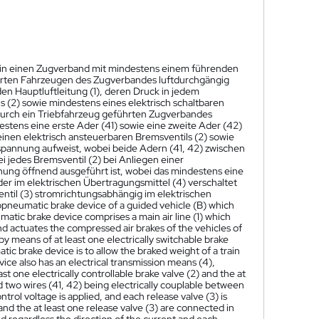
s in einen Zugverband mit mindestens einem führenden
arten Fahrzeugen des Zugverbandes luftdurchgängig
 Hauptluftleitung (1), deren Druck in jedem
s (2) sowie mindestens eines elektrisch schaltbaren
s durch ein Triebfahrzeug geführten Zugverbandes
estens eine erste Ader (41) sowie eine zweite Ader (42)
inen elektrisch ansteuerbaren Bremsventils (2) sowie
rspannung aufweist, wobei beide Adern (41, 42) zwischen
 jedes Bremsventil (2) bei Anliegen einer
nung öffnend ausgeführt ist, wobei das mindestens eine
der im elektrischen Übertragungsmittel (4) verschaltet
ntil (3) stromrichtungsabhängig im elektrischen
ropneumatic brake device of a guided vehicle (B) which
matic brake device comprises a main air line (1) which
and actuates the compressed air brakes of the vehicles of
by means of at least one electrically switchable brake
tic brake device is to allow the braked weight of a train
vice also has an electrical transmission means (4),
ast one electrically controllable brake valve (2) and the at
id two wires (41, 42) being electrically couplable between
ntrol voltage is applied, and each release valve (3) is
and the at least one release valve (3) are connected in