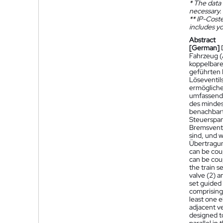
*
The data 
necessary.
**
IP-Coster
includes yo
Abstract
[German]
Fahrzeug (
koppelbare
geführten 
Löseventil
ermögliche
umfassende
des mindes
benachbart
Steuerspan
Bremsventi
sind, und 
Übertragun
can be coup
can be coup
the train s
valve (2) a
set guided 
comprising 
least one e
adjacent ve
designed to