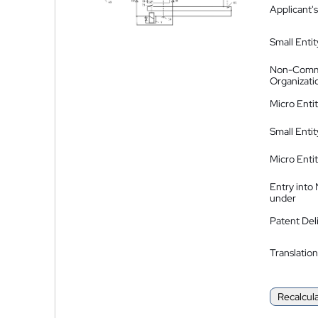
Applicant's
Small Entit
Non-Comm
Organizati
Micro Enti
Small Enti
Micro Enti
Entry into
under
Patent Del
Translation
Recalcul