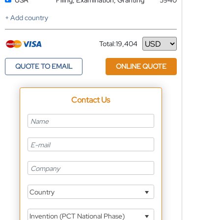
USA
Filing, Examination, Granting
5940
+ Add country
Total:
19,404
Currency
QUOTE TO EMAIL
ONLINE QUOTE
Contact Us
Country
Invention (PCT National Phase)