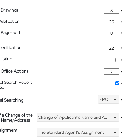
 Drawings
*
Publication
*
 Pages with
*
pecification
*
isting
*
Office Actions
*
nal Search Report
*
hed
EPO
nal Searching
*
f a Change of the
Change of Applicant's Name and Address
*
's Name/Address
ssignment
The Standard Agent's Assignment
*