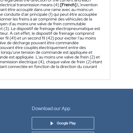
ed regardless the direction of the current and each
electrical transmission means (4).
[French]
L'invention
uvant être accouplé dans une rame avec au moins un
conduite d'air principale (1) qui peut être accouplée
ionner les freins à air comprimé des véhicules de la
moyen d'au moins une valve de frein commutable
(3). Le dispositif de freinage électropneumatique est
eur. A cet effet, le dispositif de freinage comprend
il (41) et un second fil (42) pour exciter l'au moins
 valve de décharge pouvant être commandée
 pouvant être couplés électriquement entre des
er lorsqu'une tension de commande est appliquée et
de est appliquée. L'au moins une valve de frein (2) et
nsmission électrique (4), chaque valve de frein (2) étant
tant connectée en fonction de la direction du courant
Download our App
Google Play