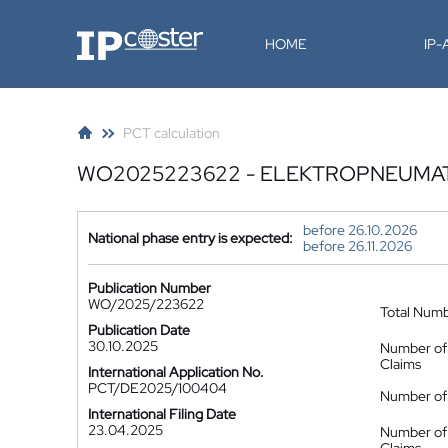
IP-Coster
HOME
IP
PCT calculation
WO2025223622 - ELEKTROPNEUMA
before 26.10.2026
National phase entry is expected:
before 26.11.2026
Publication Number
WO/2025/223622
Total Num
Publication Date
30.10.2025
Number of
Claims
International Application No.
PCT/DE2025/100404
Number of 
International Filing Date
23.04.2025
Number of