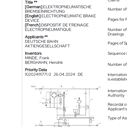
Claims
Title **
[German]
ELEKTROPNEUMATISCHE
Number of
BREMSEINRICHTUNG
[English]
ELECTROPNEUMATIC BRAKE
Pages for 
DEVICE
[French]
DISPOSITIF DE FREINAGE
ÉLECTROPNEUMATIQUE
Number of
Drawings
Applicants **
DEUTSCHE BAHN
Pages of S
AKTIENGESELLSCHAFT
Inventors
Sequence L
MINDE, Frank
BERGHAHN, Hendrik
Number of 
Priority Data
102024111771.0
26.04.2024
DE
Internatio
is establis
Internatio
Authority
Recordal o
Applicant
Type of A