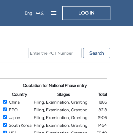
LOG IN
Eng
中文
Search
Quotation for National Phase entry
Country
Stages
Total
China
Filing, Examination, Granting
1886
EPO
Filing, Examination, Granting
8218
Japan
Filing, Examination, Granting
1906
South Korea
Filing, Examination, Granting
1454