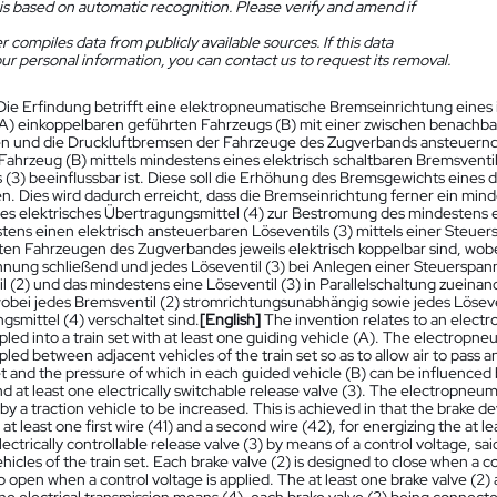
is based on automatic recognition. Please verify and amend if
 compiles data from publicly available sources. If this data
ur personal information, you can contact us to request its removal.
Die Erfindung betrifft eine elektropneumatische Bremseinrichtung eine
A) einkoppelbaren geführten Fahrzeugs (B) mit einer zwischen benachb
n und die Druckluftbremsen der Fahrzeuge des Zugverbands ansteuernden
Fahrzeug (B) mittels mindestens eines elektrisch schaltbaren Bremsventil
s (3) beeinflussbar ist. Diese soll die Erhöhung des Bremsgewichts eine
n. Dies wird dadurch erreicht, dass die Bremseinrichtung ferner ein mind
s elektrisches Übertragungsmittel (4) zur Bestromung des mindestens e
tens einen elektrisch ansteuerbaren Löseventils (3) mittels einer Steue
en Fahrzeugen des Zugverbandes jeweils elektrisch koppelbar sind, wobei
nung schließend und jedes Löseventil (3) bei Anlegen einer Steuerspan
l (2) und das mindestens eine Löseventil (3) in Parallelschaltung zueinan
wobei jedes Bremsventil (2) stromrichtungsunabhängig sowie jedes Löseve
gsmittel (4) verschaltet sind.
[English]
The invention relates to an elect
led into a train set with at least one guiding vehicle (A). The electropneu
led between adjacent vehicles of the train set so as to allow air to pass 
et and the pressure of which in each guided vehicle (B) can be influenced 
nd at least one electrically switchable release valve (3). The electropneuma
by a traction vehicle to be increased. This is achieved in that the brake de
at least one first wire (41) and a second wire (42), for energizing the at le
lectrically controllable release valve (3) by means of a control voltage, sa
hicles of the train set. Each brake valve (2) is designed to close when a co
 open when a control voltage is applied. The at least one brake valve (2) 