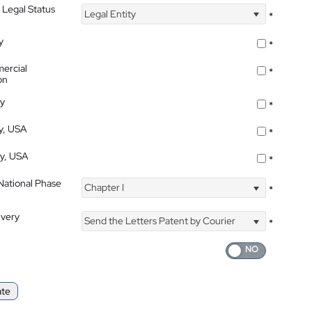
 Legal Status
Legal Entity
*
y
*
ercial
*
on
ty
*
ty, USA
*
ty, USA
*
 National Phase
Chapter I
*
ivery
Send the Letters Patent by Courier
*
ate