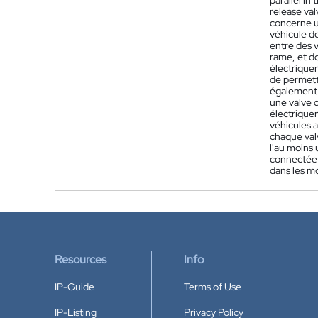
parallel in
release val
concerne u
véhicule d
entre des v
rame, et d
électrique
de permettr
également u
une valve 
électrique
véhicules 
chaque val
l'au moins 
connectée 
dans les m
Resources
Info
IP-Guide
Terms of Use
IP-Listing
Privacy Policy