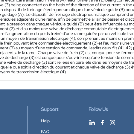
 the electrical transmission means (4), each brake valve (2) being connect
ve (3) being connected on the basis of the direction of the current in the 
n dispositif de freinage électropneumatique d'un véhicule guidé (B) po
e guidage (A). Le dispositif de freinage électropneumatique comprend une 
éhicules adjacents d'une rame, afin de permettre à l'air de passer et d'act
ont la pression dans chaque véhicule guidé (B) peut être influencée au 
ment (2) et d'au moins une valve de décharge commutable électriquement 
e l'augmentation du poids freiné d'une rame guidée par un véhicule tract
n moyen de transmission électrique (4), comprenant au moins un premier f
de frein pouvant être commandée électriquement (2) et l'au moins une
ment (3) au moyen d'une tension de commande, lesdits deux fils (41, 42)
adjacents de la rame. Chaque valve de frein (2) est conçue pour se ferm
ve de décharge (3) est conçue pour s'ouvrir lorsqu'une tension de comman
une valve de décharge (3) sont reliées en parallèle dans les moyens de tra
quelle que soit la direction du courant et chaque valve de décharge (3) é
oyens de transmission électrique (4).
Support
Follow Us
Help
FAQ