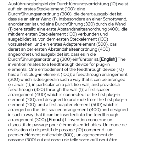
Ausführungsbeispiel der Durchführungsvorrichtung (10) weist
auf: ein erstes Steckelement (100); eine
Durchführungsanordnung (300), die derart ausgebildet ist,
dass sie an einer Wand (1), insbesondere an einer Schottwand,
anordenbar ist und eine Durchführung (320) durch die Wand
(1) bereitstellt; eine erste Abstandshalteanordnung (400), die
mit dem ersten Steckelement (100) verbunden und
ausgebildet ist, von dem ersten Steckelement (100)
vorzustehen; und ein erstes Adapterelement (500), das
derart an der ersten Abstandshalteanordnung (400)
angeordnet und ausgebildet ist, dass es in die
Durchführungsanordnung (300) einführbar ist.
[English]
The
invention relates to a feedthrough device for plug-in
elements. One embodiment of the feedthrough device (10)
has: a first plug-in element (100); a feedthrough arrangement
(300) which is designed in such a way that it can be arranged
on a wall (1), in particular on a partition wall, and provides a
feedthrough (320) through the wall (1); a first spacer
arrangement (400) which is connected to the first plug-in
element (100) and designed to protrude from the first plug-in
element (100); and a first adapter element (500) which is
arranged on the first spacer arrangement (400) and designed
in such a way that it can be inserted into the feedthrough
arrangement (300).
[French]
L'invention concerne un
dispositif de passage pour éléments enfichables. Un mode de
réalisation du dispositif de passage (10) comprend : un
premier élément enfichable (100) ; un agencement de
passage (300) qui est conçu de telle sorte qu'il peut être