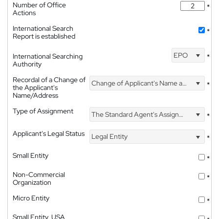
Number of Office
*
Actions
International Search
*
Report is established
EPO
International Searching
*
Authority
Recordal of a Change of
Change of Applicant's Name and Address
*
the Applicant's
Name/Address
Type of Assignment
The Standard Agent's Assignment
*
Applicant's Legal Status
Legal Entity
*
Small Entity
*
Non-Commercial
*
Organization
Micro Entity
*
Small Entity, USA