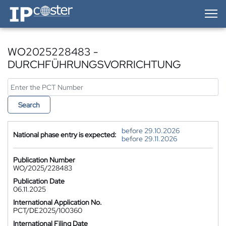
IP-Coster — Home
WO2025228483 -
DURCHFÜHRUNGSVORRICHTUNG
Search
before 29.10.2026
National phase entry is expected:
before 29.11.2026
Publication Number
WO/2025/228483
Publication Date
06.11.2025
International Application No.
PCT/DE2025/100360
International Filing Date