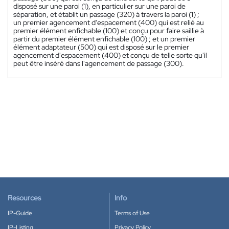
disposé sur une paroi (1), en particulier sur une paroi de
séparation, et établit un passage (320) à travers la paroi (1) ;
un premier agencement d'espacement (400) qui est relié au
premier élément enfichable (100) et conçu pour faire saillie à
partir du premier élément enfichable (100) ; et un premier
élément adaptateur (500) qui est disposé sur le premier
agencement d'espacement (400) et conçu de telle sorte qu'il
peut être inséré dans l'agencement de passage (300).
Resources
Info
IP-Guide
Terms of Use
IP-Listing
Privacy Policy