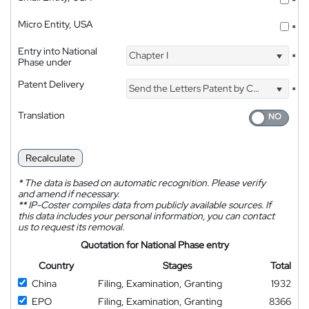
*
Micro Entity, USA
*
Entry into National
Chapter I
*
Phase under
Patent Delivery
Send the Letters Patent by Courier
*
Translation
Recalculate
*
The data is based on automatic recognition. Please verify
and amend if necessary.
**
IP-Coster compiles data from publicly available sources. If
this data includes your personal information, you can contact
us to request its removal.
Quotation for National Phase entry
Country
Stages
Total
China
Filing, Examination, Granting
1932
EPO
Filing, Examination, Granting
8366