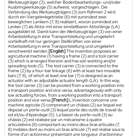
Werkzeugträger (3), welcher Bodenbearbeitungs- und/oder
Ausbringwerkzeuge (5) aufweist, vorgeschlagen. Die
Verbindung des Werkzeugträgers (3) zum Rahmen 2 wird
durch ein Viergelenkgetriebe (6) mit zumindest zwei
beweglichen Lenkern (7, 8) realisiert, wovon zumindest ein
Lenker (7) als Aktor mit einer einstellbaren Aktorlänge (LA)
ausgebildet ist. Damit kann der Werkzeugträger (3) von einer
Arbeitsstellung in eine Transportstellung und umgekehrt
vorteilhaft mit nur geringen Stellkräften von einer
Arbeitsstellung in eine Transportstellung und umgekehrt
verschwenkt werden.
[English]
The invention proposes an
agricultural machine (1) having a frame (2) and a tool carrier
(3) which is arranged thereon and has soil-working and/or
spreading tools (5). The tool carrier (3) is connected to the
frame (2) by a four-bar linkage (6) with at least two movable
bars (7, 8), of which at least one bar (7) is designed as an
actuator with an adjustable actuator length (LA). In this way,
the tool carrier (3) can be pivoted from a working position into
a transport position and vice versa, advantageously with only
low actuating forces, from a working position into a transport
position and vice versa.
[French]
L'invention concerne une
machine agricole (1) comprenant un châssis (2) sur lequel est
disposé un porte-outil (3) lequel porte des outils de travail du
sol et/ou d'épandage (5). La liaison du porte-outil (3) au
châssis (2) est réalisée par un mécanisme à quatre
articulations (6) comportant au moins deux bras articulés (7,
8) mobiles dont au moins un bras articulé (7) est réalisé sous la
forme d'un actionneur présentant une longueur d'actionneur