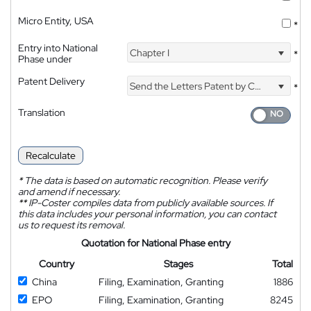
Micro Entity, USA
*
Entry into National
Chapter I
*
Phase under
Patent Delivery
Send the Letters Patent by Courier
*
Translation
Recalculate
*
The data is based on automatic recognition. Please verify
and amend if necessary.
**
IP-Coster compiles data from publicly available sources. If
this data includes your personal information, you can contact
us to request its removal.
Quotation for National Phase entry
Country
Stages
Total
China
Filing, Examination, Granting
1886
EPO
Filing, Examination, Granting
8245