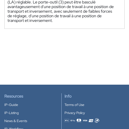
(LA) réglable. Le porte-outil (3) peut être basculé
avantageusement d'une position de travail à une position de
transport et inversement, avec seulement de faibles forces
de réglage, d'une position de travail à une position de
transport et inversement.
Resources
Info
IP-Guide
Terms of Use
IP-Listing
Privacy Policy
News & Events
Accepted payment methods