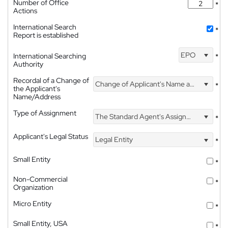
Number of Office
*
Actions
International Search
*
Report is established
EPO
International Searching
*
Authority
Recordal of a Change of
Change of Applicant's Name and Address
*
the Applicant's
Name/Address
Type of Assignment
The Standard Agent's Assignment
*
Applicant's Legal Status
Legal Entity
*
Small Entity
*
Non-Commercial
*
Organization
Micro Entity
*
Small Entity, USA
*