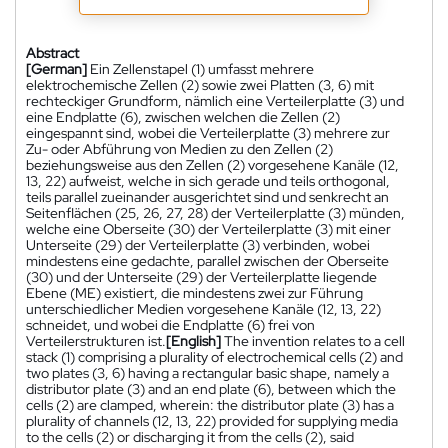
Abstract
[German]
Ein Zellenstapel (1) umfasst mehrere
elektrochemische Zellen (2) sowie zwei Platten (3, 6) mit
rechteckiger Grundform, nämlich eine Verteilerplatte (3) und
eine Endplatte (6), zwischen welchen die Zellen (2)
eingespannt sind, wobei die Verteilerplatte (3) mehrere zur
Zu- oder Abführung von Medien zu den Zellen (2)
beziehungsweise aus den Zellen (2) vorgesehene Kanäle (12,
13, 22) aufweist, welche in sich gerade und teils orthogonal,
teils parallel zueinander ausgerichtet sind und senkrecht an
Seitenflächen (25, 26, 27, 28) der Verteilerplatte (3) münden,
welche eine Oberseite (30) der Verteilerplatte (3) mit einer
Unterseite (29) der Verteilerplatte (3) verbinden, wobei
mindestens eine gedachte, parallel zwischen der Oberseite
(30) und der Unterseite (29) der Verteilerplatte liegende
Ebene (ME) existiert, die mindestens zwei zur Führung
unterschiedlicher Medien vorgesehene Kanäle (12, 13, 22)
schneidet, und wobei die Endplatte (6) frei von
Verteilerstrukturen ist.
[English]
The invention relates to a cell
stack (1) comprising a plurality of electrochemical cells (2) and
two plates (3, 6) having a rectangular basic shape, namely a
distributor plate (3) and an end plate (6), between which the
cells (2) are clamped, wherein: the distributor plate (3) has a
plurality of channels (12, 13, 22) provided for supplying media
to the cells (2) or discharging it from the cells (2), said