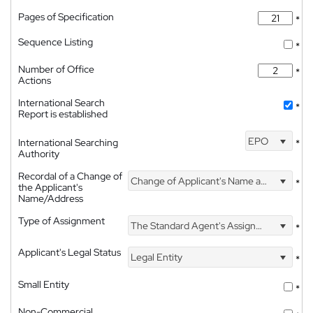
Pages of Specification
*
Sequence Listing
*
Number of Office
*
Actions
International Search
*
Report is established
EPO
International Searching
*
Authority
Recordal of a Change of
Change of Applicant's Name and Address
*
the Applicant's
Name/Address
Type of Assignment
The Standard Agent's Assignment
*
Applicant's Legal Status
Legal Entity
*
Small Entity
*
Non-Commercial