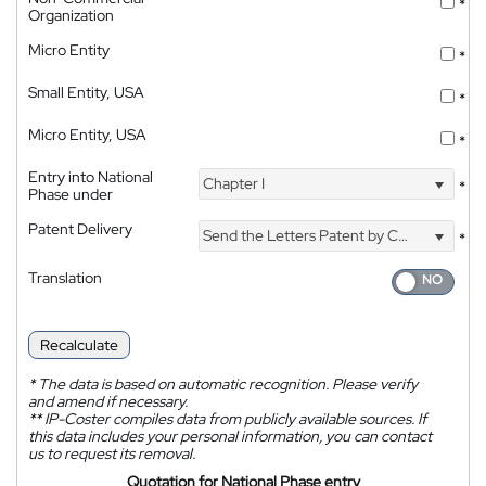
*
Organization
Micro Entity
*
Small Entity, USA
*
Micro Entity, USA
*
Entry into National
Chapter I
*
Phase under
Patent Delivery
Send the Letters Patent by Courier
*
Translation
Recalculate
*
The data is based on automatic recognition. Please verify
and amend if necessary.
**
IP-Coster compiles data from publicly available sources. If
this data includes your personal information, you can contact
us to request its removal.
Quotation for National Phase entry