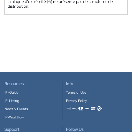
la plaque d'extrémité (6) ne présente pas de structures de
distribution.
Resources
Info
IP-Guide
Terms of Use
IP-Listing
Privacy Policy
News & Events
Accepted payment methods
IP-Workflow
Support
Follow Us