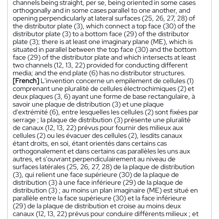
channels being straight, per se, being oriented in some cases
orthogonally and in some cases parallel to one another, and
opening perpendicularly at lateral surfaces (25, 26, 27, 28) of
the distributor plate (3), which connect a top face (30) of the
distributor plate (3) to a bottom face (29) of the distributor
plate (3); there is at least one imaginary plane (ME), which is
situated in parallel between the top face (30) and the bottom
face (29) of the distributor plate and which intersects at least
two channels (12, 13, 22) provided for conducting different
media; and the end plate (6) has no distributor structures.
[French]
L'invention concerne un empilement de cellules (1)
comprenant une pluralité de cellules électrochimiques (2) et
deux plaques (3, 6) ayant une forme de base rectangulaire, à
savoir une plaque de distribution (3) et une plaque
d'extrémité (6), entre lesquelles les cellules (2) sont fixées par
serrage ; la plaque de distribution (3) présente une pluralité
de canaux (12, 13, 22) prévus pour fournir des milieux aux
cellules (2) ou les évacuer des cellules (2), lesdits canaux
étant droits, en soi, étant orientés dans certains cas
orthogonalement et dans certains cas parallèles les uns aux
autres, et s'ouvrant perpendiculairement au niveau de
surfaces latérales (25, 26, 27, 28) de la plaque de distribution
(3), qui relient une face supérieure (30) de la plaque de
distribution (3) à une face inférieure (29) de la plaque de
distribution (3) ; au moins un plan imaginaire (ME) est situé en
parallèle entre la face supérieure (30) et la face inférieure
(29) de la plaque de distribution et croise au moins deux
canaux (12, 13, 22) prévus pour conduire différents milieux ; et