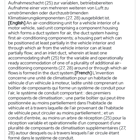
Aufnahmeschacht (25) zur variablen, betriebsbereiten
Aufnahme einer von mehreren weiteren von Luft zu
umströmenden oder durchzuströmenden
Klimatisierungskomponenten (27, 28) ausgebildet ist.
[English]
An air-conditioning unit for a vehicle interior of a
motor vehicle, said unit comprising a component housing
which forms a duct system for air, the duct system having:
first air-conditioning components; a housing part which can
be positioned at least partially in the vehicle interior and
through which air from the vehicle interior can at least
partially flow; and an inlet duct, wherein at least one
accommodating shaft (25) for the variable and operationally
ready accommodation of one of a plurality of additional air-
conditioning components (27, 28) around or through which air
flows is formed in the duct system.
[French]
L'invention
concerne une unité de climatisation pour un habitacle de
véhicule d'un véhicule à moteur, ladite unité comprenant un
boîtier de composants qui forme un système de conduit pour
l'air, le système de conduit comportant : des premiers
composants de climatisation ; une partie boîtier qui peut être
positionnée au moins partiellement dans l'habitacle de
véhicule et à travers laquelle de l'air provenant de l'habitacle
de véhicule peut circuler au moins partiellement ; et un
conduit d'entrée, au moins un arbre de réception (25) pour la
réception variable et opérationnelle d'un composant d'une
pluralité de composants de climatisation supplémentaires (27,
28) autour desquels ou à travers lesquels l'air circule étant
formé dans le système de conduit.