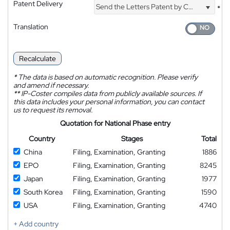
Patent Delivery
Send the Letters Patent by Courier
*
Translation
Recalculate
*
The data is based on automatic recognition. Please verify
and amend if necessary.
**
IP-Coster compiles data from publicly available sources. If
this data includes your personal information, you can contact
us to request its removal.
Quotation for National Phase entry
Country
Stages
Total
China
Filing, Examination, Granting
1886
EPO
Filing, Examination, Granting
8245
Japan
Filing, Examination, Granting
1977
South Korea
Filing, Examination, Granting
1590
USA
Filing, Examination, Granting
4740
+ Add country