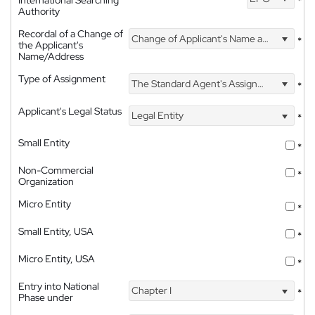
International Searching
*
Authority
Recordal of a Change of
Change of Applicant's Name and Address
*
the Applicant's
Name/Address
Type of Assignment
The Standard Agent's Assignment
*
Applicant's Legal Status
Legal Entity
*
Small Entity
*
Non-Commercial
*
Organization
Micro Entity
*
Small Entity, USA
*
Micro Entity, USA
*
Entry into National
Chapter I
*
Phase under