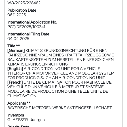
WO/2025/228482
Publication Date
06.11.2025
International Application No.
PCT/DE2025/100341
International Filing Date
04.04.2025
Title **
[German]
KLIMATISIERUNGSEINRICHTUNG FÜR EINEN
FAHRZEUGINNENRAUM EINES KRAFTFAHRZEUGS SOWIE
BAUKASTENSYSTEM ZUM HERSTELLEN EINER SOLCHEN
KLIMATISIERUNGSEINRICHTUNG
[English]
AIR-CONDITIONING UNIT FOR A VEHICLE
INTERIOR OF A MOTOR VEHICLE AND MODULAR SYSTEM
FOR PRODUCING SUCH AN AIR-CONDITIONING UNIT
[French]
UNITÉ DE CLIMATISATION POUR HABITACLE DE
VÉHICULE D'UN VÉHICULE À MOTEUR ET SYSTÈME
MODULAIRE DE PRODUCTION D'UNE TELLE UNITÉ DE
CLIMATISATION
Applicants **
BAYERISCHE MOTOREN WERKE AKTIENGESELLSCHAFT
Inventors
GLAESSER, Juergen