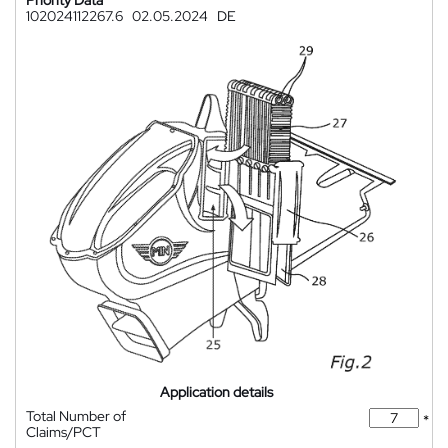
Priority Data
102024112267.6
02.05.2024
DE
Application details
Total Number of
*
Claims/PCT