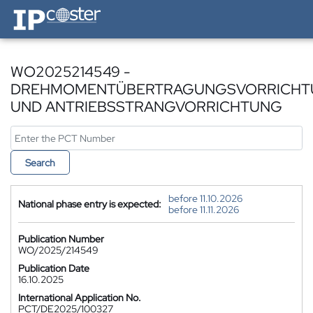
IP-Coster — Home
WO2025214549 -
DREHMOMENTÜBERTRAGUNGSVORRICHT
UND ANTRIEBSSTRANGVORRICHTUNG
Search
before 11.10.2026
National phase entry is expected:
before 11.11.2026
Publication Number
WO/2025/214549
Publication Date
16.10.2025
International Application No.
PCT/DE2025/100327