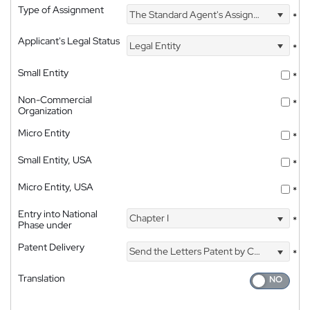
Type of Assignment
The Standard Agent's Assignment
*
Applicant's Legal Status
Legal Entity
*
Small Entity
*
Non-Commercial
*
Organization
Micro Entity
*
Small Entity, USA
*
Micro Entity, USA
*
Entry into National
Chapter I
*
Phase under
Patent Delivery
Send the Letters Patent by Courier
*
Translation