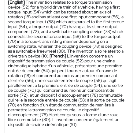
[English]
The invention relates to a torque transmission
device (52) for a hybrid drive train of a vehicle, having a first
torque input (54) which can be rotated about an axis of
rotation (18) and has at least one first input component (56), a
second torque input (58) which acts parallel to the first torque
input (54), a torque output (70) having at least one output
component (72), and a switchable coupling device (78) which
connects the second torque input (58) to the torque output
(70) in a torque-transmitting manner depending on a
switching state, wherein the coupling device (78) is designed
as a switchable freewheel (80). The invention also relates to a
drive train device (10).
[French]
L'invention concerne un
dispositif de transmission de couple (52) pour une chaîne
cinématique hybride d'un véhicule, présentant une première
entrée de couple (54) qui peut tourner autour d'un axe de
rotation (18) et comprend au moins un premier composant
d'entrée (56), une seconde entrée de couple (58) qui agit
parallèlement à la première entrée de couple (54), une sortie
de couple (70) qui comprend au moins un composant de
sortie (72), et un dispositif d’accouplement (78) commutable
qui relie la seconde entrée de couple (58) à la sortie de couple
(70) en fonction d'un état de commutation de manière à
permettre la transmission de couple, le dispositif
d’accouplement (78) étant conçu sous la forme d'une roue
libre commutable (80). L'invention concerne également un
dispositif de chaîne cinématique (10).