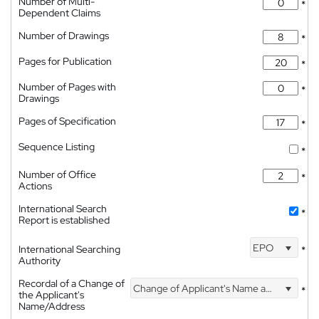
Number of Multi-
*
Dependent Claims
Number of Drawings
*
Pages for Publication
*
Number of Pages with
*
Drawings
Pages of Specification
*
Sequence Listing
*
Number of Office
*
Actions
International Search
*
Report is established
EPO
International Searching
*
Authority
Recordal of a Change of
Change of Applicant's Name and Address
*
the Applicant's
Name/Address