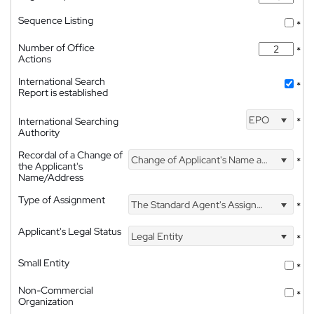
Sequence Listing
*
Number of Office
*
Actions
International Search
*
Report is established
EPO
International Searching
*
Authority
Recordal of a Change of
Change of Applicant's Name and Address
*
the Applicant's
Name/Address
Type of Assignment
The Standard Agent's Assignment
*
Applicant's Legal Status
Legal Entity
*
Small Entity
*
Non-Commercial
*
Organization