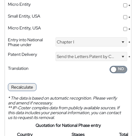
Micro Entity
*
Small Entity, USA
*
Micro Entity, USA
*
Entry into National
Chapter I
*
Phase under
Patent Delivery
Send the Letters Patent by Courier
*
Translation
Recalculate
*
The data is based on automatic recognition. Please verify
and amend if necessary.
**
IP-Coster compiles data from publicly available sources. If
this data includes your personal information, you can contact
us to request its removal.
Quotation for National Phase entry
Country
Stages
Total