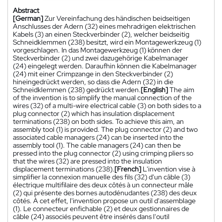
Abstract
[German]
Zur Vereinfachung des händischen beidseitigen
Anschlusses der Adern (32) eines mehradrigen elektrischen
Kabels (3) an einen Steckverbinder (2), welcher beidseitig
Schneidklemmen (238) besitzt, wird ein Montagewerkzeug (1)
vorgeschlagen. In das Montagewerkzeug (1) können der
Steckverbinder (2) und zwei dazugehörige Kabelmanager
(24) eingelegt werden. Daraufhin können die Kabelmanager
(24) mit einer Crimpzange in den Steckverbinder (2)
hineingedrückt werden, so dass die Adern (32) in die
Schneidklemmen (238) gedrückt werden.
[English]
The aim
of the invention is to simplify the manual connection of the
wires (32) of a multi-wire electrical cable (3) on both sides to a
plug connector (2) which has insulation displacement
terminations (238) on both sides. To achieve this aim, an
assembly tool (1) is provided. The plug connector (2) and two
associated cable managers (24) can be inserted into the
assembly tool (1). The cable managers (24) can then be
pressed into the plug connector (2) using crimping pliers so
that the wires (32) are pressed into the insulation
displacement terminations (238).
[French]
L'invention vise à
simplifier la connexion manuelle des fils (32) d'un câble (3)
électrique multifilaire des deux côtés à un connecteur mâle
(2) qui présente des bornes autodénudantes (238) des deux
côtés. À cet effet, l'invention propose un outil d'assemblage
(1). Le connecteur enfichable (2) et deux gestionnaires de
câble (24) associés peuvent être insérés dans l'outil