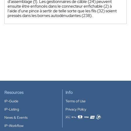
d'assemblage (1). Les gestionnaires de câble (24) peuvent
ensuite être enfoncés dans le connecteur enfichable (2) à
l'aide d'une pince à sertir de telle sorte que les fils (32) soient
pressés dans les bornes autodénudantes (238).
Resources
Info
IP-Guide
Terms of Use
IP-Listing
Privacy Policy
News & Events
Accepted payment methods
IP-Workflow