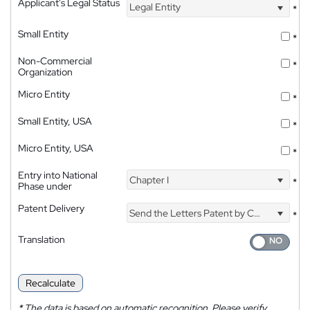
Applicant's Legal Status
Legal Entity
*
Small Entity
*
Non-Commercial
*
Organization
Micro Entity
*
Small Entity, USA
*
Micro Entity, USA
*
Entry into National
Chapter I
*
Phase under
Patent Delivery
Send the Letters Patent by Courier
*
Translation
Recalculate
*
The data is based on automatic recognition. Please verify