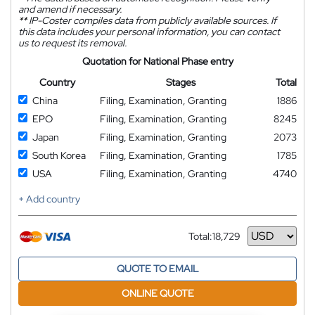
and amend if necessary.
**
IP-Coster compiles data from publicly available sources. If
this data includes your personal information, you can contact
us to request its removal.
Quotation for National Phase entry
Country
Stages
Total
China
Filing, Examination, Granting
1886
EPO
Filing, Examination, Granting
8245
Japan
Filing, Examination, Granting
2073
South Korea
Filing, Examination, Granting
1785
USA
Filing, Examination, Granting
4740
+ Add country
Total:
18,729
Currency
QUOTE TO EMAIL
ONLINE QUOTE