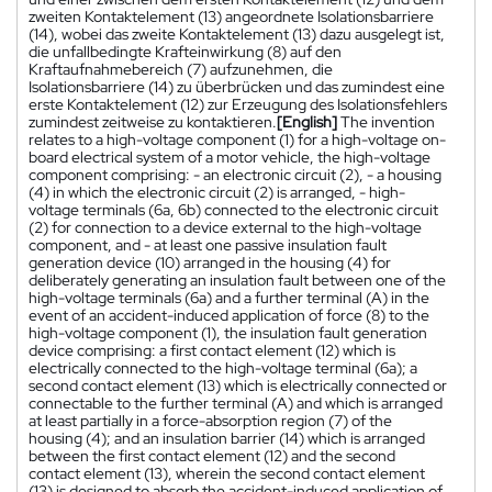
zweiten Kontaktelement (13) angeordnete Isolationsbarriere
(14), wobei das zweite Kontaktelement (13) dazu ausgelegt ist,
die unfallbedingte Krafteinwirkung (8) auf den
Kraftaufnahmebereich (7) aufzunehmen, die
Isolationsbarriere (14) zu überbrücken und das zumindest eine
erste Kontaktelement (12) zur Erzeugung des Isolationsfehlers
zumindest zeitweise zu kontaktieren.
[English]
The invention
relates to a high-voltage component (1) for a high-voltage on-
board electrical system of a motor vehicle, the high-voltage
component comprising: - an electronic circuit (2), - a housing
(4) in which the electronic circuit (2) is arranged, - high-
voltage terminals (6a, 6b) connected to the electronic circuit
(2) for connection to a device external to the high-voltage
component, and - at least one passive insulation fault
generation device (10) arranged in the housing (4) for
deliberately generating an insulation fault between one of the
high-voltage terminals (6a) and a further terminal (A) in the
event of an accident-induced application of force (8) to the
high-voltage component (1), the insulation fault generation
device comprising: a first contact element (12) which is
electrically connected to the high-voltage terminal (6a); a
second contact element (13) which is electrically connected or
connectable to the further terminal (A) and which is arranged
at least partially in a force-absorption region (7) of the
housing (4); and an insulation barrier (14) which is arranged
between the first contact element (12) and the second
contact element (13), wherein the second contact element
(13) is designed to absorb the accident-induced application of