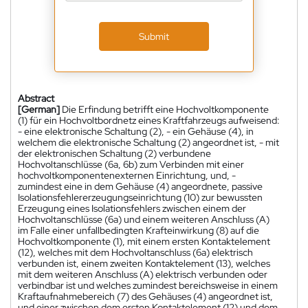
Submit
Abstract
[German]
Die Erfindung betrifft eine Hochvoltkomponente
(1) für ein Hochvoltbordnetz eines Kraftfahrzeugs aufweisend:
- eine elektronische Schaltung (2), - ein Gehäuse (4), in
welchem die elektronische Schaltung (2) angeordnet ist, - mit
der elektronischen Schaltung (2) verbundene
Hochvoltanschlüsse (6a, 6b) zum Verbinden mit einer
hochvoltkomponentenexternen Einrichtung, und, -
zumindest eine in dem Gehäuse (4) angeordnete, passive
Isolationsfehlererzeugungseinrichtung (10) zur bewussten
Erzeugung eines Isolationsfehlers zwischen einem der
Hochvoltanschlüsse (6a) und einem weiteren Anschluss (A)
im Falle einer unfallbedingten Krafteinwirkung (8) auf die
Hochvoltkomponente (1), mit einem ersten Kontaktelement
(12), welches mit dem Hochvoltanschluss (6a) elektrisch
verbunden ist, einem zweiten Kontaktelement (13), welches
mit dem weiteren Anschluss (A) elektrisch verbunden oder
verbindbar ist und welches zumindest bereichsweise in einem
Kraftaufnahmebereich (7) des Gehäuses (4) angeordnet ist,
und einer zwischen dem ersten Kontaktelement (12) und dem