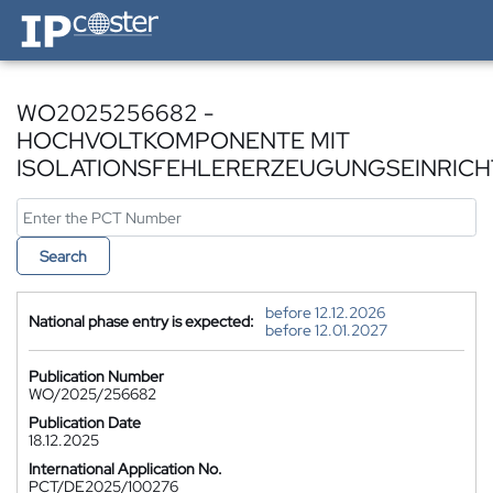
IP-Coster — Home
WO2025256682 -
HOCHVOLTKOMPONENTE MIT
ISOLATIONSFEHLERERZEUGUNGSEINRIC
Search
before 12.12.2026
National phase entry is expected:
before 12.01.2027
Publication Number
WO/2025/256682
Publication Date
18.12.2025
International Application No.
PCT/DE2025/100276