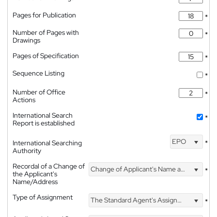
Pages for Publication
*
Number of Pages with
*
Drawings
Pages of Specification
*
Sequence Listing
*
Number of Office
*
Actions
International Search
*
Report is established
EPO
International Searching
*
Authority
Recordal of a Change of
Change of Applicant's Name and Address
*
the Applicant's
Name/Address
Type of Assignment
The Standard Agent's Assignment
*