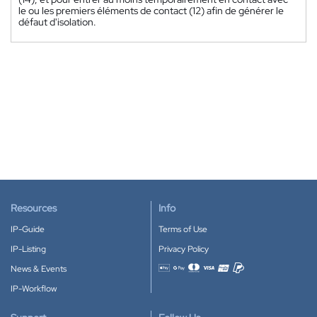
le ou les premiers éléments de contact (12) afin de générer le
défaut d'isolation.
Resources
Info
IP-Guide
Terms of Use
IP-Listing
Privacy Policy
News & Events
Accepted payment methods
IP-Workflow