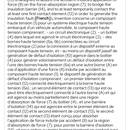
force (8) on the force-absorption region (7), to bridge the
insulation barrier (14), and to at least temporarily contact the
at least one first contact element (12) in order to generate the
insulation fault.
[French]
L'invention concerne un composant
haute tension (1) pour un système électrique haute tension
embarqué d'un véhicule automobile, le composant haute
tension comprenant : - un circuit électronique (2), - un boîtier
(4) dans lequel est agencé le circuit électronique (2), - des
bornes haute tension (6a, 6b) connectées au circuit
électronique (2) pour la connexion à un dispositif externe au
composant haute tension, et - au moins un dispositif passif de
génération de défaut d'isolation (10) agencé dans le boîtier
(4) pour générer volontairement un défaut d'isolation entre
l'une des bornes haute tension (6a) et une autre borne (A) en
cas d'application d'une force (8) induite par accident au
composant haute tension (1), le dispositif de génération de
défaut d'isolation comprenant : un premier élément de
contact (12) connecté électriquement à la borne haute
tension (6a) ; un second élément de contact (13) qui est ou
peut être électriquement connecté à l'autre borne (A) et qui
est agencé au moins partiellement dans une région
d'absorption de force (7) du boîtier (4) ; et une barrière
d'isolation (14) qui est agencée entre le premier élément de
contact (12) et le second élément de contact (13), le second
élément de contact (13) étant conçu pour absorber
l'application de force induite par accident (8) sur la région
d'absorption de force (7), pour ponter la barrière d'isolation
(14), et pour entrer au moins temporairement en contact avec