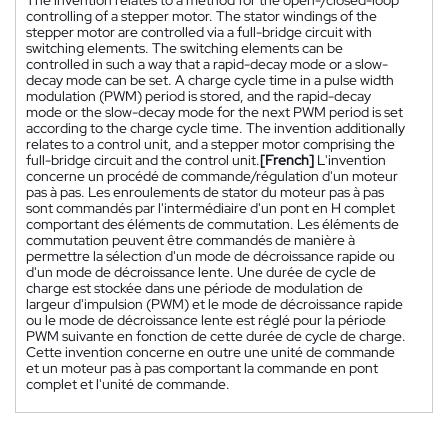
controlling of a stepper motor. The stator windings of the
stepper motor are controlled via a full-bridge circuit with
switching elements. The switching elements can be
controlled in such a way that a rapid-decay mode or a slow-
decay mode can be set. A charge cycle time in a pulse width
modulation (PWM) period is stored, and the rapid-decay
mode or the slow-decay mode for the next PWM period is set
according to the charge cycle time. The invention additionally
relates to a control unit, and a stepper motor comprising the
full-bridge circuit and the control unit.
[French]
L'invention
concerne un procédé de commande/régulation d'un moteur
pas à pas. Les enroulements de stator du moteur pas à pas
sont commandés par l'intermédiaire d'un pont en H complet
comportant des éléments de commutation. Les éléments de
commutation peuvent être commandés de manière à
permettre la sélection d'un mode de décroissance rapide ou
d'un mode de décroissance lente. Une durée de cycle de
charge est stockée dans une période de modulation de
largeur d'impulsion (PWM) et le mode de décroissance rapide
ou le mode de décroissance lente est réglé pour la période
PWM suivante en fonction de cette durée de cycle de charge.
Cette invention concerne en outre une unité de commande
et un moteur pas à pas comportant la commande en pont
complet et l'unité de commande.