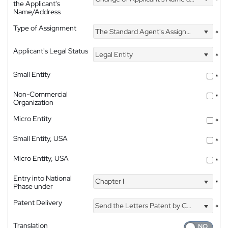
*
the Applicant's
Name/Address
Type of Assignment
The Standard Agent's Assignment
*
Applicant's Legal Status
Legal Entity
*
Small Entity
*
Non-Commercial
*
Organization
Micro Entity
*
Small Entity, USA
*
Micro Entity, USA
*
Entry into National
Chapter I
*
Phase under
Patent Delivery
Send the Letters Patent by Courier
*
Translation