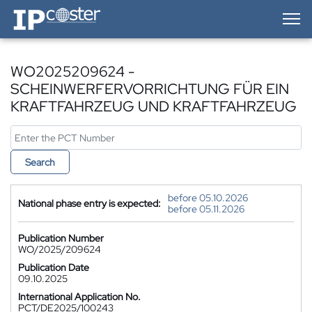
IP-Coster — Home
WO2025209624 -
SCHEINWERFERVORRICHTUNG FÜR EIN
KRAFTFAHRZEUG UND KRAFTFAHRZEUG
Search
before 05.10.2026
National phase entry is expected:
before 05.11.2026
Publication Number
WO/2025/209624
Publication Date
09.10.2025
International Application No.
PCT/DE2025/100243