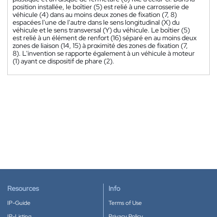
position installée, le boîtier (5) est relié à une carrosserie de
véhicule (4) dans au moins deux zones de fixation (7, 8)
espacées l'une de l'autre dans le sens longitudinal (X) du
véhicule et le sens transversal (Y) du véhicule. Le boîtier (5)
est relié à un élément de renfort (16) séparé en au moins deux
zones de liaison (14, 15) à proximité des zones de fixation (7,
8). L'invention se rapporte également à un véhicule à moteur
(1) ayant ce dispositif de phare (2).
Resources
Info
IP-Guide
Terms of Use
IP-Listing
Privacy Policy