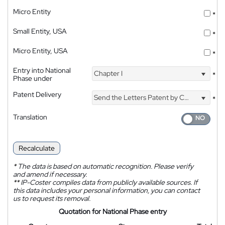
Micro Entity
*
Small Entity, USA
*
Micro Entity, USA
*
Entry into National
Chapter I
*
Phase under
Patent Delivery
Send the Letters Patent by Courier
*
Translation
Recalculate
*
The data is based on automatic recognition. Please verify
and amend if necessary.
**
IP-Coster compiles data from publicly available sources. If
this data includes your personal information, you can contact
us to request its removal.
Quotation for National Phase entry