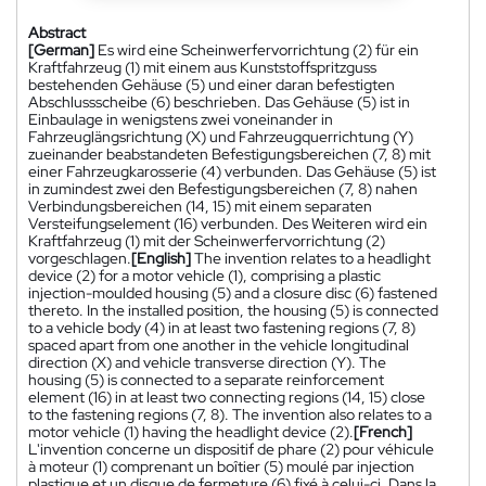
Abstract
[German]
Es wird eine Scheinwerfervorrichtung (2) für ein
Kraftfahrzeug (1) mit einem aus Kunststoffspritzguss
bestehenden Gehäuse (5) und einer daran befestigten
Abschlussscheibe (6) beschrieben. Das Gehäuse (5) ist in
Einbaulage in wenigstens zwei voneinander in
Fahrzeuglängsrichtung (X) und Fahrzeugquerrichtung (Y)
zueinander beabstandeten Befestigungsbereichen (7, 8) mit
einer Fahrzeugkarosserie (4) verbunden. Das Gehäuse (5) ist
in zumindest zwei den Befestigungsbereichen (7, 8) nahen
Verbindungsbereichen (14, 15) mit einem separaten
Versteifungselement (16) verbunden. Des Weiteren wird ein
Kraftfahrzeug (1) mit der Scheinwerfervorrichtung (2)
vorgeschlagen.
[English]
The invention relates to a headlight
device (2) for a motor vehicle (1), comprising a plastic
injection-moulded housing (5) and a closure disc (6) fastened
thereto. In the installed position, the housing (5) is connected
to a vehicle body (4) in at least two fastening regions (7, 8)
spaced apart from one another in the vehicle longitudinal
direction (X) and vehicle transverse direction (Y). The
housing (5) is connected to a separate reinforcement
element (16) in at least two connecting regions (14, 15) close
to the fastening regions (7, 8). The invention also relates to a
motor vehicle (1) having the headlight device (2).
[French]
L'invention concerne un dispositif de phare (2) pour véhicule
à moteur (1) comprenant un boîtier (5) moulé par injection
plastique et un disque de fermeture (6) fixé à celui-ci. Dans la