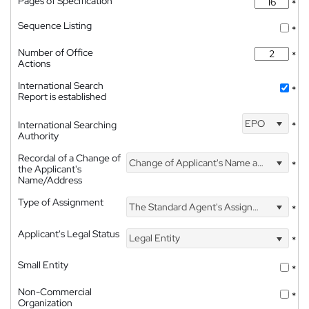
Pages of Specification
*
Sequence Listing
*
Number of Office
*
Actions
International Search
*
Report is established
EPO
International Searching
*
Authority
Recordal of a Change of
Change of Applicant's Name and Address
*
the Applicant's
Name/Address
Type of Assignment
The Standard Agent's Assignment
*
Applicant's Legal Status
Legal Entity
*
Small Entity
*
Non-Commercial
*
Organization