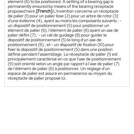
element (6) to be positioned. A setting of a bearing gap is
permanently ensured by means of the bearing receptacle
proposed here.
[French]
L'invention concerne un réceptacle
de palier (1) pour un palier lisse (2) pour un arbre de rotor (3)
d'une éolienne (4), ayant au moins les composants suivants : -
un dispositif de positionnement (5) pour positionner un
élément de palier (6), l'élément de palier (6) ayant un axe de
palier défini (7) ; - un rail de guidage (8) pour guider le
dispositif de positionnement (5) le long d'un axe de
positionnement (9) ; et - un dispositif de fixation (10) pour
fixer le dispositif de positionnement (5) dans une position
définie pendant l'assemblage. Le réceptacle de palier (1) est
principalement caractérisé en ce que l'axe de positionnement
(9) soit orienté selon un angle par rapport à l'axe de palier (7)
de l'élément de palier (6) à positionner. Un réglage d'un
espace de palier est assuré en permanence au moyen du
réceptacle de palier proposé ici.