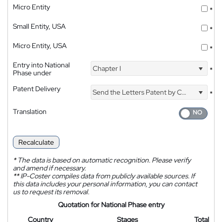
Micro Entity
*
Small Entity, USA
*
Micro Entity, USA
*
Entry into National
Chapter I
*
Phase under
Patent Delivery
Send the Letters Patent by Courier
*
Translation
Recalculate
*
The data is based on automatic recognition. Please verify
and amend if necessary.
**
IP-Coster compiles data from publicly available sources. If
this data includes your personal information, you can contact
us to request its removal.
Quotation for National Phase entry
Country
Stages
Total