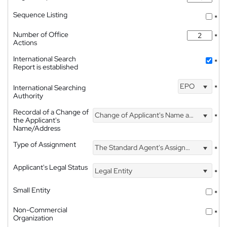
Sequence Listing
*
Number of Office
*
Actions
International Search
*
Report is established
EPO
International Searching
*
Authority
Recordal of a Change of
Change of Applicant's Name and Address
*
the Applicant's
Name/Address
Type of Assignment
The Standard Agent's Assignment
*
Applicant's Legal Status
Legal Entity
*
Small Entity
*
Non-Commercial
*
Organization