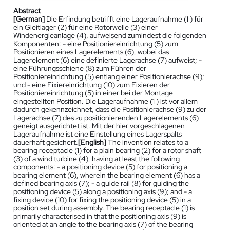
Abstract
[German]
Die Erfindung betrifft eine Lageraufnahme (1 ) für
ein Gleitlager (2) für eine Rotorwelle (3) einer
Windenergieanlage (4), aufweisend zumindest die folgenden
Komponenten: - eine Positioniereinrichtung (5) zum
Positionieren eines Lagerelements (6), wobei das
Lagerelement (6) eine definierte Lagerachse (7) aufweist; -
eine Führungsschiene (8) zum Führen der
Positioniereinrichtung (5) entlang einer Positionierachse (9);
und - eine Fixiereinrichtung (10) zum Fixieren der
Positioniereinrichtung (5) in einer bei der Montage
eingestellten Position. Die Lageraufnahme (1 ) ist vor allem
dadurch gekennzeichnet, dass die Positionierachse (9) zu der
Lagerachse (7) des zu positionierenden Lagerelements (6)
geneigt ausgerichtet ist. Mit der hier vorgeschlagenen
Lageraufnahme ist eine Einstellung eines Lagerspalts
dauerhaft gesichert.
[English]
The invention relates to a
bearing receptacle (1) for a plain bearing (2) for a rotor shaft
(3) of a wind turbine (4), having at least the following
components: - a positioning device (5) for positioning a
bearing element (6), wherein the bearing element (6) has a
defined bearing axis (7); - a guide rail (8) for guiding the
positioning device (5) along a positioning axis (9); and - a
fixing device (10) for fixing the positioning device (5) in a
position set during assembly. The bearing receptacle (1) is
primarily characterised in that the positioning axis (9) is
oriented at an angle to the bearing axis (7) of the bearing