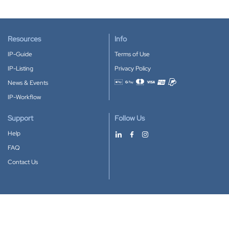
Resources
Info
IP-Guide
Terms of Use
IP-Listing
Privacy Policy
News & Events
Accepted payment methods
IP-Workflow
Support
Follow Us
Help
FAQ
Contact Us
Download our App
Google Play
Apple Store