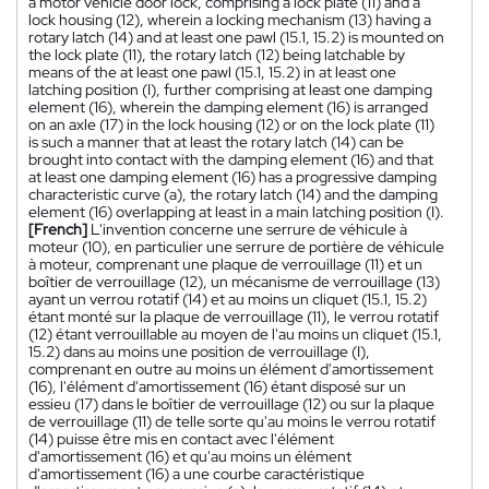
a motor vehicle door lock, comprising a lock plate (11) and a
lock housing (12), wherein a locking mechanism (13) having a
rotary latch (14) and at least one pawl (15.1, 15.2) is mounted on
the lock plate (11), the rotary latch (12) being latchable by
means of the at least one pawl (15.1, 15.2) in at least one
latching position (I), further comprising at least one damping
element (16), wherein the damping element (16) is arranged
on an axle (17) in the lock housing (12) or on the lock plate (11)
is such a manner that at least the rotary latch (14) can be
brought into contact with the damping element (16) and that
at least one damping element (16) has a progressive damping
characteristic curve (a), the rotary latch (14) and the damping
element (16) overlapping at least in a main latching position (I).
[French]
L'invention concerne une serrure de véhicule à
moteur (10), en particulier une serrure de portière de véhicule
à moteur, comprenant une plaque de verrouillage (11) et un
boîtier de verrouillage (12), un mécanisme de verrouillage (13)
ayant un verrou rotatif (14) et au moins un cliquet (15.1, 15.2)
étant monté sur la plaque de verrouillage (11), le verrou rotatif
(12) étant verrouillable au moyen de l'au moins un cliquet (15.1,
15.2) dans au moins une position de verrouillage (I),
comprenant en outre au moins un élément d'amortissement
(16), l'élément d'amortissement (16) étant disposé sur un
essieu (17) dans le boîtier de verrouillage (12) ou sur la plaque
de verrouillage (11) de telle sorte qu'au moins le verrou rotatif
(14) puisse être mis en contact avec l'élément
d'amortissement (16) et qu'au moins un élément
d'amortissement (16) a une courbe caractéristique