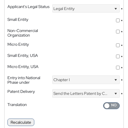
Applicant's Legal Status
Legal Entity
*
Small Entity
*
Non-Commercial
*
Organization
Micro Entity
*
Small Entity, USA
*
Micro Entity, USA
*
Entry into National
Chapter I
*
Phase under
Patent Delivery
Send the Letters Patent by Courier
*
Translation
Recalculate