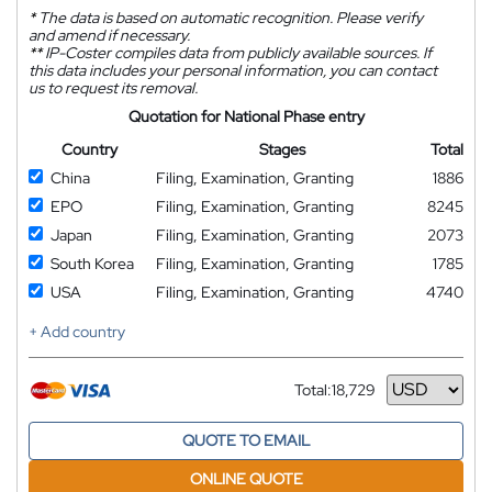
*
The data is based on automatic recognition. Please verify
and amend if necessary.
**
IP-Coster compiles data from publicly available sources. If
this data includes your personal information, you can contact
us to request its removal.
Quotation for National Phase entry
Country
Stages
Total
China
Filing, Examination, Granting
1886
EPO
Filing, Examination, Granting
8245
Japan
Filing, Examination, Granting
2073
South Korea
Filing, Examination, Granting
1785
USA
Filing, Examination, Granting
4740
+ Add country
Total:
18,729
Currency
QUOTE TO EMAIL
ONLINE QUOTE