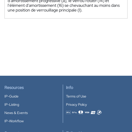
d'amortissement progressive (a), le verrou rotatif (14) et
l'élément d'amortissement (16) se chevauchant au moins dans
une position de verrouillage principale (I).
Resources
Info
IP-Guide
Terms of Use
IP-Listing
Privacy Policy
News & Events
Accepted payment methods
IP-Workflow