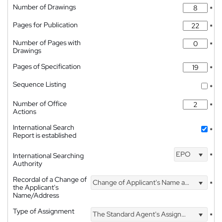
Number of Drawings
*
Pages for Publication
*
Number of Pages with
*
Drawings
Pages of Specification
*
Sequence Listing
*
Number of Office
*
Actions
International Search
*
Report is established
EPO
International Searching
*
Authority
Recordal of a Change of
Change of Applicant's Name and Address
*
the Applicant's
Name/Address
Type of Assignment
The Standard Agent's Assignment
*