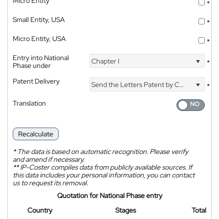
Micro Entity
*
Small Entity, USA
*
Micro Entity, USA
*
Entry into National
Chapter I
*
Phase under
Patent Delivery
Send the Letters Patent by Courier
*
Translation
Recalculate
*
The data is based on automatic recognition. Please verify
and amend if necessary.
**
IP-Coster compiles data from publicly available sources. If
this data includes your personal information, you can contact
us to request its removal.
Quotation for National Phase entry
Country
Stages
Total