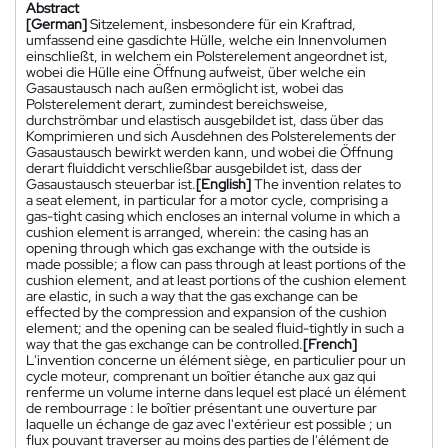
Abstract
[German]
Sitzelement, insbesondere für ein Kraftrad,
umfassend eine gasdichte Hülle, welche ein Innenvolumen
einschließt, in welchem ein Polsterelement angeordnet ist,
wobei die Hülle eine Öffnung aufweist, über welche ein
Gasaustausch nach außen ermöglicht ist, wobei das
Polsterelement derart, zumindest bereichsweise,
durchströmbar und elastisch ausgebildet ist, dass über das
Komprimieren und sich Ausdehnen des Polsterelements der
Gasaustausch bewirkt werden kann, und wobei die Öffnung
derart fluiddicht verschließbar ausgebildet ist, dass der
Gasaustausch steuerbar ist.
[English]
The invention relates to
a seat element, in particular for a motor cycle, comprising a
gas-tight casing which encloses an internal volume in which a
cushion element is arranged, wherein: the casing has an
opening through which gas exchange with the outside is
made possible; a flow can pass through at least portions of the
cushion element, and at least portions of the cushion element
are elastic, in such a way that the gas exchange can be
effected by the compression and expansion of the cushion
element; and the opening can be sealed fluid-tightly in such a
way that the gas exchange can be controlled.
[French]
L'invention concerne un élément siège, en particulier pour un
cycle moteur, comprenant un boîtier étanche aux gaz qui
renferme un volume interne dans lequel est placé un élément
de rembourrage : le boîtier présentant une ouverture par
laquelle un échange de gaz avec l'extérieur est possible ; un
flux pouvant traverser au moins des parties de l'élément de