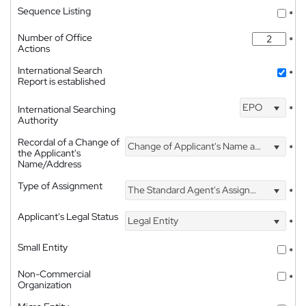
Sequence Listing
*
Number of Office
*
Actions
International Search
*
Report is established
EPO
International Searching
*
Authority
Recordal of a Change of
Change of Applicant's Name and Address
*
the Applicant's
Name/Address
Type of Assignment
The Standard Agent's Assignment
*
Applicant's Legal Status
Legal Entity
*
Small Entity
*
Non-Commercial
*
Organization