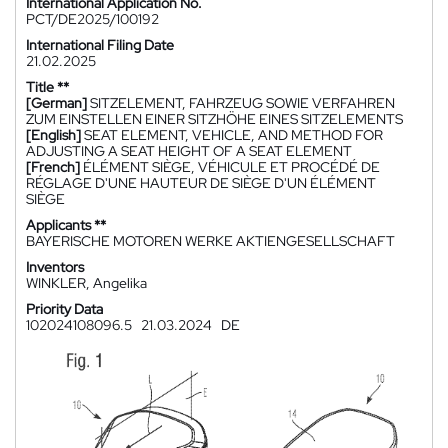
International Application No.
PCT/DE2025/100192
International Filing Date
21.02.2025
Title **
[German]
SITZELEMENT, FAHRZEUG SOWIE VERFAHREN
ZUM EINSTELLEN EINER SITZHÖHE EINES SITZELEMENTS
[English]
SEAT ELEMENT, VEHICLE, AND METHOD FOR
ADJUSTING A SEAT HEIGHT OF A SEAT ELEMENT
[French]
ÉLÉMENT SIÈGE, VÉHICULE ET PROCÉDÉ DE
RÉGLAGE D'UNE HAUTEUR DE SIÈGE D'UN ÉLÉMENT
SIÈGE
Applicants **
BAYERISCHE MOTOREN WERKE AKTIENGESELLSCHAFT
Inventors
WINKLER, Angelika
Priority Data
102024108096.5
21.03.2024
DE