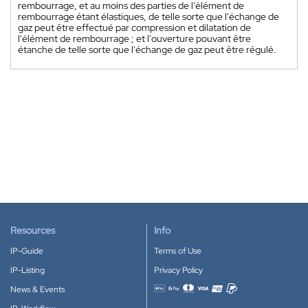
rembourrage, et au moins des parties de l'élément de
rembourrage étant élastiques, de telle sorte que l'échange de
gaz peut être effectué par compression et dilatation de
l'élément de rembourrage ; et l'ouverture pouvant être
étanche de telle sorte que l'échange de gaz peut être régulé.
Resources
Info
IP-Guide
Terms of Use
IP-Listing
Privacy Policy
News & Events
Accepted payment methods