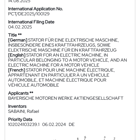
14.08.2025
International Application No.
PCT/DE2025/100129
International Filing Date
04.02.2025
Title **
[German]
STATOR FÜR EINE ELEKTRISCHE MASCHINE,
INSBESONDERE EINES KRAFTFAHRZEUGS, SOWIE
ELEKTRISCHE MASCHINE FÜR EIN KRAFTFAHRZEUG
[English]
STATOR FOR AN ELECTRIC MACHINE, IN
PARTICULAR BELONGING TO A MOTOR VEHICLE, AND AN
ELECTRIC MACHINE FOR A MOTOR VEHICLE
[French]
STATOR POUR UNE MACHINE ÉLECTRIQUE,
APPARTENANT EN PARTICULIER À UN VÉHICULE
AUTOMOBILE, ET MACHINE ÉLECTRIQUE POUR
VÉHICULE AUTOMOBILE
Applicants **
BAYERISCHE MOTOREN WERKE AKTIENGESELLSCHAFT
Inventors
SABAINI, Rafael
Priority Data
102024103239.1
06.02.2024
DE