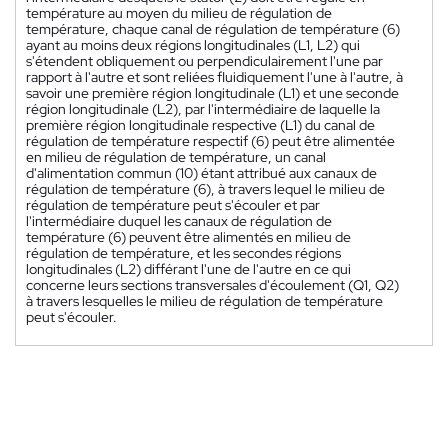
température au moyen du milieu de régulation de
température, chaque canal de régulation de température (6)
ayant au moins deux régions longitudinales (L1, L2) qui
s'étendent obliquement ou perpendiculairement l'une par
rapport à l'autre et sont reliées fluidiquement l'une à l'autre, à
savoir une première région longitudinale (L1) et une seconde
région longitudinale (L2), par l'intermédiaire de laquelle la
première région longitudinale respective (L1) du canal de
régulation de température respectif (6) peut être alimentée
en milieu de régulation de température, un canal
d'alimentation commun (10) étant attribué aux canaux de
régulation de température (6), à travers lequel le milieu de
régulation de température peut s'écouler et par
l'intermédiaire duquel les canaux de régulation de
température (6) peuvent être alimentés en milieu de
régulation de température, et les secondes régions
longitudinales (L2) différant l'une de l'autre en ce qui
concerne leurs sections transversales d'écoulement (Q1, Q2)
à travers lesquelles le milieu de régulation de température
peut s'écouler.