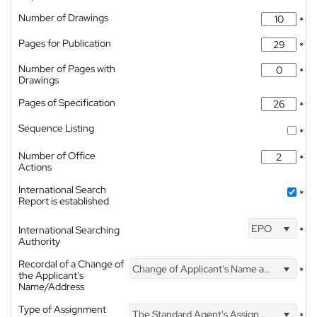
Number of Drawings
*
Pages for Publication
*
Number of Pages with
*
Drawings
Pages of Specification
*
Sequence Listing
*
Number of Office
*
Actions
International Search
*
Report is established
EPO
International Searching
*
Authority
Recordal of a Change of
Change of Applicant's Name and Address
*
the Applicant's
Name/Address
Type of Assignment
The Standard Agent's Assignment
*