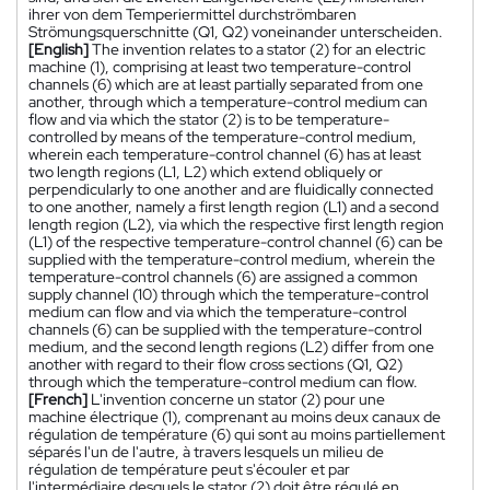
ihrer von dem Temperiermittel durchströmbaren
Strömungsquerschnitte (Q1, Q2) voneinander unterscheiden.
[English]
The invention relates to a stator (2) for an electric
machine (1), comprising at least two temperature-control
channels (6) which are at least partially separated from one
another, through which a temperature-control medium can
flow and via which the stator (2) is to be temperature-
controlled by means of the temperature-control medium,
wherein each temperature-control channel (6) has at least
two length regions (L1, L2) which extend obliquely or
perpendicularly to one another and are fluidically connected
to one another, namely a first length region (L1) and a second
length region (L2), via which the respective first length region
(L1) of the respective temperature-control channel (6) can be
supplied with the temperature-control medium, wherein the
temperature-control channels (6) are assigned a common
supply channel (10) through which the temperature-control
medium can flow and via which the temperature-control
channels (6) can be supplied with the temperature-control
medium, and the second length regions (L2) differ from one
another with regard to their flow cross sections (Q1, Q2)
through which the temperature-control medium can flow.
[French]
L'invention concerne un stator (2) pour une
machine électrique (1), comprenant au moins deux canaux de
régulation de température (6) qui sont au moins partiellement
séparés l'un de l'autre, à travers lesquels un milieu de
régulation de température peut s'écouler et par
l'intermédiaire desquels le stator (2) doit être régulé en