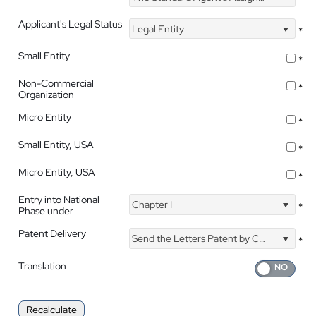
Applicant's Legal Status
Legal Entity
*
Small Entity
*
Non-Commercial
*
Organization
Micro Entity
*
Small Entity, USA
*
Micro Entity, USA
*
Entry into National
Chapter I
*
Phase under
Patent Delivery
Send the Letters Patent by Courier
*
Translation
Recalculate