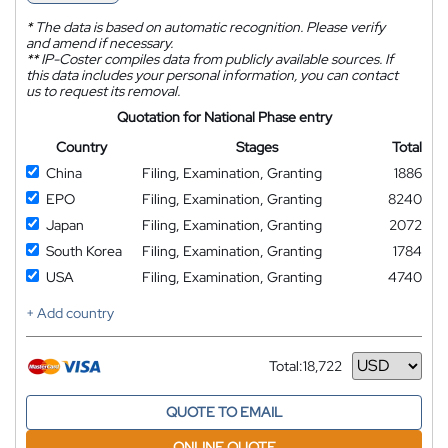
*
The data is based on automatic recognition. Please verify
and amend if necessary.
**
IP-Coster compiles data from publicly available sources. If
this data includes your personal information, you can contact
us to request its removal.
Quotation for National Phase entry
Country
Stages
Total
China
Filing, Examination, Granting
1886
EPO
Filing, Examination, Granting
8240
Japan
Filing, Examination, Granting
2072
South Korea
Filing, Examination, Granting
1784
USA
Filing, Examination, Granting
4740
+ Add country
Total:
18,722
Currency
QUOTE TO EMAIL
ONLINE QUOTE