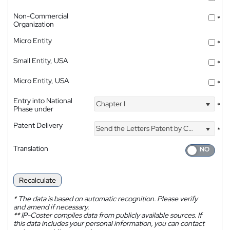
Non-Commercial
*
Organization
Micro Entity
*
Small Entity, USA
*
Micro Entity, USA
*
Entry into National
Chapter I
*
Phase under
Patent Delivery
Send the Letters Patent by Courier
*
Translation
Recalculate
*
The data is based on automatic recognition. Please verify
and amend if necessary.
**
IP-Coster compiles data from publicly available sources. If
this data includes your personal information, you can contact