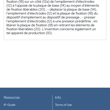
fixation (18) sur un côté (12a) de l'empilement d'électrodes
(12) à l'opposé de la plaque de base (14) au moyen d'éléments
de fixation libérables (20) ; - déplacer la plaque de base (14),
l'empilement d'électrodes (12) et la plaque de fixation (18) du
dispositif d'empilement au dispositif de pressage ; - presser
l'empilement d'électrodes (12) à une pression prédéfinie ; et-
libérer la plaque de fixation (18) en retirant les éléments de
fixation libérables (20). L'invention concerne également un
tel appareil de production (10).
Resources
Info
IP-Guide
Terms of Use