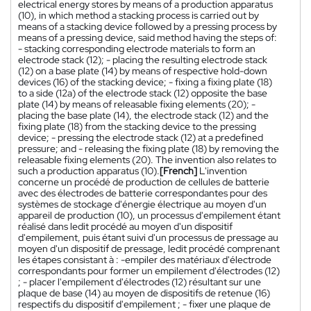
electrical energy stores by means of a production apparatus
(10), in which method a stacking process is carried out by
means of a stacking device followed by a pressing process by
means of a pressing device, said method having the steps of:
- stacking corresponding electrode materials to form an
electrode stack (12); - placing the resulting electrode stack
(12) on a base plate (14) by means of respective hold-down
devices (16) of the stacking device; - fixing a fixing plate (18)
to a side (12a) of the electrode stack (12) opposite the base
plate (14) by means of releasable fixing elements (20); -
placing the base plate (14), the electrode stack (12) and the
fixing plate (18) from the stacking device to the pressing
device; - pressing the electrode stack (12) at a predefined
pressure; and - releasing the fixing plate (18) by removing the
releasable fixing elements (20). The invention also relates to
such a production apparatus (10).
[French]
L'invention
concerne un procédé de production de cellules de batterie
avec des électrodes de batterie correspondantes pour des
systèmes de stockage d'énergie électrique au moyen d'un
appareil de production (10), un processus d'empilement étant
réalisé dans ledit procédé au moyen d'un dispositif
d'empilement, puis étant suivi d'un processus de pressage au
moyen d'un dispositif de pressage, ledit procédé comprenant
les étapes consistant à : -empiler des matériaux d'électrode
correspondants pour former un empilement d'électrodes (12)
; - placer l'empilement d'électrodes (12) résultant sur une
plaque de base (14) au moyen de dispositifs de retenue (16)
respectifs du dispositif d'empilement ; - fixer une plaque de