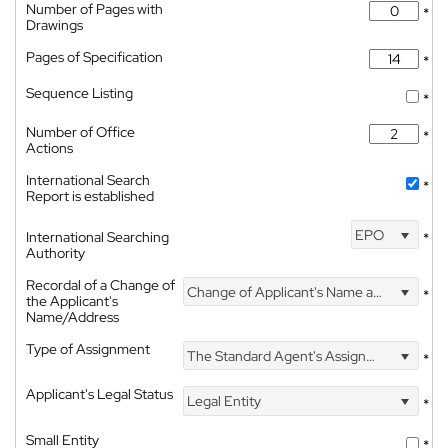
Number of Pages with
*
Drawings
Pages of Specification
*
Sequence Listing
*
Number of Office
*
Actions
International Search
*
Report is established
EPO
International Searching
*
Authority
Recordal of a Change of
Change of Applicant's Name and Address
*
the Applicant's
Name/Address
Type of Assignment
The Standard Agent's Assignment
*
Applicant's Legal Status
Legal Entity
*
Small Entity
*