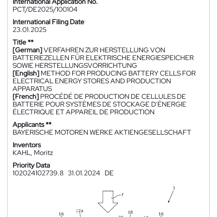
International Application No.
PCT/DE2025/100104
International Filing Date
23.01.2025
Title **
[German]
VERFAHREN ZUR HERSTELLUNG VON
BATTERIEZELLEN FÜR ELEKTRISCHE ENERGIESPEICHER
SOWIE HERSTELLUNGSVORRICHTUNG
[English]
METHOD FOR PRODUCING BATTERY CELLS FOR
ELECTRICAL ENERGY STORES AND PRODUCTION
APPARATUS
[French]
PROCÉDÉ DE PRODUCTION DE CELLULES DE
BATTERIE POUR SYSTÈMES DE STOCKAGE D'ÉNERGIE
ÉLECTRIQUE ET APPAREIL DE PRODUCTION
Applicants **
BAYERISCHE MOTOREN WERKE AKTIENGESELLSCHAFT
Inventors
KAHL, Moritz
Priority Data
102024102739.8
31.01.2024
DE