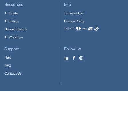
Resources
Info
IP-Guide
Terms of Use
IP-Listing
Privacy Policy
News & Events
Accepted payment methods
IP-Workflow
Support
Follow Us
Help
FAQ
Contact Us
Download our App
Google Play
Apple Store
IP-Coster © 2010-2026
All rights reserved.