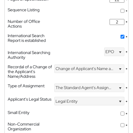
*
Sequence Listing
*
Number of Office
*
Actions
International Search
*
Report is established
EPO
International Searching
*
Authority
Recordal of a Change of
Change of Applicant's Name and Address
*
the Applicant's
Name/Address
Type of Assignment
The Standard Agent's Assignment
*
Applicant's Legal Status
Legal Entity
*
Small Entity
*
Non-Commercial
*
Organization