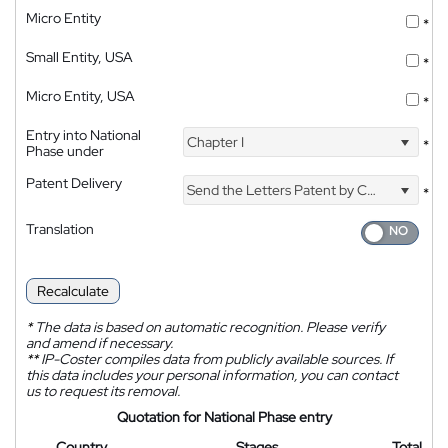
Micro Entity
*
Small Entity, USA
*
Micro Entity, USA
*
Entry into National
Chapter I
*
Phase under
Patent Delivery
Send the Letters Patent by Courier
*
Translation
Recalculate
*
The data is based on automatic recognition. Please verify
and amend if necessary.
**
IP-Coster compiles data from publicly available sources. If
this data includes your personal information, you can contact
us to request its removal.
Quotation for National Phase entry
Country
Stages
Total