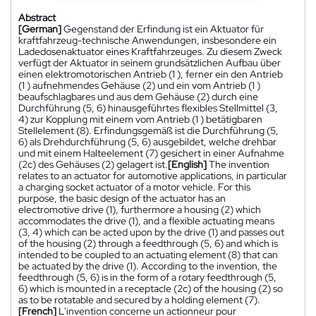
Abstract
[German]
Gegenstand der Erfindung ist ein Aktuator für
kraftfahrzeug-technische Anwendungen, insbesondere ein
Ladedosenaktuator eines Kraftfahrzeuges. Zu diesem Zweck
verfügt der Aktuator in seinem grundsätzlichen Aufbau über
einen elektromotorischen Antrieb (1 ), ferner ein den Antrieb
(1 ) aufnehmendes Gehäuse (2) und ein vom Antrieb (1 )
beaufschlagbares und aus dem Gehäuse (2) durch eine
Durchführung (5, 6) hinausgeführtes flexibles Stellmittel (3,
4) zur Kopplung mit einem vom Antrieb (1 ) betätigbaren
Stellelement (8). Erfindungsgemäß ist die Durchführung (5,
6) als Drehdurchführung (5, 6) ausgebildet, welche drehbar
und mit einem Halteelement (7) gesichert in einer Aufnahme
(2c) des Gehäuses (2) gelagert ist.
[English]
The invention
relates to an actuator for automotive applications, in particular
a charging socket actuator of a motor vehicle. For this
purpose, the basic design of the actuator has an
electromotive drive (1), furthermore a housing (2) which
accommodates the drive (1), and a flexible actuating means
(3, 4) which can be acted upon by the drive (1) and passes out
of the housing (2) through a feedthrough (5, 6) and which is
intended to be coupled to an actuating element (8) that can
be actuated by the drive (1). According to the invention, the
feedthrough (5, 6) is in the form of a rotary feedthrough (5,
6) which is mounted in a receptacle (2c) of the housing (2) so
as to be rotatable and secured by a holding element (7).
[French]
L'invention concerne un actionneur pour