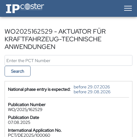
IP-Coster — Home
WO2025162529 - AKTUATOR FÜR
KRAFTFAHRZEUG-TECHNISCHE
ANWENDUNGEN
Search
before 29.07.2026
National phase entry is expected:
before 29.08.2026
Publication Number
WO/2025/162529
Publication Date
07.08.2025
International Application No.
PCT/DE2025/100060