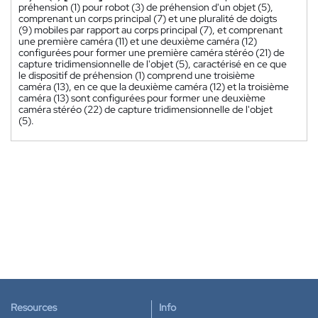
préhension (1) pour robot (3) de préhension d'un objet (5),
comprenant un corps principal (7) et une pluralité de doigts
(9) mobiles par rapport au corps principal (7), et comprenant
une première caméra (11) et une deuxième caméra (12)
configurées pour former une première caméra stéréo (21) de
capture tridimensionnelle de l'objet (5), caractérisé en ce que
le dispositif de préhension (1) comprend une troisième
caméra (13), en ce que la deuxième caméra (12) et la troisième
caméra (13) sont configurées pour former une deuxième
caméra stéréo (22) de capture tridimensionnelle de l'objet
(5).
Resources
Info