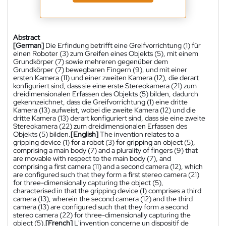
Abstract
[German]
Die Erfindung betrifft eine Greifvorrichtung (1) für
einen Roboter (3) zum Greifen eines Objekts (5), mit einem
Grundkörper (7) sowie mehreren gegenüber dem
Grundkörper (7) bewegbaren Fingern (9), und mit einer
ersten Kamera (11) und einer zweiten Kamera (12), die derart
konfiguriert sind, dass sie eine erste Stereokamera (21) zum
dreidimensionalen Erfassen des Objekts (5) bilden, dadurch
gekennzeichnet, dass die Greifvorrichtung (1) eine dritte
Kamera (13) aufweist, wobei die zweite Kamera (12) und die
dritte Kamera (13) derart konfiguriert sind, dass sie eine zweite
Stereokamera (22) zum dreidimensionalen Erfassen des
Objekts (5) bilden.
[English]
The invention relates to a
gripping device (1) for a robot (3) for gripping an object (5),
comprising a main body (7) and a plurality of fingers (9) that
are movable with respect to the main body (7), and
comprising a first camera (11) and a second camera (12), which
are configured such that they form a first stereo camera (21)
for three-dimensionally capturing the object (5),
characterised in that the gripping device (1) comprises a third
camera (13), wherein the second camera (12) and the third
camera (13) are configured such that they form a second
stereo camera (22) for three-dimensionally capturing the
object (5).
[French]
L'invention concerne un dispositif de