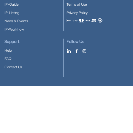
IP-Guide
Terms of Use
IP-Listing
Privacy Policy
News & Events
Accepted payment methods
IP-Workflow
Support
Follow Us
Help
FAQ
Contact Us
Download our App
Google Play
Apple Store
IP-Coster © 2010-2026
All rights reserved.