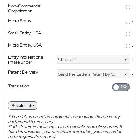
Non-Commercial
*
Organization
Micro Entity
*
Small Entity, USA
*
Micro Entity, USA
*
Entry into National
Chapter I
*
Phase under
Patent Delivery
Send the Letters Patent by Courier
*
Translation
Recalculate
*
The data is based on automatic recognition. Please verify
and amend if necessary.
**
IP-Coster compiles data from publicly available sources. If
this data includes your personal information, you can contact
us to request its removal.