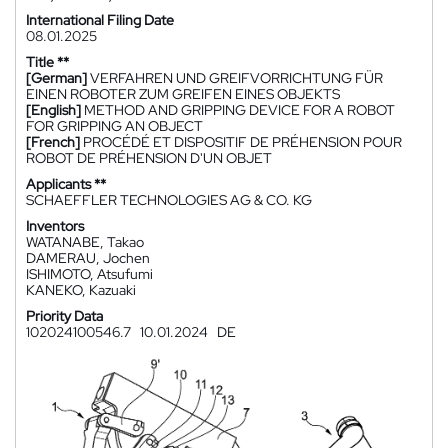
International Filing Date
08.01.2025
Title **
[German]
VERFAHREN UND GREIFVORRICHTUNG FÜR
EINEN ROBOTER ZUM GREIFEN EINES OBJEKTS
[English]
METHOD AND GRIPPING DEVICE FOR A ROBOT
FOR GRIPPING AN OBJECT
[French]
PROCÉDÉ ET DISPOSITIF DE PRÉHENSION POUR
ROBOT DE PRÉHENSION D'UN OBJET
Applicants **
SCHAEFFLER TECHNOLOGIES AG & CO. KG
Inventors
WATANABE, Takao
DAMERAU, Jochen
ISHIMOTO, Atsufumi
KANEKO, Kazuaki
Priority Data
102024100546.7
10.01.2024
DE