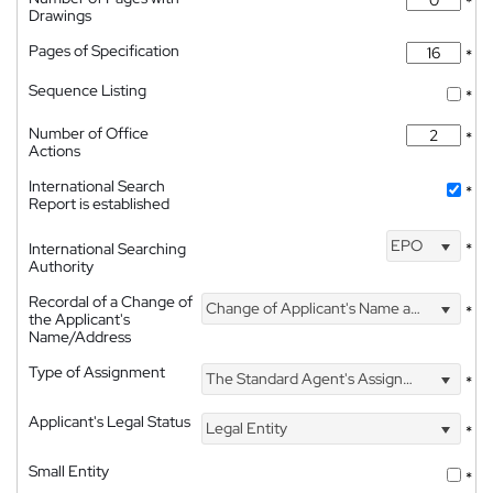
*
Drawings
Pages of Specification
*
Sequence Listing
*
Number of Office
*
Actions
International Search
*
Report is established
EPO
International Searching
*
Authority
Recordal of a Change of
Change of Applicant's Name and Address
*
the Applicant's
Name/Address
Type of Assignment
The Standard Agent's Assignment
*
Applicant's Legal Status
Legal Entity
*
Small Entity
*