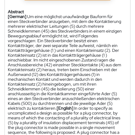
Abstract
[German]
Um eine möglichst unaufwändige Bauform für
einen Steckverbinder anzugeben, mit dem die Kontaktierung
mehrerer elektrischer Leitungen (5) durch mehrere
Schneidklemmen (45) des Steckverbinders in einem einzigen
Bewegungsablauf ermöglicht ist, wird Folgendes
vorgeschlagen: Ein Steckverbinder besitzt einen
Kontaktträger, der zwei separate Teile aufweist, nämlich ein
Kontaktträgergehäuse (1 ) und einen Kontakteinsatz (2). Der
Kontakteinsatz (2) ist in das Kontaktträgergehäuse (1 )
einschiebbar. Im nicht eingeschobenen Zustand ragen die
Anschlussbereiche (42) einzelner Steckkontakte (4) aus dem
Kontakteinsatz (2) heraus, treten beim Einschieben mit der
Außenwand (12) des Kontaktträgergehäuses (1) in
mechanischen Kontakt und werden dadurch in den
Kontakteinsatz (2) hineingebogen, um mit ihren
Schneidklemmen (45) die Isolierung (50) einer
anschlussseitig in die Kontaktkammer eingeführte Ader (5)
eines an den Steckverbinder anzuschließenden elektrischen
Kabels (500) zu durchtrennen und die jeweilige Ader (5)
elektrisch zu kontaktieren.
[English]
In order to specify as
uncomplicated a design as possible for a plug connector, by
means of which the contacting of a plurality of electrical lines
(5) by a plurality of insulation displacement terminals (45) of
the plug connector is made possible in a single movement
sequence, the following is proposed: A plug connector has a