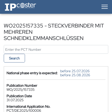
IP-Coster — Home
WO2025157335 - STECKVERBINDER MIT
MEHREREN
SCHNEIDKLEMMANSCHLÜSSEN
Search
before 25.07.2026
National phase entry is expected:
before 25.08.2026
Publication Number
WO/2025/157335
Publication Date
31.07.2025
International Application No.
PCT/DE2025/100006