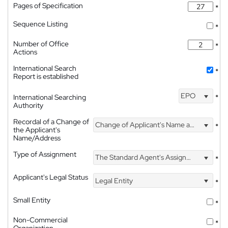
Pages of Specification
*
Sequence Listing
*
Number of Office
*
Actions
International Search
*
Report is established
EPO
International Searching
*
Authority
Recordal of a Change of
Change of Applicant's Name and Address
*
the Applicant's
Name/Address
Type of Assignment
The Standard Agent's Assignment
*
Applicant's Legal Status
Legal Entity
*
Small Entity
*
Non-Commercial
*