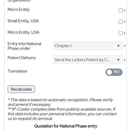
Organization
Micro Entity
*
Small Entity, USA
*
Micro Entity, USA
*
Entry into National
Chapter I
*
Phase under
Patent Delivery
Send the Letters Patent by Courier
*
Translation
Recalculate
*
The data is based on automatic recognition. Please verify
and amend if necessary.
**
IP-Coster compiles data from publicly available sources. If
this data includes your personal information, you can contact
us to request its removal.
Quotation for National Phase entry