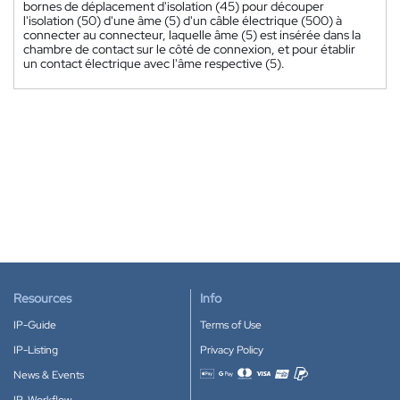
bornes de déplacement d'isolation (45) pour découper
l'isolation (50) d'une âme (5) d'un câble électrique (500) à
connecter au connecteur, laquelle âme (5) est insérée dans la
chambre de contact sur le côté de connexion, et pour établir
un contact électrique avec l'âme respective (5).
Resources
Info
IP-Guide
Terms of Use
IP-Listing
Privacy Policy
News & Events
Accepted payment methods