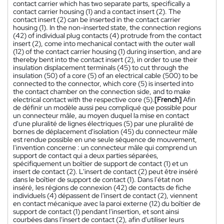
contact carrier which has two separate parts, specifically a
contact carrier housing (1) and a contact insert (2). The
contact insert (2) can be inserted in the contact carrier
housing (1). In the non-inserted state, the connection regions
(42) of individual plug contacts (4) protrude from the contact
insert (2), come into mechanical contact with the outer wall
(12) of the contact carrier housing (1) during insertion, and are
thereby bent into the contact insert (2), in order to use their
insulation displacement terminals (45) to cut through the
insulation (50) of a core (5) of an electrical cable (500) to be
connected to the connector, which core (5) is inserted into
the contact chamber on the connection side, and to make
electrical contact with the respective core (5).
[French]
Afin
de définir un modèle aussi peu compliqué que possible pour
un connecteur mâle, au moyen duquel la mise en contact
d'une pluralité de lignes électriques (5) par une pluralité de
bornes de déplacement d'isolation (45) du connecteur mâle
est rendue possible en une seule séquence de mouvement,
l'invention concerne : un connecteur mâle qui comprend un
support de contact qui a deux parties séparées,
spécifiquement un boîtier de support de contact (1) et un
insert de contact (2). L'insert de contact (2) peut être inséré
dans le boîtier de support de contact (1). Dans l'état non
inséré, les régions de connexion (42) de contacts de fiche
individuels (4) dépassent de l'insert de contact (2), viennent
en contact mécanique avec la paroi externe (12) du boîtier de
support de contact (1) pendant l'insertion, et sont ainsi
courbées dans l'insert de contact (2), afin d'utiliser leurs