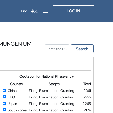
LOG IN
Eng
中文
ÖMUNGEN UM
Search
Quotation for National Phase entry
Country
Stages
Total
China
Filing, Examination, Granting
2061
EPO
Filing, Examination, Granting
6665
Japan
Filing, Examination, Granting
2265
South Korea
Filing, Examination, Granting
2174