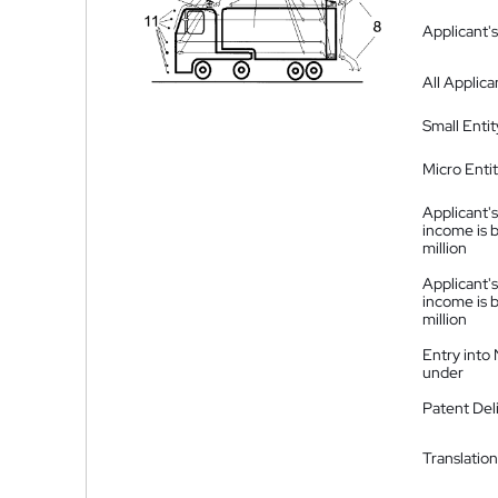
Applicant's
All Applica
Small Entit
Micro Enti
Applicant's
income is 
million
Applicant's
income is 
million
Entry into
under
Patent Del
Translation