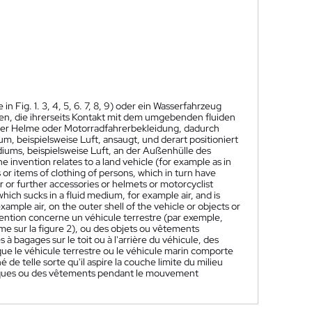
n Fig. 1. 3, 4, 5, 6. 7, 8, 9) oder ein Wasserfahrzeug
en, die ihrerseits Kontakt mit dem umgebenden fluiden
er Helme oder Motorradfahrerbekleidung, dadurch
m, beispielsweise Luft, ansaugt, und derart positioniert
diums, beispielsweise Luft, an der Außenhülle des
e invention relates to a land vehicle (for example as in
cts or items of clothing of persons, which in turn have
 or further accessories or helmets or motorcyclist
which sucks in a fluid medium, for example air, and is
xample air, on the outer shell of the vehicle or objects or
vention concerne un véhicule terrestre (par exemple,
mme sur la figure 2), ou des objets ou vêtements
 à bagages sur le toit ou à l'arrière du véhicule, des
ue le véhicule terrestre ou le véhicule marin comporte
é de telle sorte qu'il aspire la couche limite du milieu
 casques ou des vêtements pendant le mouvement