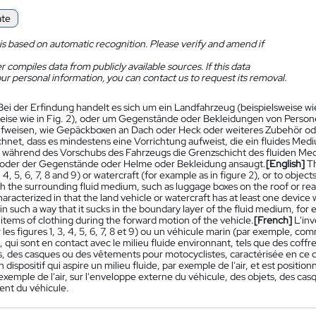
ate
is based on automatic recognition. Please verify and amend if
 compiles data from publicly available sources. If this data
ur personal information, you can contact us to request its removal.
Bei der Erfindung handelt es sich um ein Landfahrzeug (beispielsweise wie i
weise wie in Fig. 2), oder um Gegenstände oder Bekleidungen von Person
weisen, wie Gepäckboxen an Dach oder Heck oder weiteres Zubehör od
net, dass es mindestens eine Vorrichtung aufweist, die ein fluides Mediu
sie während des Vorschubs des Fahrzeugs die Grenzschicht des fluiden Me
oder der Gegenstände oder Helme oder Bekleidung ansaugt.
[English]
Th
3, 4, 5, 6, 7, 8 and 9) or watercraft (for example as in figure 2), or to obje
h the surrounding fluid medium, such as luggage boxes on the roof or rear
haracterized in that the land vehicle or watercraft has at least one device 
in such a way that it sucks in the boundary layer of the fluid medium, for e
items of clothing during the forward motion of the vehicle.
[French]
L'in
es figures 1, 3, 4, 5, 6, 7, 8 et 9) ou un véhicule marin (par exemple, co
 qui sont en contact avec le milieu fluide environnant, tels que des coffres
s, des casques ou des vêtements pour motocyclistes, caractérisée en ce q
 dispositif qui aspire un milieu fluide, par exemple de l'air, et est positionn
r exemple de l'air, sur l'enveloppe externe du véhicule, des objets, des
nt du véhicule.