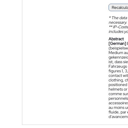
Recalcul
*
The data 
necessary.
**
IP-Coster
includes yo
Abstract
[German]
(beispiels
Medium auf
gekennzeich
ist, dass 
Fahrzeugs 
figures 1, 
contact wit
clothing, c
positioned 
helmets or 
comme sur l
personnels,
accessoire
au moins un
fluide, pa
d'avanceme