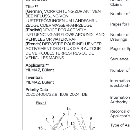
Claims
Title **
[German]
VORRICHTUNG ZUR AKTIVEN
Number of
BEEINFLUSSUNG VON
LUFTSTRÖMUNGEN UM LANDFAHR¬
Pages for 
ZEUGE ODER WASSERFAHRZEUGE
[English]
DEVICE FOR ACTIVELY
INFLUENCING AIR FLOWS AROUND LAND
Number of
VEHICLES OR WATERCRAFT
Drawings
[French]
DISPOSITIF POUR INFLUENCER
ACTIVEMENT DES FLUX D'AIR AUTOUR
Pages of S
DE VÉHICULES TERRESTRES OU DE
VÉHICULES MARINS
Sequence L
Applicants **
YILMAZ, Bülent
Number of 
Inventors
Internatio
YILMAZ, Bülent
is establis
Priority Data
202024001733.8
11.09.2024
DE
Internatio
Authority
Recordal o
Applicant
Type of A