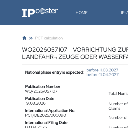
IP-Coster
HOME
IP
PCT calculation
WO2026057107 - VORRICHTUNG ZU
LANDFAHR¬ ZEUGE ODER WASSERF
before 11.03.2027
National phase entry is expected:
before 11.04.2027
Publication Number
WO/2026/057107
Total Num
Publication Date
19.03.2026
Number of
Claims
International Application No.
PCT/DE2025/000090
Number of 
International Filing Date
03.09.2025
Number of