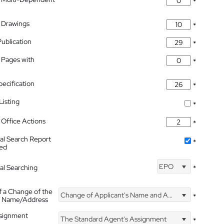
*
 Drawings
*
Publication
*
 Pages with
*
pecification
*
isting
*
Office Actions
*
nal Search Report
*
hed
EPO
nal Searching
*
f a Change of the
Change of Applicant's Name and Address
*
's Name/Address
ssignment
The Standard Agent's Assignment
*