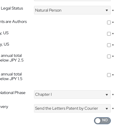
 Legal Status
Natural Person
*
nts are Authors
*
y, US
*
ty, US
*
 annual total
*
below JPY 2.5
 annual total
*
below JPY 1.5
 National Phase
Chapter I
*
ivery
Send the Letters Patent by Courier
*