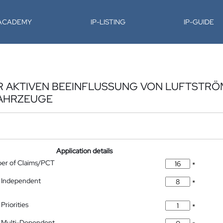
-ACADEMY
IP-LISTING
IP-GUIDE
R AKTIVEN BEEINFLUSSUNG VON LUFTSTR
AHRZEUGE
Application details
ber of Claims/PCT
*
 Independent
*
Priorities
*
 Multi-Dependent