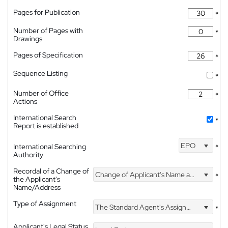
Pages for Publication
*
Number of Pages with
*
Drawings
Pages of Specification
*
Sequence Listing
*
Number of Office
*
Actions
International Search
*
Report is established
EPO
International Searching
*
Authority
Recordal of a Change of
Change of Applicant's Name and Address
*
the Applicant's
Name/Address
Type of Assignment
The Standard Agent's Assignment
*
Applicant's Legal Status