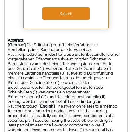
Submit
Abstract
[German]
Die Erfindung betrifft ein Verfahren zur
Herstellung eines Raucherprodukts, wobei das
Raucherprodukt zumindest teilweise Blütenbestandteile einer
vorgegebenen Pflanzenart aufweist, mit den Schritten: o
Bereitstellen zumindest eines Teils wenigstens einer Blüte
oder Scheinblüte (1), wobei die Blüte oder Scheinblüte (1)
mehrere Blütenbestandteile (3) aufweist, o Durchführung
eines maschinellen Trennverfahrens der bereitgestellten
Blüten oder Scheinblüten (1), o wobei aus den
Blütenbestandteilen der bereitgestellten Blüten oder
Scheinblüten (1) wenigstens ein abgetrennter
Blütenbestandteil (10) und Restblütenbestandteile (11)
erzeugt werden. Daneben betrifft die Erfindung ein
Raucherprodukt.
[English]
The invention relates to a method
for producing a smoking product, wherein the smoking
product at least partially comprises flower components of a
specified plant species, having the steps of: o providing at
least part of at least one flower or composite flower (1),
wherein the flower or composite flower (1) has a plurality of