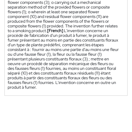
flower components (3); o carrying out a mechanical
separation method of the provided flowers or composite
flowers (1); o wherein at least one separated flower
component (10) and residual flower components (11) are
produced from the flower components of the flowers or
composite flowers (1) provided. The invention further relates
to a smoking product.
[French]
L'invention concerne un
procédé de fabrication d'un produit à fumer, le produit à
fumer présentant au moins en partie des constituants floraux
d'un type de plante prédéfini, comprenant les étapes
consistant à : fournir au moins une partie d'au moins une fleur
ou d'une fausse fleur (1), la fleur ou la fausse fleur (1)
présentant plusieurs constituants floraux (3) ; mettre en
oeuvre un procédé de séparation mécanique des fleurs ou
des fausses fleurs (1) fournies, au moins un constituant floral
séparé (10) et des constituants floraux résiduels (11) étant
produits à partir des constituants floraux des fleurs ou des
fausses fleurs (1) fournies. L'invention concerne en outre un
produit à fumer.