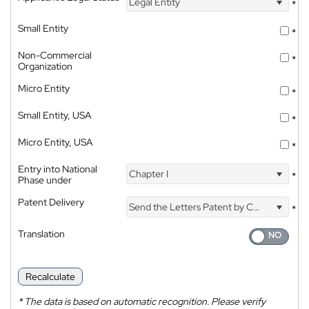
Legal Entity
*
Small Entity
*
Non-Commercial
*
Organization
Micro Entity
*
Small Entity, USA
*
Micro Entity, USA
*
Entry into National
Chapter I
*
Phase under
Patent Delivery
Send the Letters Patent by Courier
*
Translation
Recalculate
*
The data is based on automatic recognition. Please verify