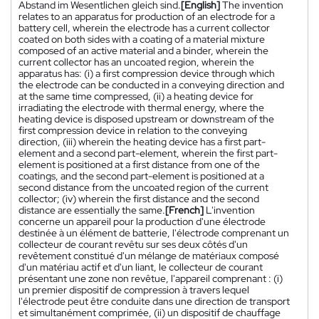
Abstand im Wesentlichen gleich sind.
[English]
The invention
relates to an apparatus for production of an electrode for a
battery cell, wherein the electrode has a current collector
coated on both sides with a coating of a material mixture
composed of an active material and a binder, wherein the
current collector has an uncoated region, wherein the
apparatus has: (i) a first compression device through which
the electrode can be conducted in a conveying direction and
at the same time compressed, (ii) a heating device for
irradiating the electrode with thermal energy, where the
heating device is disposed upstream or downstream of the
first compression device in relation to the conveying
direction, (iii) wherein the heating device has a first part-
element and a second part-element, wherein the first part-
element is positioned at a first distance from one of the
coatings, and the second part-element is positioned at a
second distance from the uncoated region of the current
collector; (iv) wherein the first distance and the second
distance are essentially the same.
[French]
L'invention
concerne un appareil pour la production d'une électrode
destinée à un élément de batterie, l'électrode comprenant un
collecteur de courant revêtu sur ses deux côtés d'un
revêtement constitué d'un mélange de matériaux composé
d'un matériau actif et d'un liant, le collecteur de courant
présentant une zone non revêtue, l'appareil comprenant : (i)
un premier dispositif de compression à travers lequel
l'électrode peut être conduite dans une direction de transport
et simultanément comprimée, (ii) un dispositif de chauffage