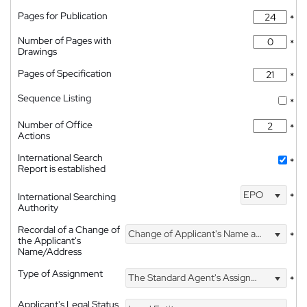
Pages for Publication
*
Number of Pages with
*
Drawings
Pages of Specification
*
Sequence Listing
*
Number of Office
*
Actions
International Search
*
Report is established
EPO
International Searching
*
Authority
Recordal of a Change of
Change of Applicant's Name and Address
*
the Applicant's
Name/Address
Type of Assignment
The Standard Agent's Assignment
*
Applicant's Legal Status