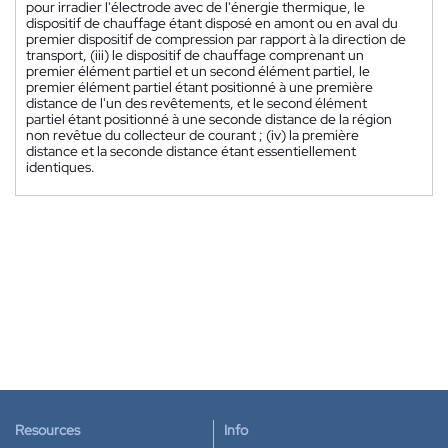
pour irradier l'électrode avec de l'énergie thermique, le
dispositif de chauffage étant disposé en amont ou en aval du
premier dispositif de compression par rapport à la direction de
transport, (iii) le dispositif de chauffage comprenant un
premier élément partiel et un second élément partiel, le
premier élément partiel étant positionné à une première
distance de l'un des revêtements, et le second élément
partiel étant positionné à une seconde distance de la région
non revêtue du collecteur de courant ; (iv) la première
distance et la seconde distance étant essentiellement
identiques.
Resources
Info