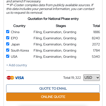
and amend if necessary.
**
IP-Coster compiles data from publicly available sources. If
this data includes your personal information, you can contact
us to request its removal.
Quotation for National Phase entry
Country
Stages
Total
China
Filing, Examination, Granting
1886
EPO
Filing, Examination, Granting
8240
Japan
Filing, Examination, Granting
2072
South Korea
Filing, Examination, Granting
1784
USA
Filing, Examination, Granting
5340
+ Add country
Total:
19,322
Currency
QUOTE TO EMAIL
ONLINE QUOTE