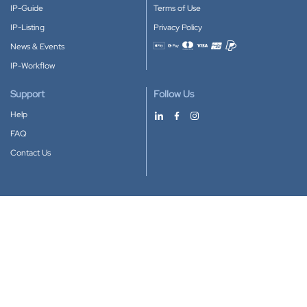
IP-Guide
Terms of Use
IP-Listing
Privacy Policy
News & Events
Accepted payment methods
IP-Workflow
Support
Follow Us
Help
FAQ
Contact Us
Download our App
Google Play
Apple Store
IP-Coster © 2010-2026
All rights reserved.