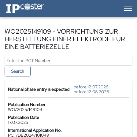
IP-Coster — Home
WO2025149109 - VORRICHTUNG ZUR
HERSTELLUNG EINER ELEKTRODE FÜR
EINE BATTERIEZELLE
Search
before 12.07.2026
National phase entry is expected:
before 12.08.2026
Publication Number
WO/2025/149109
Publication Date
17.07.2025
International Application No.
PCT/DE2024/101049