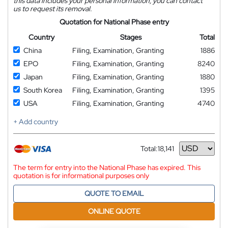
this data includes your personal information, you can contact
us to request its removal.
Quotation for National Phase entry
Country
Stages
Total
China
Filing, Examination, Granting
1886
EPO
Filing, Examination, Granting
8240
Japan
Filing, Examination, Granting
1880
South Korea
Filing, Examination, Granting
1395
USA
Filing, Examination, Granting
4740
+ Add country
Total:
18,141
Currency
The term for entry into the National Phase has expired. This
quotation is for informational purposes only
QUOTE TO EMAIL
ONLINE QUOTE