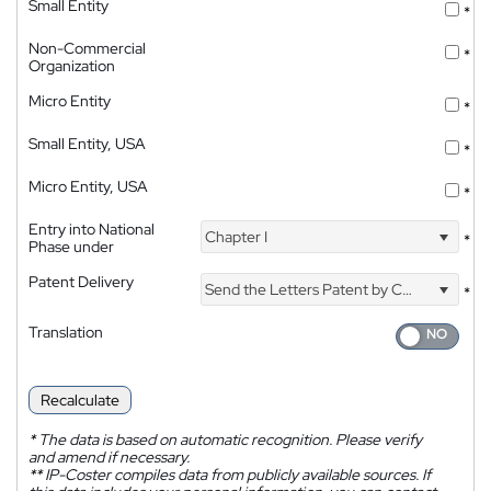
Small Entity
*
Non-Commercial
*
Organization
Micro Entity
*
Small Entity, USA
*
Micro Entity, USA
*
Entry into National
Chapter I
*
Phase under
Patent Delivery
Send the Letters Patent by Courier
*
Translation
Recalculate
*
The data is based on automatic recognition. Please verify
and amend if necessary.
**
IP-Coster compiles data from publicly available sources. If