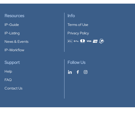
Resources
Info
IP-Guide
Terms of Use
IP-Listing
Privacy Policy
News & Events
Accepted payment methods
IP-Workflow
Support
Follow Us
Help
FAQ
Contact Us
Download our App
Google Play
Apple Store