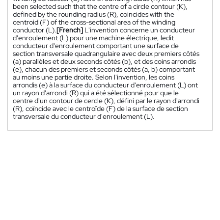
been selected such that the centre of a circle contour (K),
defined by the rounding radius (R), coincides with the
centroid (F) of the cross-sectional area of the winding
conductor (L).
[French]
L'invention concerne un conducteur
d'enroulement (L) pour une machine électrique, ledit
conducteur d'enroulement comportant une surface de
section transversale quadrangulaire avec deux premiers côtés
(a) parallèles et deux seconds côtés (b), et des coins arrondis
(e), chacun des premiers et seconds côtés (a, b) comportant
au moins une partie droite. Selon l'invention, les coins
arrondis (e) à la surface du conducteur d'enroulement (L) ont
un rayon d'arrondi (R) qui a été sélectionné pour que le
centre d'un contour de cercle (K), défini par le rayon d'arrondi
(R), coïncide avec le centroïde (F) de la surface de section
transversale du conducteur d'enroulement (L).