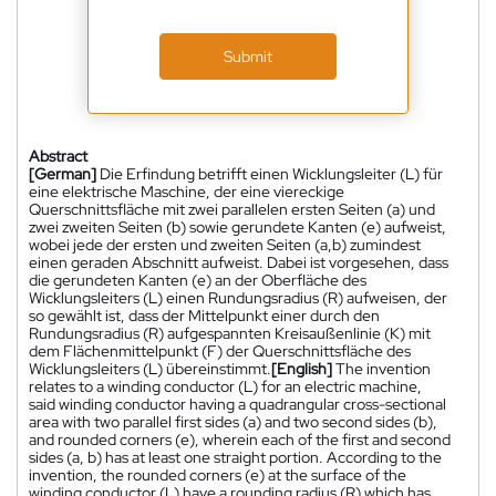
Submit
Abstract
[German]
Die Erfindung betrifft einen Wicklungsleiter (L) für
eine elektrische Maschine, der eine viereckige
Querschnittsfläche mit zwei parallelen ersten Seiten (a) und
zwei zweiten Seiten (b) sowie gerundete Kanten (e) aufweist,
wobei jede der ersten und zweiten Seiten (a,b) zumindest
einen geraden Abschnitt aufweist. Dabei ist vorgesehen, dass
die gerundeten Kanten (e) an der Oberfläche des
Wicklungsleiters (L) einen Rundungsradius (R) aufweisen, der
so gewählt ist, dass der Mittelpunkt einer durch den
Rundungsradius (R) aufgespannten Kreisaußenlinie (K) mit
dem Flächenmittelpunkt (F) der Querschnittsfläche des
Wicklungsleiters (L) übereinstimmt.
[English]
The invention
relates to a winding conductor (L) for an electric machine,
said winding conductor having a quadrangular cross-sectional
area with two parallel first sides (a) and two second sides (b),
and rounded corners (e), wherein each of the first and second
sides (a, b) has at least one straight portion. According to the
invention, the rounded corners (e) at the surface of the
winding conductor (L) have a rounding radius (R) which has