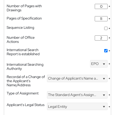
Number of Pages with
*
Drawings
Pages of Specification
*
Sequence Listing
*
Number of Office
*
Actions
International Search
*
Report is established
EPO
International Searching
*
Authority
Recordal of a Change of
Change of Applicant's Name and Address
*
the Applicant's
Name/Address
Type of Assignment
The Standard Agent's Assignment
*
Applicant's Legal Status
Legal Entity
*