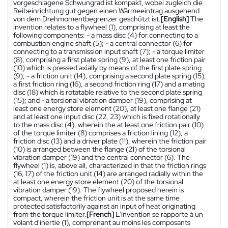
vorgeschlagene Schwungrad ist kompakt, wobei zugleich die
Reibeinrichtung gut gegen einen Wärmeeintrag ausgehend
von dem Drehmomentbegrenzer geschützt ist.
[English]
The
invention relates to a flywheel (1), comprising at least the
following components: - a mass disc (4) for connecting to a
combustion engine shaft (5); - a central connector (6) for
connecting to a transmission input shaft (7); - a torque limiter
(8), comprising a first plate spring (9), at least one friction pair
(10) which is pressed axially by means of the first plate spring
(9); - a friction unit (14), comprising a second plate spring (15),
a first friction ring (16), a second friction ring (17) and a mating
disc (18) which is rotatable relative to the second plate spring
(15); and - a torsional vibration damper (19), comprising at
least one energy store element (20), at least one flange (21)
and at least one input disc (22, 23) which is fixed rotationally
to the mass disc (4), wherein the at least one friction pair (10)
of the torque limiter (8) comprises a friction lining (12), a
friction disc (13) and a driver plate (11), wherein the friction pair
(10) is arranged between the flange (21) of the torsional
vibration damper (19) and the central connector (6). The
flywheel (1) is, above all, characterized in that the friction rings
(16, 17) of the friction unit (14) are arranged radially within the
at least one energy store element (20) of the torsional
vibration damper (19). The flywheel proposed herein is
compact, wherein the friction unit is at the same time
protected satisfactorily against an input of heat originating
from the torque limiter.
[French]
L'invention se rapporte à un
volant d'inertie (1), comprenant au moins les composants