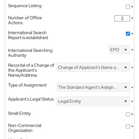
Sequence Listing
*
Number of Office
*
Actions
International Search
*
Report is established
EPO
International Searching
*
Authority
Recordal of a Change of
Change of Applicant's Name and Address
*
the Applicant's
Name/Address
Type of Assignment
The Standard Agent's Assignment
*
Applicant's Legal Status
Legal Entity
*
Small Entity
*
Non-Commercial
*
Organization