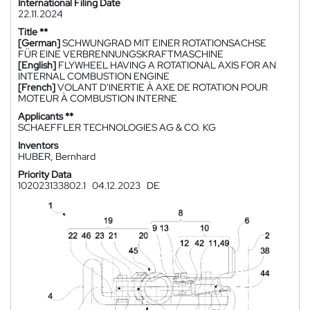
International Filing Date
22.11.2024
Title **
[German]
SCHWUNGRAD MIT EINER ROTATIONSACHSE
FÜR EINE VERBRENNUNGSKRAFTMASCHINE
[English]
FLYWHEEL HAVING A ROTATIONAL AXIS FOR AN
INTERNAL COMBUSTION ENGINE
[French]
VOLANT D'INERTIE À AXE DE ROTATION POUR
MOTEUR À COMBUSTION INTERNE
Applicants **
SCHAEFFLER TECHNOLOGIES AG & CO. KG
Inventors
HUBER, Bernhard
Priority Data
102023133802.1
04.12.2023
DE