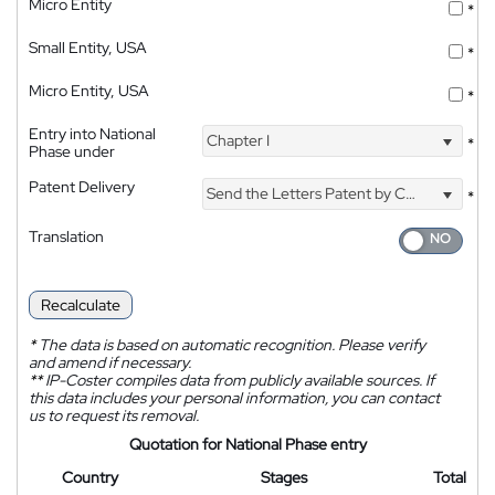
Micro Entity
*
Small Entity, USA
*
Micro Entity, USA
*
Entry into National
Chapter I
*
Phase under
Patent Delivery
Send the Letters Patent by Courier
*
Translation
Recalculate
*
The data is based on automatic recognition. Please verify
and amend if necessary.
**
IP-Coster compiles data from publicly available sources. If
this data includes your personal information, you can contact
us to request its removal.
Quotation for National Phase entry
Country
Stages
Total