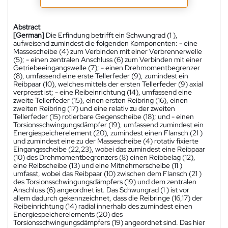
Abstract
[German]
Die Erfindung betrifft ein Schwungrad (1 ),
aufweisend zumindest die folgenden Komponenten: - eine
Massescheibe (4) zum Verbinden mit einer Verbrennerwelle
(5); - einen zentralen Anschluss (6) zum Verbinden mit einer
Getriebeeingangswelle (7); - einen Drehmomentbegrenzer
(8), umfassend eine erste Tellerfeder (9), zumindest ein
Reibpaar (10), welches mittels der ersten Tellerfeder (9) axial
verpresst ist; - eine Reibeinrichtung (14), umfassend eine
zweite Tellerfeder (15), einen ersten Reibring (16), einen
zweiten Reibring (17) und eine relativ zu der zweiten
Tellerfeder (15) rotierbare Gegenscheibe (18); und - einen
Torsionsschwingungsdämpfer (19), umfassend zumindest ein
Energiespeicherelement (20), zumindest einen Flansch (21 )
und zumindest eine zu der Massescheibe (4) rotativ fixierte
Eingangsscheibe (22,23), wobei das zumindest eine Reibpaar
(10) des Drehmomentbegrenzers (8) einen Reibbelag (12),
eine Reibscheibe (13) und eine Mitnehmerscheibe (11 )
umfasst, wobei das Reibpaar (10) zwischen dem Flansch (21 )
des Torsionsschwingungsdämpfers (19) und dem zentralen
Anschluss (6) angeordnet ist. Das Schwungrad (1 ) ist vor
allem dadurch gekennzeichnet, dass die Reibringe (16,17) der
Reibeinrichtung (14) radial innerhalb des zumindest einen
Energiespeicherelements (20) des
Torsionsschwingungsdämpfers (19) angeordnet sind. Das hier