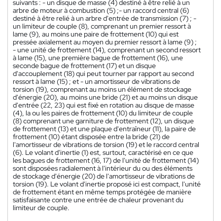
suivants : - un disque de masse (4) destiné à être relié à un
arbre de moteur à combustion (5) ;- un raccord central (6)
destiné à être relié à un arbre d'entrée de transmission (7) ; -
un limiteur de couple (8), comprenant un premier ressort à
lame (9), au moins une paire de frottement (10) qui est
pressée axialement au moyen du premier ressort à lame (9) ;
- une unité de frottement (14), comprenant un second ressort
à lame (15), une première bague de frottement (16), une
seconde bague de frottement (17) et un disque
d'accouplement (18) qui peut tourner par rapport au second
ressort à lame (15) ; et - un amortisseur de vibrations de
torsion (19), comprenant au moins un élément de stockage
d'énergie (20), au moins une bride (21) et au moins un disque
d'entrée (22, 23) qui est fixé en rotation au disque de masse
(4), la ou les paires de frottement (10) du limiteur de couple
(8) comprenant une garniture de frottement (12), un disque
de frottement (13) et une plaque d'entraîneur (11), la paire de
frottement (10) étant disposée entre la bride (21) de
l'amortisseur de vibrations de torsion (19) et le raccord central
(6). Le volant d'inertie (1) est, surtout, caractérisé en ce que
les bagues de frottement (16, 17) de l'unité de frottement (14)
sont disposées radialement à l'intérieur du ou des éléments
de stockage d'énergie (20) de l'amortisseur de vibrations de
torsion (19). Le volant d'inertie proposé ici est compact, l'unité
de frottement étant en même temps protégée de manière
satisfaisante contre une entrée de chaleur provenant du
limiteur de couple.