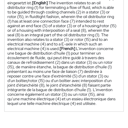
eingesetzt ist.
[English]
The invention relates to an oil
distributor ring (1) for terminating a flow of fluid, which is able
to be guided through cooling channels (2) in a stator (3) or
rotor (15), in fluidtight fashion, wherein the oil distributor ring
(1) has at least one connection face (7) intended to rest
against an end face (5) of a stator (3) or of a housing/rotor (15)
or of a housing with interposition of a seal (8), wherein the
seal (8) is an integral part of the oil distributor ring (1). The
invention also relates to a stator (3) or rotor (15) and to an
electrical machine (4) and to a E-axle in which such an
electrical machine (4) is used.
[French]
L'invention concerne
une bague de distribution d'huile (1) pour terminer un
écoulement de fluide, qui peut être guidé à travers des
canaux de refroidissement (2) dans un stator (3) ou un rotor
(15), de manière étanche, la bague de distribution d'huile (1)
présentant au moins une face de liaison (7) destinée à
reposer contre une face d'extrémité (5) d'un stator (3) ou
d'un boîtier/rotor (15) ou d'un boîtier avec interposition d'un
joint d'étanchéité (8), le joint d'étanchéité (8) faisant partie
intégrante de la bague de distribution d'huile (1). L'invention
concerne également un stator (3) ou un rotor (15), ainsi
qu'une machine électrique (4) et un essieu électronique dans
lequel une telle machine électrique (4) est utilisée.