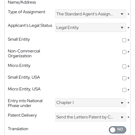
Name/Address
Type of Assignment
The Standard Agent's Assignment
*
Applicant's Legal Status
Legal Entity
*
Small Entity
*
Non-Commercial
*
Organization
Micro Entity
*
Small Entity, USA
*
Micro Entity, USA
*
Entry into National
Chapter I
*
Phase under
Patent Delivery
Send the Letters Patent by Courier
*
Translation