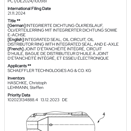
PCT/DE2024/100981
International Filing Date
21.11.2024
Title **
[German]
INTEGRIERTE DICHTUNG ÖLKREISLAUF,
ÖLVERTEILERRING MIT INTEGRIERTER DICHTUNG SOWIE
E-ACHSE
[English]
INTEGRATED SEAL, OIL CIRCUIT, OIL
DISTRIBUTOR RING WITH INTEGRATED SEAL, AND E-AXLE
[French]
JOINT D'ÉTANCHÉITÉ INTÉGRÉ, CIRCUIT
D'HUILE, BAGUE DE DISTRIBUTEUR D'HUILE À JOINT
D'ÉTANCHÉITÉ INTÉGRÉ, ET ESSIEU ÉLECTRONIQUE
Applicants **
SCHAEFFLER TECHNOLOGIES AG & CO. KG
Inventors
HASCHKE, Christoph
LEHMANN, Steffen
Priority Data
102023134888.4
13.12.2023
DE