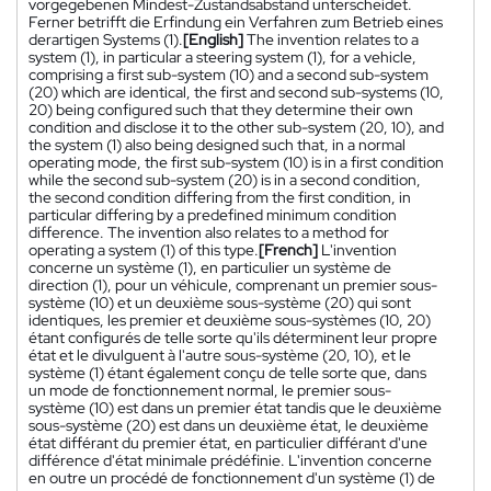
vorgegebenen Mindest-Zustandsabstand unterscheidet.
Ferner betrifft die Erfindung ein Verfahren zum Betrieb eines
derartigen Systems (1).
[English]
The invention relates to a
system (1), in particular a steering system (1), for a vehicle,
comprising a first sub-system (10) and a second sub-system
(20) which are identical, the first and second sub-systems (10,
20) being configured such that they determine their own
condition and disclose it to the other sub-system (20, 10), and
the system (1) also being designed such that, in a normal
operating mode, the first sub-system (10) is in a first condition
while the second sub-system (20) is in a second condition,
the second condition differing from the first condition, in
particular differing by a predefined minimum condition
difference. The invention also relates to a method for
operating a system (1) of this type.
[French]
L'invention
concerne un système (1), en particulier un système de
direction (1), pour un véhicule, comprenant un premier sous-
système (10) et un deuxième sous-système (20) qui sont
identiques, les premier et deuxième sous-systèmes (10, 20)
étant configurés de telle sorte qu'ils déterminent leur propre
état et le divulguent à l'autre sous-système (20, 10), et le
système (1) étant également conçu de telle sorte que, dans
un mode de fonctionnement normal, le premier sous-
système (10) est dans un premier état tandis que le deuxième
sous-système (20) est dans un deuxième état, le deuxième
état différant du premier état, en particulier différant d'une
différence d'état minimale prédéfinie. L'invention concerne
en outre un procédé de fonctionnement d'un système (1) de