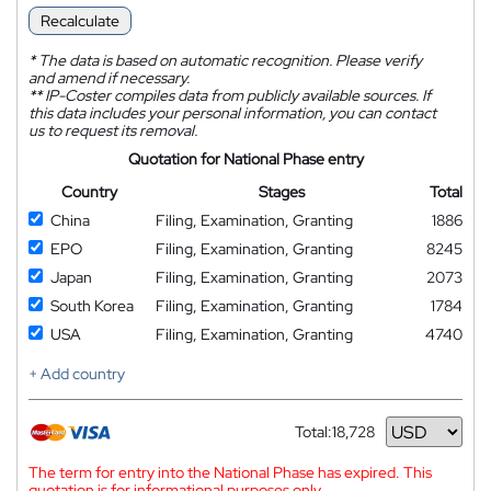
Recalculate
*
The data is based on automatic recognition. Please verify
and amend if necessary.
**
IP-Coster compiles data from publicly available sources. If
this data includes your personal information, you can contact
us to request its removal.
Quotation for National Phase entry
Country
Stages
Total
China
Filing, Examination, Granting
1886
EPO
Filing, Examination, Granting
8245
Japan
Filing, Examination, Granting
2073
South Korea
Filing, Examination, Granting
1784
USA
Filing, Examination, Granting
4740
+ Add country
Total:
18,728
Currency
The term for entry into the National Phase has expired. This
quotation is for informational purposes only