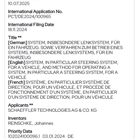
10.07.2025
International Application No.
PCT/DE2024/100965
International Filing Date
18.11.2024
Title **
[German]
SYSTEM, INSBESONDERE LENKSYSTEM, FÜR
EIN FAHRZEUG. SOWIE VERFAHREN ZUM BETRIEB EINES
SYSTEMS, INSBESONDERE LENKSYSTEMS, FÜR EIN
FAHRZEUG
[English]
SYSTEM, IN PARTICULAR STEERING SYSTEM,
FOR A VEHICLE, AND METHOD FOR OPERATING A
SYSTEM, IN PARTICULAR A STEERING SYSTEM, FOR A
VEHICLE
[French]
SYSTÈME, EN PARTICULIER SYSTÈME DE
DIRECTION, POUR UN VÉHICULE, ET PROCÉDÉ DE
FONCTIONNEMENT D'UN SYSTÈME, EN PARTICULIER
D'UN SYSTÈME DE DIRECTION, POUR UN VÉHICULE
Applicants **
SCHAEFFLER TECHNOLOGIES AG & CO. KG
Inventors
REINSCHKE, Johannes
Priority Data
102024100096.1
03.01.2024
DE