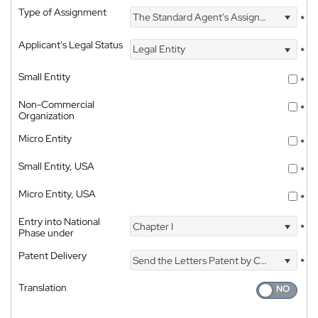
Type of Assignment
The Standard Agent's Assignment
*
Applicant's Legal Status
Legal Entity
*
Small Entity
*
Non-Commercial
*
Organization
Micro Entity
*
Small Entity, USA
*
Micro Entity, USA
*
Entry into National
Chapter I
*
Phase under
Patent Delivery
Send the Letters Patent by Courier
*
Translation