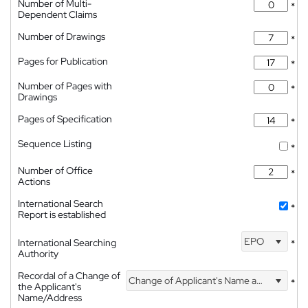
Number of Multi-
*
Dependent Claims
Number of Drawings
*
Pages for Publication
*
Number of Pages with
*
Drawings
Pages of Specification
*
Sequence Listing
*
Number of Office
*
Actions
International Search
*
Report is established
EPO
International Searching
*
Authority
Recordal of a Change of
Change of Applicant's Name and Address
*
the Applicant's
Name/Address