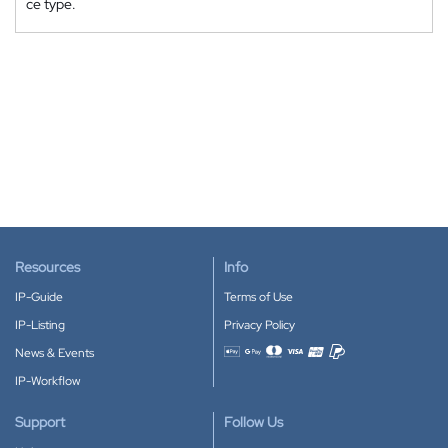
ce type.
Resources
Info
IP-Guide
Terms of Use
IP-Listing
Privacy Policy
News & Events
Accepted payment methods
IP-Workflow
Support
Follow Us