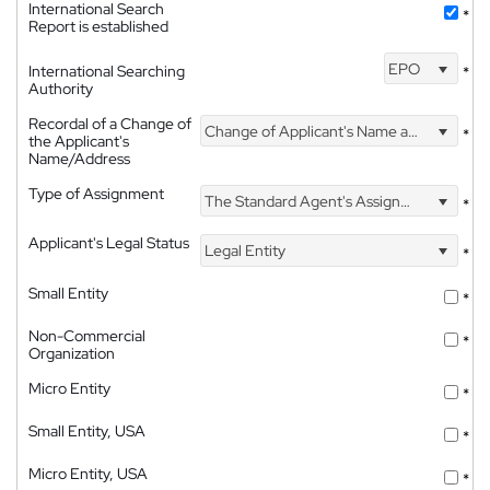
International Search
*
Report is established
EPO
International Searching
*
Authority
Recordal of a Change of
Change of Applicant's Name and Address
*
the Applicant's
Name/Address
Type of Assignment
The Standard Agent's Assignment
*
Applicant's Legal Status
Legal Entity
*
Small Entity
*
Non-Commercial
*
Organization
Micro Entity
*
Small Entity, USA
*
Micro Entity, USA
*