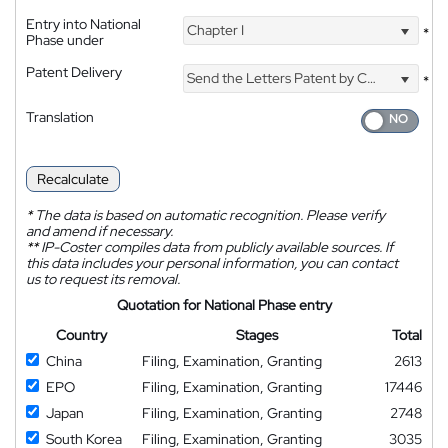
Entry into National
Chapter I
*
Phase under
Patent Delivery
Send the Letters Patent by Courier
*
Translation
Recalculate
*
The data is based on automatic recognition. Please verify
and amend if necessary.
**
IP-Coster compiles data from publicly available sources. If
this data includes your personal information, you can contact
us to request its removal.
Quotation for National Phase entry
Country
Stages
Total
China
Filing, Examination, Granting
2613
EPO
Filing, Examination, Granting
17446
Japan
Filing, Examination, Granting
2748
South Korea
Filing, Examination, Granting
3035