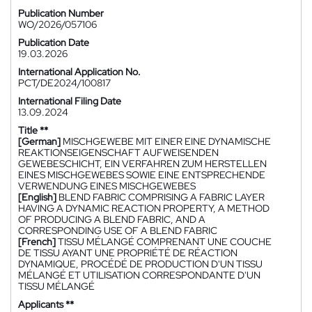
Publication Number
WO/2026/057106
Publication Date
19.03.2026
International Application No.
PCT/DE2024/100817
International Filing Date
13.09.2024
Title **
[German]
MISCHGEWEBE MIT EINER EINE DYNAMISCHE
REAKTIONSEIGENSCHAFT AUFWEISENDEN
GEWEBESCHICHT, EIN VERFAHREN ZUM HERSTELLEN
EINES MISCHGEWEBES SOWIE EINE ENTSPRECHENDE
VERWENDUNG EINES MISCHGEWEBES
[English]
BLEND FABRIC COMPRISING A FABRIC LAYER
HAVING A DYNAMIC REACTION PROPERTY, A METHOD
OF PRODUCING A BLEND FABRIC, AND A
CORRESPONDING USE OF A BLEND FABRIC
[French]
TISSU MÉLANGÉ COMPRENANT UNE COUCHE
DE TISSU AYANT UNE PROPRIÉTÉ DE RÉACTION
DYNAMIQUE, PROCÉDÉ DE PRODUCTION D'UN TISSU
MÉLANGÉ ET UTILISATION CORRESPONDANTE D'UN
TISSU MÉLANGÉ
Applicants **