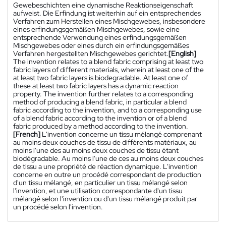
Gewebeschichten eine dynamische Reaktionseigenschaft
aufweist. Die Erfindung ist weiterhin auf ein entsprechendes
Verfahren zum Herstellen eines Mischgewebes, insbesondere
eines erfindungsgemäßen Mischgewebes, sowie eine
entsprechende Verwendung eines erfindungsgemäßen
Mischgewebes oder eines durch ein erfindungsgemäßes
Verfahren hergestellten Mischgewebes gerichtet.
[English]
The invention relates to a blend fabric comprising at least two
fabric layers of different materials, wherein at least one of the
at least two fabric layers is biodegradable. At least one of
these at least two fabric layers has a dynamic reaction
property. The invention further relates to a corresponding
method of producing a blend fabric, in particular a blend
fabric according to the invention, and to a corresponding use
of a blend fabric according to the invention or of a blend
fabric produced by a method according to the invention.
[French]
L'invention concerne un tissu mélangé comprenant
au moins deux couches de tissu de différents matériaux, au
moins l'une des au moins deux couches de tissu étant
biodégradable. Au moins l'une de ces au moins deux couches
de tissu a une propriété de réaction dynamique. L'invention
concerne en outre un procédé correspondant de production
d'un tissu mélangé, en particulier un tissu mélangé selon
l'invention, et une utilisation correspondante d'un tissu
mélangé selon l'invention ou d'un tissu mélangé produit par
un procédé selon l'invention.