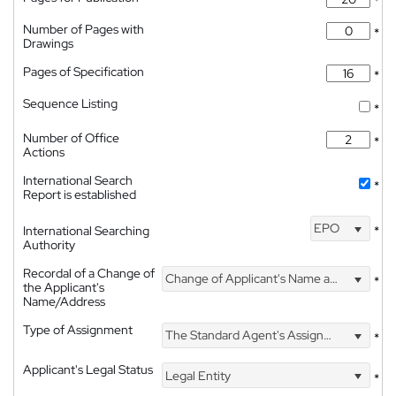
*
Number of Pages with
*
Drawings
Pages of Specification
*
Sequence Listing
*
Number of Office
*
Actions
International Search
*
Report is established
EPO
International Searching
*
Authority
Recordal of a Change of
Change of Applicant's Name and Address
*
the Applicant's
Name/Address
Type of Assignment
The Standard Agent's Assignment
*
Applicant's Legal Status
Legal Entity
*