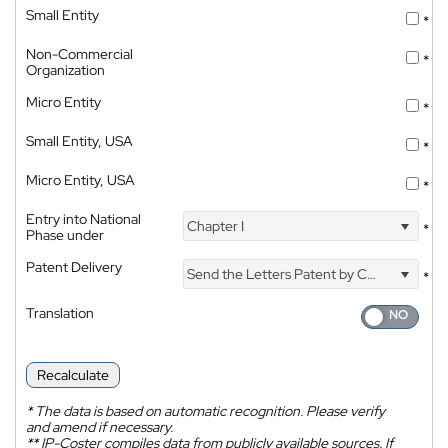
Small Entity
*
Non-Commercial
*
Organization
Micro Entity
*
Small Entity, USA
*
Micro Entity, USA
*
Entry into National
Chapter I
*
Phase under
Patent Delivery
Send the Letters Patent by Courier
*
Translation
Recalculate
*
The data is based on automatic recognition. Please verify
and amend if necessary.
**
IP-Coster compiles data from publicly available sources. If