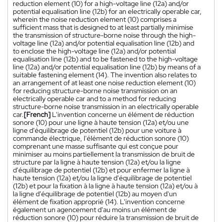
reduction element (10) for a high-voltage line (12a) and/or
potential equalisation line (12b) for an electrically operable car,
wherein the noise reduction element (10) comprises a
sufficient mass that is designed to at least partially minimise
the transmission of structure-borne noise through the high-
voltage line (12a) and/or potential equalisation line (12b) and
to enclose the high-voltage line (12a) and/or potential
equalisation line (12b) and to be fastened to the high-voltage
line (12a) and/or potential equalisation line (12b) by means of a
suitable fastening element (14). The invention also relates to
an arrangement of at least one noise reduction element (10)
for reducing structure-borne noise transmission on an
electrically operable car and to a method for reducing
structure-borne noise transmission in an electrically operable
car.
[French]
L'invention concerne un élément de réduction
sonore (10) pour une ligne à haute tension (12a) et/ou une
ligne d'équilibrage de potentiel (12b) pour une voiture à
commande électrique, l'élément de réduction sonore (10)
comprenant une masse suffisante qui est conçue pour
minimiser au moins partiellement la transmission de bruit de
structure par la ligne à haute tension (12a) et/ou la ligne
d'équilibrage de potentiel (12b) et pour enfermer la ligne à
haute tension (12a) et/ou la ligne d'équilibrage de potentiel
(12b) et pour la fixation à la ligne à haute tension (12a) et/ou à
la ligne d'équilibrage de potentiel (12b) au moyen d'un
élément de fixation approprié (14). L'invention concerne
également un agencement d'au moins un élément de
réduction sonore (10) pour réduire la transmission de bruit de