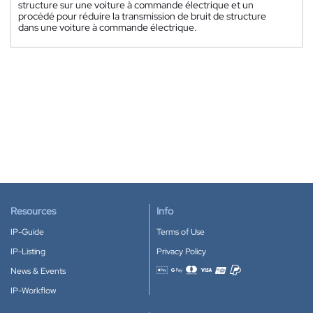
structure sur une voiture à commande électrique et un
procédé pour réduire la transmission de bruit de structure
dans une voiture à commande électrique.
Resources
Info
IP-Guide
Terms of Use
IP-Listing
Privacy Policy
News & Events
Accepted payment methods
IP-Workflow