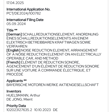
17.04.2025
International Application No.
PCT/DE2024/100782
International Filing Date
05.09.2024
Title **
[German]
SCHALLREDUKTIONSELEMENT, ANORDNUNG
EINES SCHALLREDUKTIONSELEMENTS AN EINEM
ELEKTRISCH BETREIBBAREN KRAFTWAGEN SOWIE
VERFAHREN
[English]
NOISE REDUCTION ELEMENT, ARRANGEMENT
OF A NOISE REDUCTION ELEMENT ON AN ELECTRICALLY
OPERABLE CAR, AND METHOD
[French]
ÉLÉMENT DE RÉDUCTION SONORE,
AGENCEMENT D'UN ÉLÉMENT DE RÉDUCTION SONORE
SUR UNE VOITURE À COMMANDE ÉLECTRIQUE, ET
PROCÉDÉ
Applicants **
BAYERISCHE MOTOREN WERKE AKTIENGESELLSCHAFT
Inventors
HUELSMANN, Arthur
DE JONG, Mient
Priority Data
102023127635.2
10.10.2023
DE