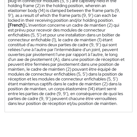
plug-in connector modules (5, 5') are captively held in the
holding frame (2) in the holding position, wherein an
elastomer body (14) is clamped between the frame parts (9,
9'), as a result of which the frame parts (9, 9') can each be
locked in their receiving position and/or holding position.
[French]
L'invention concerne un cadre de maintien (2) qui
est prévu pour recevoir des modules de connecteur
enfichables (5, 5') et pour une installation dans un boîtier de
connecteur enfichable (1), le cadre de maintien (1) étant
constitué d'au moins deux parties de cadre (9, 9') qui sont
reliées l'une à l'autre par l'intermédiaire d'un joint, peuvent
ouvertes par pivotement l'une par rapport à l'autre, le long
d'un axe de pivotement (A), dans une position de réception et
peuvent être fermées par pivotement dans une position de
maintien, le cadre de maintien (2) pouvant être équipé de
modules de connecteur enfichables (5, 5') dans la position de
réception et les modules de connecteur enfichables (5, 5')
étant maintenus captifs dans le cadre de maintien (2) dans la
position de maintien, un corps élastomère (14) étant serré
entre les parties de cadre (9, 9'), en conséquence de quoi les
parties de cadre (9, 9') peuvent chacune être verrouillées
dans leur position de réception et/ou position de maintien.