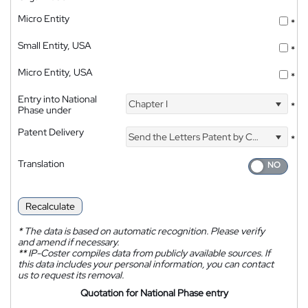
Micro Entity
*
Small Entity, USA
*
Micro Entity, USA
*
Entry into National
Chapter I
*
Phase under
Patent Delivery
Send the Letters Patent by Courier
*
Translation
Recalculate
*
The data is based on automatic recognition. Please verify
and amend if necessary.
**
IP-Coster compiles data from publicly available sources. If
this data includes your personal information, you can contact
us to request its removal.
Quotation for National Phase entry