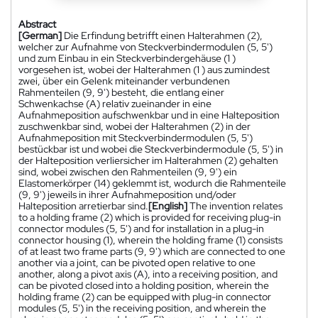
Abstract
[German]
Die Erfindung betrifft einen Halterahmen (2),
welcher zur Aufnahme von Steckverbindermodulen (5, 5')
und zum Einbau in ein Steckverbindergehäuse (1 )
vorgesehen ist, wobei der Halterahmen (1 ) aus zumindest
zwei, über ein Gelenk miteinander verbundenen
Rahmenteilen (9, 9') besteht, die entlang einer
Schwenkachse (A) relativ zueinander in eine
Aufnahmeposition aufschwenkbar und in eine Halteposition
zuschwenkbar sind, wobei der Halterahmen (2) in der
Aufnahmeposition mit Steckverbindermodulen (5, 5')
bestückbar ist und wobei die Steckverbindermodule (5, 5') in
der Halteposition verliersicher im Halterahmen (2) gehalten
sind, wobei zwischen den Rahmenteilen (9, 9') ein
Elastomerkörper (14) geklemmt ist, wodurch die Rahmenteile
(9, 9') jeweils in ihrer Aufnahmeposition und/oder
Halteposition arretierbar sind.
[English]
The invention relates
to a holding frame (2) which is provided for receiving plug-in
connector modules (5, 5') and for installation in a plug-in
connector housing (1), wherein the holding frame (1) consists
of at least two frame parts (9, 9') which are connected to one
another via a joint, can be pivoted open relative to one
another, along a pivot axis (A), into a receiving position, and
can be pivoted closed into a holding position, wherein the
holding frame (2) can be equipped with plug-in connector
modules (5, 5') in the receiving position, and wherein the