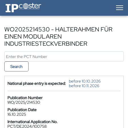
IP-Coster — Home
WO2025214530 - HALTERAHMEN FÜR
EINEN MODULAREN
INDUSTRIESTECKVERBINDER
Search
before 10.10.2026
National phase entry is expected:
before 10.11.2026
Publication Number
WO/2025/214530
Publication Date
16.10.2025
International Application No.
PCT/DE2024/100758