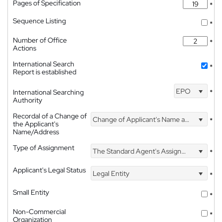
Pages of Specification
*
Sequence Listing
*
Number of Office
*
Actions
International Search
*
Report is established
EPO
International Searching
*
Authority
Recordal of a Change of
Change of Applicant's Name and Address
*
the Applicant's
Name/Address
Type of Assignment
The Standard Agent's Assignment
*
Applicant's Legal Status
Legal Entity
*
Small Entity
*
Non-Commercial
*
Organization