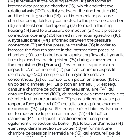
(14) is received in the housing section (18) and forms an
intermediate pressure chamber (16), which encircles the
rotational axis (100), radially between the ring housing (14)
and the housing section (18), said intermediate pressure
chamber being fluidically connected to the pressure chamber
(16) via at least one fluid opening (17) formed in the ring
housing (14) and to a pressure connection (21) via a pressure
connection opening (20) formed in the housing section (16).
A hydraulic brake (44) is formed between the pressure
connection (21) and the pressure chamber (16) in order to
increase the flow resistance in the intermediate pressure
chamber (19), said brake braking a pulsating flow of a hydraulic
fluid displaced by the ring piston (15) during a movement of
the ring piston (15).
[French]
L'invention se rapporte à un
dispositif d'actionnement (12) pour actionner un dispositif
d'embrayage (30), comprenant un cylindre esclave
concentrique (13) qui comporte un piston en anneau (15) et
un boîtier d'anneau (14). Le piston en anneau (15) est reçu
dans une chambre de boîtier d'anneau annulaire (14), qui
entoure l'axe principal (100), de manière axialement mobile et
délimite la chambre annulaire (31) dans la direction axiale par
rapport à l'axe principal (100) de telle sorte qu'une chambre
de pression (16) qui peut être remplie d'un fluide hydraulique
est formée entre le piston en anneau (15) et le boîtier
d'anneau (14). Le dispositif d'actionnement comprend
également une section de boîtier (18), le boîtier d'anneau (14)
étant reçu dans la section de boîtier (18) et formant une
chambre de pression intermédiaire (16), qui entoure l'axe de