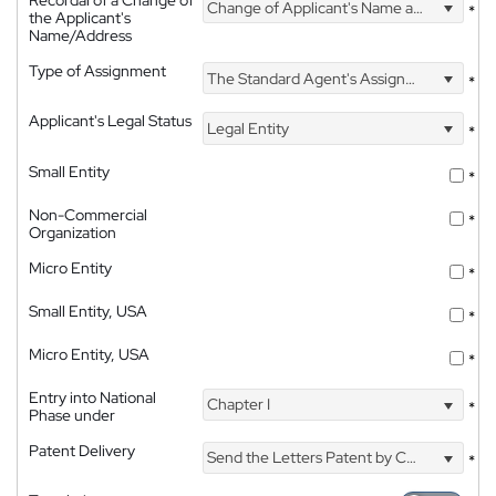
Recordal of a Change of
Change of Applicant's Name and Address
*
the Applicant's
Name/Address
Type of Assignment
The Standard Agent's Assignment
*
Applicant's Legal Status
Legal Entity
*
Small Entity
*
Non-Commercial
*
Organization
Micro Entity
*
Small Entity, USA
*
Micro Entity, USA
*
Entry into National
Chapter I
*
Phase under
Patent Delivery
Send the Letters Patent by Courier
*