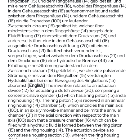
Ringkolben (15) und dem Ringgehäuse (14) gebildet ist, und
mit einem Gehäuseabschnitt (18), wobei das Ringgehäuse (14)
in dem Gehäuseabschnitt (18) aufgenommen ist und radial
zwischen dem Ringgehäuse (14) und dem Gehäuseabschnitt
(18) ein die Drehachse (100) um laufender
Zwischendruckraum (16) gebildet ist, welcher über
mindestens eine in dem Ringgehäuse (14) ausgebildete
Fluidöffnung (17) einerseits mit dem Druckraum (16) und
andererseits über eine in dem Gehäuseabschnitt (16)
ausgebildete Druckanschlussöffnung (20) mit einem
Druckanschluss (21) fluidtechnisch verbunden ist,
vorgeschlagen, wobei zwischen dem Druckanschluss (21) und
dem Druckraum (16) eine hydraulische Bremse (44) zur
Erhöhung eines Strömungswiderstands in dem
Zwischendruckraum (19) gebildet ist, welche eine pulsierende
Strömung eines von dem Ringkolben (15) verdrängten
Hydraulikfluids bei einer Bewegung des Ringkolbens (15)
abbremst.
[English]
The invention relates to an actuation
device (12) for actuating a clutch device (30), comprising a
concentric slave cylinder (13) which has a ring piston (15) and a
ring housing (14). The ring piston (15) is received in an annular
ring housing (14) chamber (31), which encircles the main axis
(100), in an axially movable manner and delimits the annular
chamber (31) in the axial direction with respect to the main
axis (100) such that a pressure chamber (16) which can be
filled with a hydraulic fluid is formed between the ring piston
(15) and the ring housing (14). The actuation device also
comprises a housing section (18), wherein the ring housing