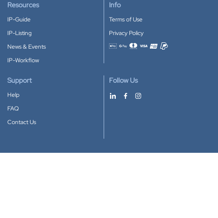
Resources
Info
IP-Guide
Terms of Use
IP-Listing
Privacy Policy
News & Events
Accepted payment methods
IP-Workflow
Support
Follow Us
Help
FAQ
Contact Us
Download our App
Google Play
Apple Store
IP-Coster © 2010-2026
All rights reserved.