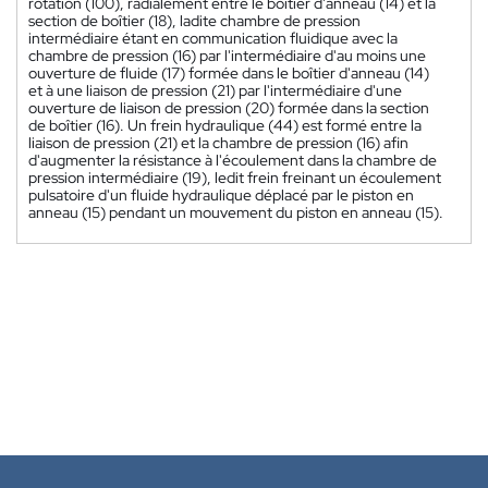
rotation (100), radialement entre le boîtier d'anneau (14) et la
section de boîtier (18), ladite chambre de pression
intermédiaire étant en communication fluidique avec la
chambre de pression (16) par l'intermédiaire d'au moins une
ouverture de fluide (17) formée dans le boîtier d'anneau (14)
et à une liaison de pression (21) par l'intermédiaire d'une
ouverture de liaison de pression (20) formée dans la section
de boîtier (16). Un frein hydraulique (44) est formé entre la
liaison de pression (21) et la chambre de pression (16) afin
d'augmenter la résistance à l'écoulement dans la chambre de
pression intermédiaire (19), ledit frein freinant un écoulement
pulsatoire d'un fluide hydraulique déplacé par le piston en
anneau (15) pendant un mouvement du piston en anneau (15).